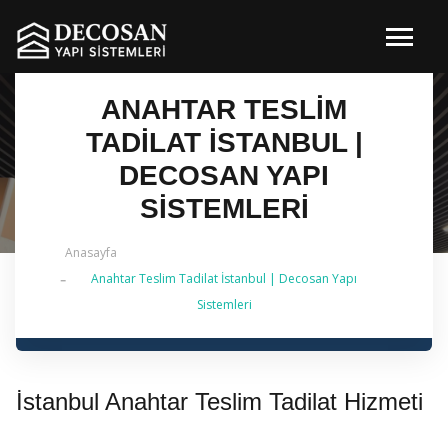
ANAHTAR TESLIM
TADILAT İSTANBUL |
DECOSAN YAPI
SISTEMLERI
Anasayfa
Anahtar Teslim Tadilat İstanbul | Decosan Yapı
✔ 2026 Güncel — Anahtar Teslim Tadilat İstanbul | 0
Sistemleri
542 484 88 86 | 2019'dan Bu Yana
İstanbul Anahtar Teslim Tadilat Hizmeti