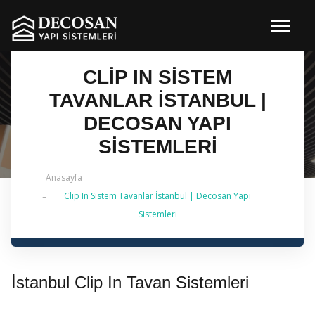
CLIP IN SISTEM
TAVANLAR İSTANBUL |
DECOSAN YAPI
SISTEMLERI
Anasayfa
Clip In Sistem Tavanlar İstanbul | Decosan Yapı
✔ 2026 Güncel — Clip In Sistem Tavanlar İstanbul | 0
Sistemleri
542 484 88 86 | 2019'dan Bu Yana
İstanbul Clip In Tavan Sistemleri