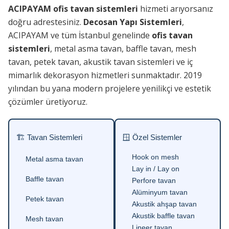
ACIPAYAM ofis tavan sistemleri
hizmeti arıyorsanız
doğru adrestesiniz.
Decosan Yapı Sistemleri
,
ACIPAYAM ve tüm İstanbul genelinde
ofis tavan
sistemleri
, metal asma tavan, baffle tavan, mesh
tavan, petek tavan, akustik tavan sistemleri ve iç
mimarlık dekorasyon hizmetleri sunmaktadır. 2019
yılından bu yana modern projelere yenilikçi ve estetik
çözümler üretiyoruz.
🏗 Tavan Sistemleri
🪟 Özel Sistemler
Hook on mesh
Metal asma tavan
Lay in / Lay on
Baffle tavan
Perfore tavan
Alüminyum tavan
Petek tavan
Akustik ahşap tavan
Akustik baffle tavan
Mesh tavan
Lineer tavan