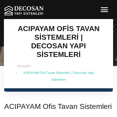
ACIPAYAM OFIS TAVAN
SISTEMLERI |
DECOSAN YAPI
SISTEMLERI
Anasayfa
ACIPAYAM Ofis Tavan Sistemleri | Decosan Yapı
✔ 2026 Güncel — İstanbul Genelinde Metal Asma
Sistemleri
Tavan & İç Mimarlık | 0 542 484 88 86
ACIPAYAM Ofis Tavan Sistemleri