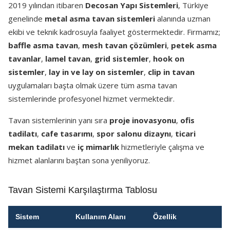
2019 yılından itibaren
Decosan Yapı Sistemleri
, Türkiye
genelinde
metal asma tavan sistemleri
alanında uzman
ekibi ve teknik kadrosuyla faaliyet göstermektedir. Firmamız;
baffle asma tavan
,
mesh tavan çözümleri
,
petek asma
tavanlar
,
lamel tavan
,
grid sistemler
,
hook on
sistemler
,
lay in ve lay on sistemler
,
clip in tavan
uygulamaları başta olmak üzere tüm asma tavan
sistemlerinde profesyonel hizmet vermektedir.
Tavan sistemlerinin yanı sıra
proje inovasyonu
,
ofis
tadilatı
,
cafe tasarımı
,
spor salonu dizaynı
,
ticari
mekan tadilatı
ve
iç mimarlık
hizmetleriyle çalışma ve
hizmet alanlarını baştan sona yeniliyoruz.
Tavan Sistemi Karşılaştırma Tablosu
Sistem
Kullanım Alanı
Özellik