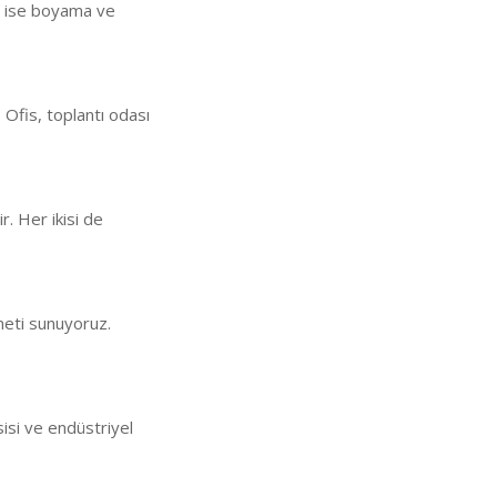
an ise boyama ve
 Ofis, toplantı odası
ir. Her ikisi de
meti sunuyoruz.
sisi ve endüstriyel