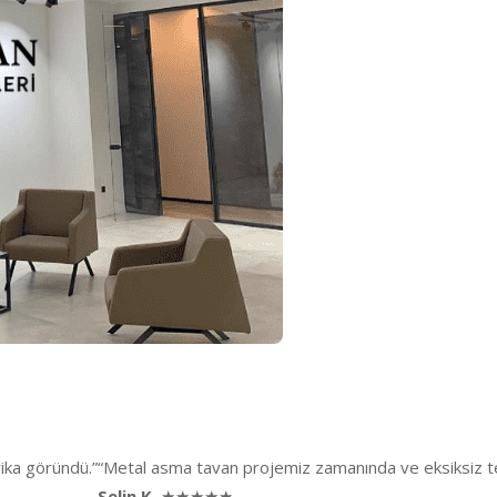
rika göründü.”
“Metal asma tavan projemiz zamanında ve eksiksiz tes
Selin K.
★★★★★