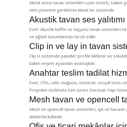
Metal asma tavan sistemleri uzun ömürlü, bakım ger
nem yönetimi gerektiren klasik bir sistemdir.
Akustik tavan ses yalıtımı
Evet. Akustik baffle ve taşyünü tavan sistemleri ses 
ve eğitim kurumlarında tercih edilir.
Clip in ve lay in tavan sis
Clip in sistemde paneller profile kilitlenir ve sökülebi
bakım erişimi açısından avantajlıdır.
Anahtar teslim tadilat hi
Evet. Ofis, cafe, mağaza, restoran, sosyal tesis ve
Projeden teslimata tüm süreci Decosan Yapı Sistem
Mesh tavan ve opencell t
Mesh ve opencell tavan sistemleri, ışık ve havanın g
alanlarda kullanılır.
Ofis ve ticari mekânlar iç