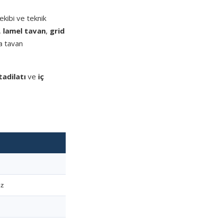
kibi ve teknik
,
lamel tavan
,
grid
a tavan
tadilatı
ve
iç
ez