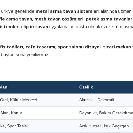
 Türkiye genelinde
metal asma tavan sistemleri
alanında uzman e
fle asma tavan
,
mesh tavan çözümleri
,
petek asma tavanlar
sistemler
,
clip in tavan
uygulamaları başta olmak üzere tüm asm
fis tadilatı
,
cafe tasarımı
,
spor salonu dizaynı
,
ticari mekan 
 baştan sona yeniliyoruz.
Alanı
Özellik
Otel, Kültür Merkezi
Akustik + Dekoratif
i Alan, Konut
Dayanıklı, Bakım Gerektirm
ka, Spor Tesisi
Açık Hücreli, Işık Geçirgen