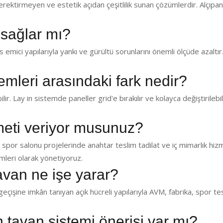
ektirmeyen ve estetik açıdan çeşitlilik sunan çözümlerdir. Alçıp
 sağlar mı?
emici yapılarıyla yankı ve gürültü sorunlarını önemli ölçüde azaltır.
temleri arasındaki fark nedir?
lir. Lay in sistemde paneller grid'e bırakılır ve kolayca değiştirilebil
zmeti veriyor musunuz?
 spor salonu projelerinde anahtar teslim tadilat ve iç mimarlık hiz
leri olarak yönetiyoruz.
avan ne işe yarar?
eçişine imkân tanıyan açık hücreli yapılarıyla AVM, fabrika, spor te
in tavan sistemi önerisi var mı?