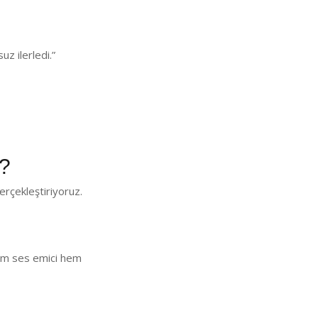
z ilerledi.”
?
rçekleştiriyoruz.
 Hem ses emici hem