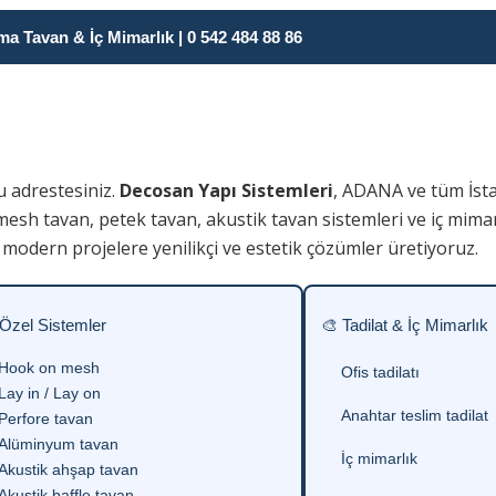
 Tavan & İç Mimarlık | 0 542 484 88 86
u adrestesiniz.
Decosan Yapı Sistemleri
, ADANA ve tüm İst
 mesh tavan, petek tavan, akustik tavan sistemleri ve iç mim
modern projelere yenilikçi ve estetik çözümler üretiyoruz.
 Özel Sistemler
🎨 Tadilat & İç Mimarlık
Hook on mesh
Ofis tadilatı
Lay in / Lay on
Anahtar teslim tadilat
Perfore tavan
Alüminyum tavan
İç mimarlık
Akustik ahşap tavan
Akustik baffle tavan