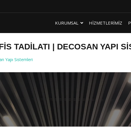
KURUMSAL
HİZMETLERİMİZ
P
IS TADILATI | DECOSAN YAPI S
n Yapı Sistemleri