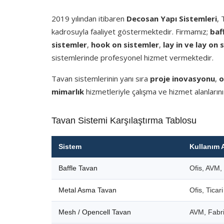
2019 yılından itibaren
Decosan Yapı Sistemleri
,
kadrosuyla faaliyet göstermektedir. Firmamız;
baf
sistemler
,
hook on sistemler
,
lay in ve lay on 
sistemlerinde profesyonel hizmet vermektedir.
Tavan sistemlerinin yanı sıra
proje inovasyonu
,
o
mimarlık
hizmetleriyle çalışma ve hizmet alanlarını
Tavan Sistemi Karşılaştırma Tablosu
Sistem
Kullanım 
Baffle Tavan
Ofis, AVM, 
Metal Asma Tavan
Ofis, Ticar
Mesh / Opencell Tavan
AVM, Fabri