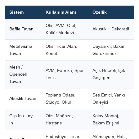
Sistem
Kullanım Alanı
Özellik
Ofis, AVM, Otel,
Baffle Tavan
Akustik + Dekoratif
Kültür Merkezi
Metal Asma
Ofis, Ticari Alan,
Dayanıklı, Bakım
Tavan
Konut
Gerektirmez
Mesh /
AVM, Fabrika, Spor
Açık Hücreli, Işık
Opencell
Tesisi
Geçirgen
Tavan
Toplantı Odası,
Ses Emici, Yankı
Akustik Tavan
Stüdyo, Okul
Önleyici
Clip In / Lay
Ofis, Mağaza,
Kolay Montaj,
In
Hastane
Bakım Erişimi
Endüstriyel, Ticari
Alüminyum, Hafif,