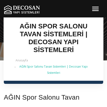
AĞIN SPOR SALONU
TAVAN SISTEMLERI |
DECOSAN YAPI
SISTEMLERI
Anasayfa
AĞIN Spor Salonu Tavan Sistemleri | Decosan Yapı
✔ 2026 Güncel — İstanbul Genelinde Metal Asma
Sistemleri
Tavan & İç Mimarlık | 0 542 484 88 86
AĞIN Spor Salonu Tavan