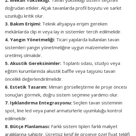
2. Mekân Yüksekliği:
Tavan yüksekliği sistem seçimini
doğrudan etkiler. Alçak tavanlarda profil boyutu ve sarkıt
uzunluğu kritik olur.
3. Bakım Erişimi:
Teknik altyapıya erişim gereken
mekânlarda clip in veya lay in sistemler tercih edilmelidir.
4. Yangın Yönetmeliği:
Ticari yapılarda kullanılan tavan
sistemleri yangın yönetmeliğine uygun malzemelerden
üretilmiş olmalıdır.
5. Akustik Gereksinimler:
Toplantı odası, stüdyo veya
eğitim kurumlarında akustik baffle veya taşyünü tavan
öncelikli değerlendirilmelidir.
6. Estetik Tasarım:
Mimari görselleştirme ile proje öncesi
sonuçları görmek, doğru sistem seçimine yardımcı olur.
7. Işıklandırma Entegrasyonu:
Seçilen tavan sisteminin
spot, line led veya panel armatürlerle uyumluluğu kontrol
edilmelidir.
8. Bütçe Planlaması:
Farklı sistem tipleri farklı maliyet
aralıklarına sahiptir. Ücretsiz keşif ile projeye özel fiyat teklifi