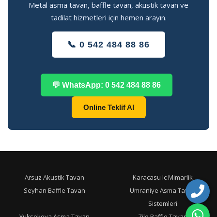
Metal asma tavan, baffle tavan, akustik tavan ve
tadilat hizmetleri için hemen arayın.
📞 0 542 484 88 86
💬 WhatsApp: 0 542 484 88 86
Online Teklif Al
Arsuz Akustik Tavan
Karacasu Ic Mimarlik
Seyhan Baffle Tavan
Umraniye Asma Tavan
Sistemleri
Yuksekova Asma Tavan
Zile Baffle Tavan