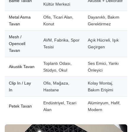
Baffle Tavan
Akustik + Dekoratif
Kültür Merkezi
Metal Asma
Ofis, Ticari Alan,
Dayanıklı, Bakım
Tavan
Konut
Gerektirmez
Mesh /
AVM, Fabrika, Spor
Açık Hücreli, Işık
Opencell
Tesisi
Geçirgen
Tavan
Toplantı Odası,
Ses Emici, Yankı
Akustik Tavan
Stüdyo, Okul
Önleyici
Clip In / Lay
Ofis, Mağaza,
Kolay Montaj,
In
Hastane
Bakım Erişimi
Endüstriyel, Ticari
Alüminyum, Hafif,
Petek Tavan
Alan
Modern