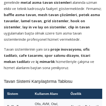
genelinde
metal asma tavan sistemleri
alanında uzman
ekibi ve teknik kadrosuyla faaliyet göstermektedir. Firmamız;
baffle asma tavan
,
mesh tavan çözümleri
,
petek asma
tavanlar
,
lamel tavan
,
grid sistemler
,
hook on
sistemler
,
lay in ve lay on sistemler
,
clip in tavan
uygulamaları başta olmak üzere tüm asma tavan
sistemlerinde profesyonel hizmet vermektedir.
Tavan sistemlerinin yanı sıra
proje inovasyonu
,
ofis
tadilatı
,
cafe tasarımı
,
spor salonu dizaynı
,
ticari
mekan tadilatı
ve
iç mimarlık
hizmetleriyle çalışma ve
hizmet alanlarını baştan sona yeniliyoruz.
Tavan Sistemi Karşılaştırma Tablosu
Sistem
Kullanım Alanı
Özellik
Ofis, AVM, Otel,