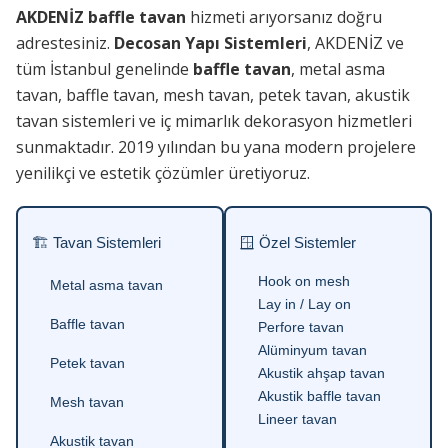
AKDENİZ baffle tavan
hizmeti arıyorsanız doğru
adrestesiniz.
Decosan Yapı Sistemleri
, AKDENİZ ve
tüm İstanbul genelinde
baffle tavan
, metal asma
tavan, baffle tavan, mesh tavan, petek tavan, akustik
tavan sistemleri ve iç mimarlık dekorasyon hizmetleri
sunmaktadır. 2019 yılından bu yana modern projelere
yenilikçi ve estetik çözümler üretiyoruz.
🏗 Tavan Sistemleri
🪟 Özel Sistemler
Hook on mesh
Metal asma tavan
Lay in / Lay on
Baffle tavan
Perfore tavan
Alüminyum tavan
Petek tavan
Akustik ahşap tavan
Akustik baffle tavan
Mesh tavan
Lineer tavan
Akustik tavan