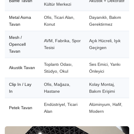
Baffle Tavan
Akustik + Dekoratif
Kültür Merkezi
Metal Asma
Ofis, Ticari Alan,
Dayanıklı, Bakım
Tavan
Konut
Gerektirmez
Mesh /
AVM, Fabrika, Spor
Açık Hücreli, Işık
Opencell
Tesisi
Geçirgen
Tavan
Toplantı Odası,
Ses Emici, Yankı
Akustik Tavan
Stüdyo, Okul
Önleyici
Clip In / Lay
Ofis, Mağaza,
Kolay Montaj,
In
Hastane
Bakım Erişimi
Endüstriyel, Ticari
Alüminyum, Hafif,
Petek Tavan
Alan
Modern