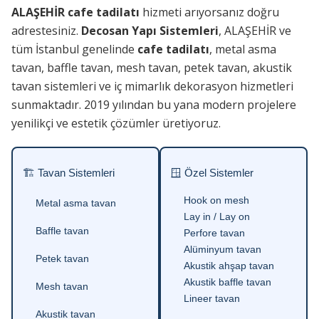
ALAŞEHİR cafe tadilatı
hizmeti arıyorsanız doğru
adrestesiniz.
Decosan Yapı Sistemleri
, ALAŞEHİR ve
tüm İstanbul genelinde
cafe tadilatı
, metal asma
tavan, baffle tavan, mesh tavan, petek tavan, akustik
tavan sistemleri ve iç mimarlık dekorasyon hizmetleri
sunmaktadır. 2019 yılından bu yana modern projelere
yenilikçi ve estetik çözümler üretiyoruz.
🏗 Tavan Sistemleri
🪟 Özel Sistemler
Hook on mesh
Metal asma tavan
Lay in / Lay on
Baffle tavan
Perfore tavan
Alüminyum tavan
Petek tavan
Akustik ahşap tavan
Akustik baffle tavan
Mesh tavan
Lineer tavan
Akustik tavan