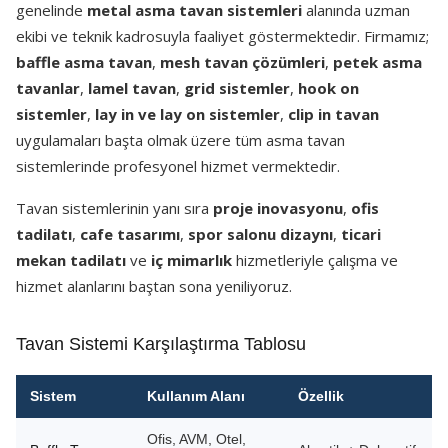
genelinde
metal asma tavan sistemleri
alanında uzman
ekibi ve teknik kadrosuyla faaliyet göstermektedir. Firmamız;
baffle asma tavan
,
mesh tavan çözümleri
,
petek asma
tavanlar
,
lamel tavan
,
grid sistemler
,
hook on
sistemler
,
lay in ve lay on sistemler
,
clip in tavan
uygulamaları başta olmak üzere tüm asma tavan
sistemlerinde profesyonel hizmet vermektedir.
Tavan sistemlerinin yanı sıra
proje inovasyonu
,
ofis
tadilatı
,
cafe tasarımı
,
spor salonu dizaynı
,
ticari
mekan tadilatı
ve
iç mimarlık
hizmetleriyle çalışma ve
hizmet alanlarını baştan sona yeniliyoruz.
Tavan Sistemi Karşılaştırma Tablosu
Sistem
Kullanım Alanı
Özellik
Ofis, AVM, Otel,