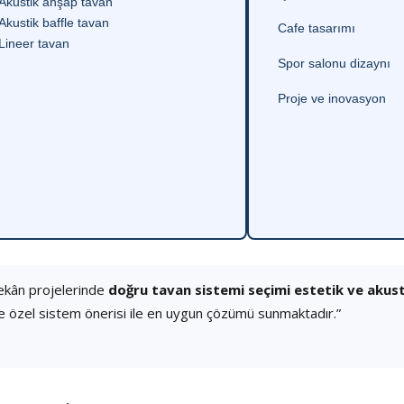
Akustik ahşap tavan
Akustik baffle tavan
Cafe tasarımı
Lineer tavan
Spor salonu dizaynı
Proje ve inovasyon
ekân projelerinde
doğru tavan sistemi seçimi estetik ve akus
e özel sistem önerisi ile en uygun çözümü sunmaktadır.”