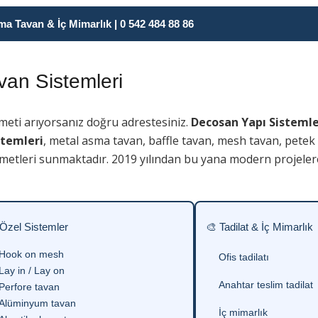
 Tavan & İç Mimarlık | 0 542 484 88 86
an Sistemleri
meti arıyorsanız doğru adrestesiniz.
Decosan Yapı Sistemle
stemleri
, metal asma tavan, baffle tavan, mesh tavan, petek
metleri sunmaktadır. 2019 yılından bu yana modern projelere
 Özel Sistemler
🎨 Tadilat & İç Mimarlık
Hook on mesh
Ofis tadilatı
Lay in / Lay on
Anahtar teslim tadilat
Perfore tavan
Alüminyum tavan
İç mimarlık