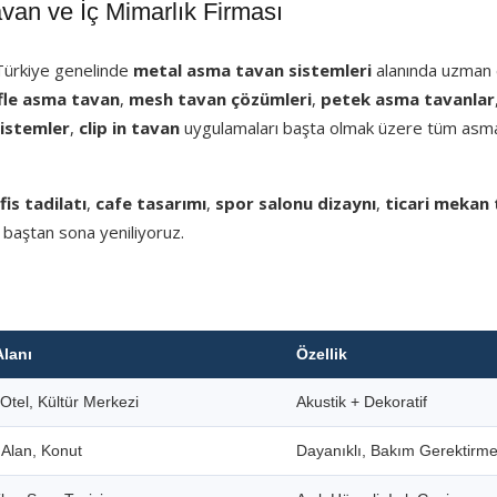
an ve İç Mimarlık Firması
 Türkiye genelinde
metal asma tavan sistemleri
alanında uzman e
fle asma tavan
,
mesh tavan çözümleri
,
petek asma tavanlar
sistemler
,
clip in tavan
uygulamaları başta olmak üzere tüm asm
fis tadilatı
,
cafe tasarımı
,
spor salonu dizaynı
,
ticari mekan 
 baştan sona yeniliyoruz.
Alanı
Özellik
Otel, Kültür Merkezi
Akustik + Dekoratif
i Alan, Konut
Dayanıklı, Bakım Gerektirm