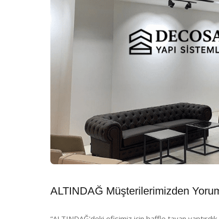
ALTINDAĞ Müşterilerimizden Yorum
“ALTINDAĞ'deki ofisimiz için baffle tavan yaptırdık