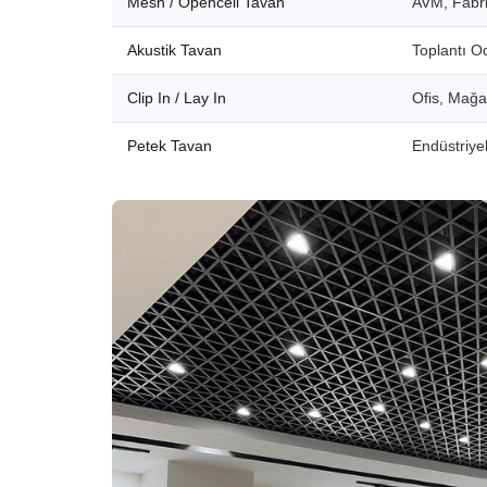
Mesh / Opencell Tavan
AVM, Fabri
Akustik Tavan
Toplantı O
Clip In / Lay In
Ofis, Mağ
Petek Tavan
Endüstriyel