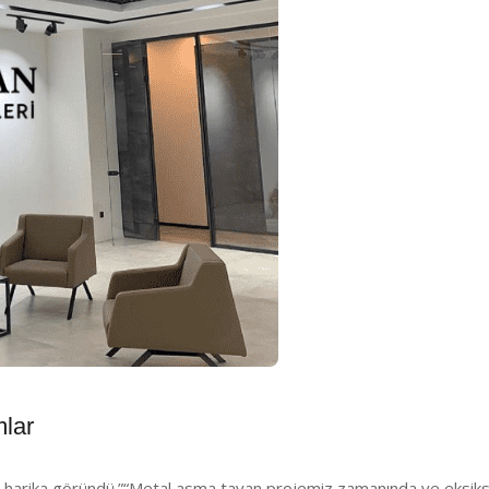
lar
, harika göründü.”
“Metal asma tavan projemiz zamanında ve eksiksiz