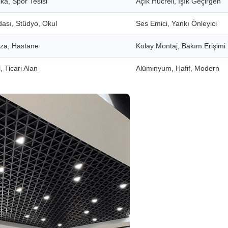
ka, Spor Tesisi
Açık Hücreli, Işık Geçirgen
dası, Stüdyo, Okul
Ses Emici, Yankı Önleyici
aza, Hastane
Kolay Montaj, Bakım Erişimi
, Ticari Alan
Alüminyum, Hafif, Modern