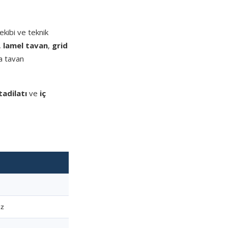
kibi ve teknik
,
lamel tavan
,
grid
a tavan
tadilatı
ve
iç
ez