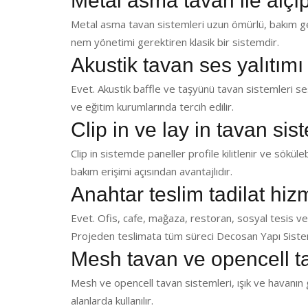
Metal asma tavan ile alçı
Metal asma tavan sistemleri uzun ömürlü, bakım ger
nem yönetimi gerektiren klasik bir sistemdir.
Akustik tavan ses yalıtımı
Evet. Akustik baffle ve taşyünü tavan sistemleri ses 
ve eğitim kurumlarında tercih edilir.
Clip in ve lay in tavan sis
Clip in sistemde paneller profile kilitlenir ve sökülebi
bakım erişimi açısından avantajlıdır.
Anahtar teslim tadilat hi
Evet. Ofis, cafe, mağaza, restoran, sosyal tesis ve
Projeden teslimata tüm süreci Decosan Yapı Sistem
Mesh tavan ve opencell t
Mesh ve opencell tavan sistemleri, ışık ve havanın g
alanlarda kullanılır.