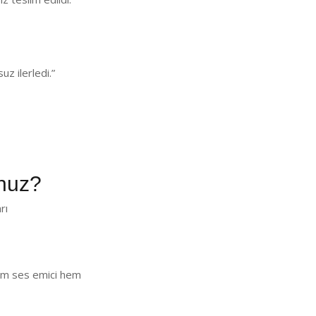
z ilerledi.”
nuz?
rı
 Hem ses emici hem