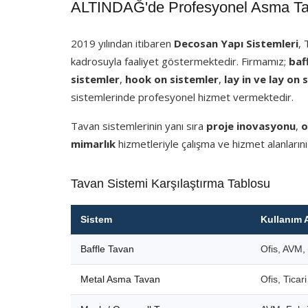
ALTINDAĞ'de Profesyonel Asma Tav
2019 yılından itibaren
Decosan Yapı Sistemleri
,
kadrosuyla faaliyet göstermektedir. Firmamız;
baf
sistemler
,
hook on sistemler
,
lay in ve lay on 
sistemlerinde profesyonel hizmet vermektedir.
Tavan sistemlerinin yanı sıra
proje inovasyonu
,
o
mimarlık
hizmetleriyle çalışma ve hizmet alanlarını
Tavan Sistemi Karşılaştırma Tablosu
Sistem
Kullanım 
Baffle Tavan
Ofis, AVM, 
Metal Asma Tavan
Ofis, Ticar