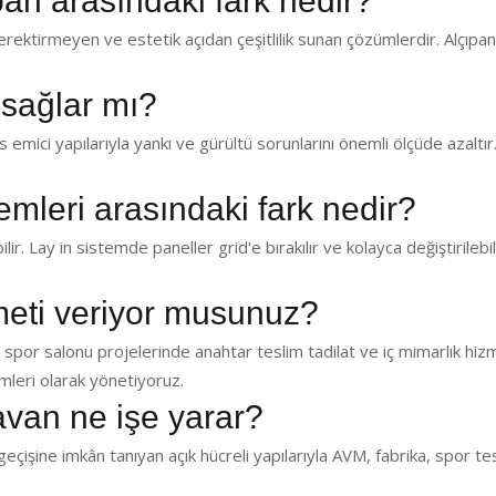
pan arasındaki fark nedir?
ektirmeyen ve estetik açıdan çeşitlilik sunan çözümlerdir. Alçıp
 sağlar mı?
emici yapılarıyla yankı ve gürültü sorunlarını önemli ölçüde azaltır.
temleri arasındaki fark nedir?
lir. Lay in sistemde paneller grid'e bırakılır ve kolayca değiştirilebil
zmeti veriyor musunuz?
 spor salonu projelerinde anahtar teslim tadilat ve iç mimarlık hiz
leri olarak yönetiyoruz.
avan ne işe yarar?
eçişine imkân tanıyan açık hücreli yapılarıyla AVM, fabrika, spor te