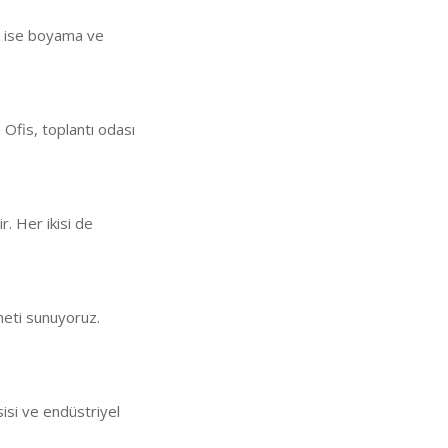
an ise boyama ve
 Ofis, toplantı odası
ir. Her ikisi de
meti sunuyoruz.
sisi ve endüstriyel