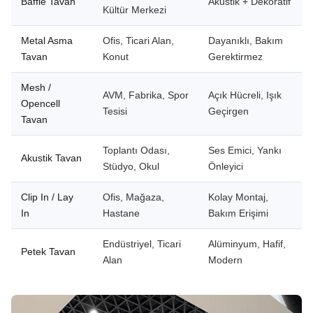
Baffle Tavan
Akustik + Dekoratif
Kültür Merkezi
Metal Asma
Ofis, Ticari Alan,
Dayanıklı, Bakım
Tavan
Konut
Gerektirmez
Mesh /
AVM, Fabrika, Spor
Açık Hücreli, Işık
Opencell
Tesisi
Geçirgen
Tavan
Toplantı Odası,
Ses Emici, Yankı
Akustik Tavan
Stüdyo, Okul
Önleyici
Clip In / Lay
Ofis, Mağaza,
Kolay Montaj,
In
Hastane
Bakım Erişimi
Endüstriyel, Ticari
Alüminyum, Hafif,
Petek Tavan
Alan
Modern