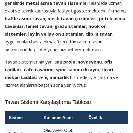
genelinde
metal asma tavan sistemleri
alanında uzman
ekibi ve teknik kadrosuyla faaliyet göstermektedir. Firmamız;
baffle asma tavan
,
mesh tavan çözümleri
,
petek asma
tavanlar
,
lamel tavan
,
grid sistemler
,
hook on
sistemler
,
lay in ve lay on sistemler
,
clip in tavan
uygulamaları başta olmak üzere tüm asma tavan
sistemlerinde profesyonel hizmet vermektedir.
Tavan sistemlerinin yanı sıra
proje inovasyonu
,
ofis
tadilatı
,
cafe tasarımı
,
spor salonu dizaynı
,
ticari
mekan tadilatı
ve
iç mimarlık
hizmetleriyle çalışma ve
hizmet alanlarını baştan sona yeniliyoruz.
Tavan Sistemi Karşılaştırma Tablosu
Sistem
Kullanım Alanı
Özellik
Ofis, AVM, Otel,