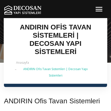
ANDIRIN OFIS TAVAN
SISTEMLERI |
DECOSAN YAPI
SISTEMLERI
Anasayfa
ANDIRIN Ofis Tavan Sistemleri | Decosan Yapı
✔ 2026 Güncel — İstanbul Genelinde Metal Asma
Sistemleri
Tavan & İç Mimarlık | 0 542 484 88 86
ANDIRIN Ofis Tavan Sistemleri