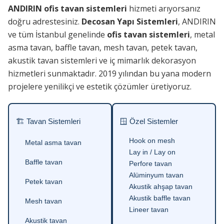
ANDIRIN ofis tavan sistemleri
hizmeti arıyorsanız
doğru adrestesiniz.
Decosan Yapı Sistemleri
, ANDIRIN
ve tüm İstanbul genelinde
ofis tavan sistemleri
, metal
asma tavan, baffle tavan, mesh tavan, petek tavan,
akustik tavan sistemleri ve iç mimarlık dekorasyon
hizmetleri sunmaktadır. 2019 yılından bu yana modern
projelere yenilikçi ve estetik çözümler üretiyoruz.
🏗 Tavan Sistemleri
🪟 Özel Sistemler
Hook on mesh
Metal asma tavan
Lay in / Lay on
Baffle tavan
Perfore tavan
Alüminyum tavan
Petek tavan
Akustik ahşap tavan
Akustik baffle tavan
Mesh tavan
Lineer tavan
Akustik tavan