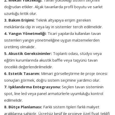
2. Mekân Yüksekliği:
Tavan yüksekliği sistem seçimini
doğrudan etkiler. Alçak tavanlarda profil boyutu ve sarkıt
uzunluğu kritik olur.
3. Bakım Erişimi:
Teknik altyapıya erişim gereken
mekânlarda clip in veya lay in sistemler tercih edilmelidir.
4. Yangın Yönetmeliği:
Ticari yapılarda kullanılan tavan
sistemleri yangın yönetmeliğine uygun malzemelerden
üretilmiş olmalıdır.
5. Akustik Gereksinimler:
Toplantı odası, stüdyo veya
eğitim kurumlarında akustik baffle veya taşyünü tavan
öncelikli değerlendirilmelidir.
6. Estetik Tasarım:
Mimari görselleştirme ile proje öncesi
sonuçları görmek, doğru sistem seçimine yardımcı olur.
7. Işıklandırma Entegrasyonu:
Seçilen tavan sisteminin
spot, line led veya panel armatürlerle uyumluluğu kontrol
edilmelidir.
8. Bütçe Planlaması:
Farklı sistem tipleri farklı maliyet
aralıklarına sahiptir. Ücretsiz keşif ile projeye özel fiyat teklifi