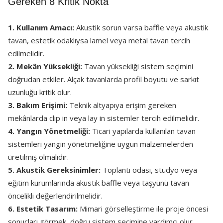
Gereken 8 Kritik Nokta
1. Kullanım Amacı:
Akustik sorun varsa baffle veya akustik
tavan, estetik odaklıysa lamel veya metal tavan tercih
edilmelidir.
2. Mekân Yüksekliği:
Tavan yüksekliği sistem seçimini
doğrudan etkiler. Alçak tavanlarda profil boyutu ve sarkıt
uzunluğu kritik olur.
3. Bakım Erişimi:
Teknik altyapıya erişim gereken
mekânlarda clip in veya lay in sistemler tercih edilmelidir.
4. Yangın Yönetmeliği:
Ticari yapılarda kullanılan tavan
sistemleri yangın yönetmeliğine uygun malzemelerden
üretilmiş olmalıdır.
5. Akustik Gereksinimler:
Toplantı odası, stüdyo veya
eğitim kurumlarında akustik baffle veya taşyünü tavan
öncelikli değerlendirilmelidir.
6. Estetik Tasarım:
Mimari görselleştirme ile proje öncesi
sonuçları görmek, doğru sistem seçimine yardımcı olur.