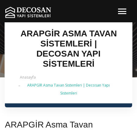
ARAPGİR ASMA TAVAN
SISTEMLERI |
DECOSAN YAPI
SISTEMLERI
Anasayfa
ARAPGİR Asma Tavan Sistemleri | Decosan Yapı
✔ 2026 Güncel — İstanbul Genelinde Metal Asma
Sistemleri
Tavan & İç Mimarlık | 0 542 484 88 86
ARAPGİR Asma Tavan