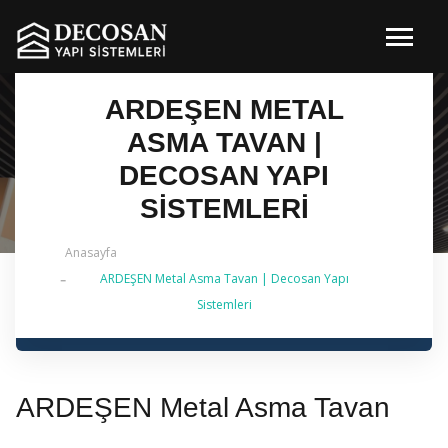
ARDEŞEN METAL
ASMA TAVAN |
DECOSAN YAPI
SISTEMLERI
Anasayfa
ARDEŞEN Metal Asma Tavan | Decosan Yapı
✔ 2026 Güncel — İstanbul Genelinde Metal Asma
Sistemleri
Tavan & İç Mimarlık | 0 542 484 88 86
ARDEŞEN Metal Asma Tavan