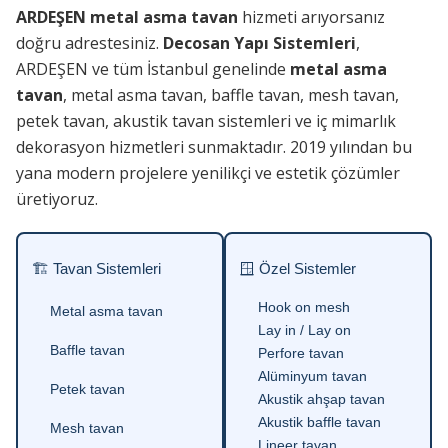
ARDEŞEN metal asma tavan
hizmeti arıyorsanız
doğru adrestesiniz.
Decosan Yapı Sistemleri
,
ARDEŞEN ve tüm İstanbul genelinde
metal asma
tavan
, metal asma tavan, baffle tavan, mesh tavan,
petek tavan, akustik tavan sistemleri ve iç mimarlık
dekorasyon hizmetleri sunmaktadır. 2019 yılından bu
yana modern projelere yenilikçi ve estetik çözümler
üretiyoruz.
🏗 Tavan Sistemleri
🪟 Özel Sistemler
Hook on mesh
Metal asma tavan
Lay in / Lay on
Baffle tavan
Perfore tavan
Alüminyum tavan
Petek tavan
Akustik ahşap tavan
Akustik baffle tavan
Mesh tavan
Lineer tavan