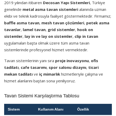
2019 yılından itibaren
Decosan Yapı Sistemleri
, Türkiye
genelinde
metal asma tavan sistemleri
alanında uzman
ekibi ve teknik kadrosuyla faaliyet göstermektedir. Firmamız;
baffle asma tavan
,
mesh tavan çözümleri
,
petek asma
tavanlar
,
lamel tavan
,
grid sistemler
,
hook on
sistemler
,
lay in ve lay on sistemler
,
clip in tavan
uygulamaları başta olmak üzere tüm asma tavan
sistemlerinde profesyonel hizmet vermektedir.
Tavan sistemlerinin yanı sıra
proje inovasyonu
,
ofis
tadilatı
,
cafe tasarımı
,
spor salonu dizaynı
,
ticari
mekan tadilatı
ve
iç mimarlık
hizmetleriyle çalışma ve
hizmet alanlarını baştan sona yeniliyoruz.
Tavan Sistemi Karşılaştırma Tablosu
Sistem
Kullanım Alanı
Özellik