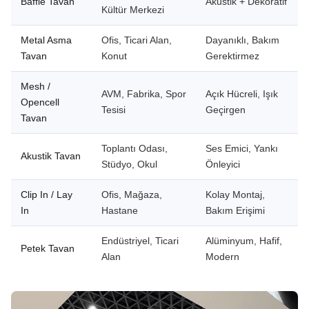
Baffle Tavan
Akustik + Dekoratif
Kültür Merkezi
Metal Asma
Ofis, Ticari Alan,
Dayanıklı, Bakım
Tavan
Konut
Gerektirmez
Mesh /
AVM, Fabrika, Spor
Açık Hücreli, Işık
Opencell
Tesisi
Geçirgen
Tavan
Toplantı Odası,
Ses Emici, Yankı
Akustik Tavan
Stüdyo, Okul
Önleyici
Clip In / Lay
Ofis, Mağaza,
Kolay Montaj,
In
Hastane
Bakım Erişimi
Endüstriyel, Ticari
Alüminyum, Hafif,
Petek Tavan
Alan
Modern