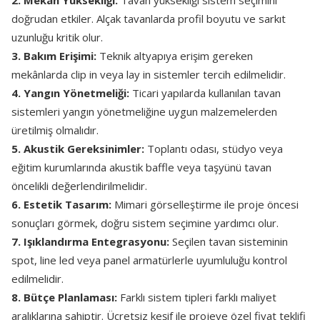
2. Mekân Yüksekliği:
Tavan yüksekliği sistem seçimini
doğrudan etkiler. Alçak tavanlarda profil boyutu ve sarkıt
uzunluğu kritik olur.
3. Bakım Erişimi:
Teknik altyapıya erişim gereken
mekânlarda clip in veya lay in sistemler tercih edilmelidir.
4. Yangın Yönetmeliği:
Ticari yapılarda kullanılan tavan
sistemleri yangın yönetmeliğine uygun malzemelerden
üretilmiş olmalıdır.
5. Akustik Gereksinimler:
Toplantı odası, stüdyo veya
eğitim kurumlarında akustik baffle veya taşyünü tavan
öncelikli değerlendirilmelidir.
6. Estetik Tasarım:
Mimari görselleştirme ile proje öncesi
sonuçları görmek, doğru sistem seçimine yardımcı olur.
7. Işıklandırma Entegrasyonu:
Seçilen tavan sisteminin
spot, line led veya panel armatürlerle uyumluluğu kontrol
edilmelidir.
8. Bütçe Planlaması:
Farklı sistem tipleri farklı maliyet
aralıklarına sahiptir. Ücretsiz keşif ile projeye özel fiyat teklifi