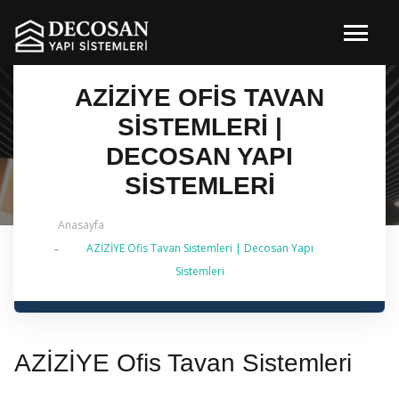
AZİZİYE OFIS TAVAN
SISTEMLERI |
DECOSAN YAPI
SISTEMLERI
Anasayfa
AZİZİYE Ofis Tavan Sistemleri | Decosan Yapı
✔ 2026 Güncel — İstanbul Genelinde Metal Asma
Sistemleri
Tavan & İç Mimarlık | 0 542 484 88 86
AZİZİYE Ofis Tavan Sistemleri