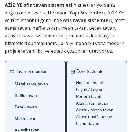
AZİZİYE ofis tavan sistemleri
hizmeti arıyorsanız
doğru adrestesiniz.
Decosan Yapı Sistemleri
, AZİZİYE
ve tüm İstanbul genelinde
ofis tavan sistemleri
, metal
asma tavan, baffle tavan, mesh tavan, petek tavan,
akustik tavan sistemleri ve iç mimarlık dekorasyon
hizmetleri sunmaktadır. 2019 yılından bu yana modern
projelere yenilikçi ve estetik çözümler üretiyoruz.
🏗 Tavan Sistemleri
🪟 Özel Sistemler
Hook on mesh
Metal asma tavan
Lay in / Lay on
Baffle tavan
Perfore tavan
Alüminyum tavan
Petek tavan
Akustik ahşap tavan
Akustik baffle tavan
Mesh tavan
Lineer tavan
Akustik tavan