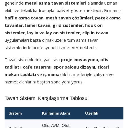
genelinde
metal asma tavan sistemleri
alanında uzman
ekibi ve teknik kadrosuyla faaliyet göstermektedir. Firmamız;
baffle asma tavan
,
mesh tavan çözümleri
,
petek asma
tavanlar
,
lamel tavan
,
grid sistemler
,
hook on
sistemler
,
lay in ve lay on sistemler
,
clip in tavan
uygulamaları başta olmak üzere tüm asma tavan
sistemlerinde profesyonel hizmet vermektedir.
Tavan sistemlerinin yanı sıra
proje inovasyonu
,
ofis
tadilatı
,
cafe tasarımı
,
spor salonu dizaynı
,
ticari
mekan tadilatı
ve
iç mimarlık
hizmetleriyle çalışma ve
hizmet alanlarını baştan sona yeniliyoruz.
Tavan Sistemi Karşılaştırma Tablosu
Sistem
Kullanım Alanı
Özellik
Ofis, AVM, Otel,