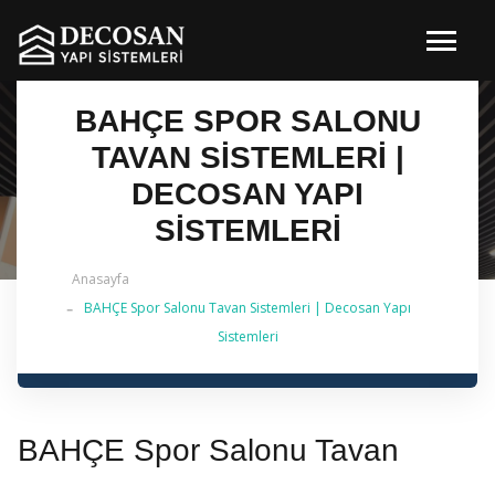
BAHÇE SPOR SALONU
TAVAN SISTEMLERI |
DECOSAN YAPI
SISTEMLERI
Anasayfa
BAHÇE Spor Salonu Tavan Sistemleri | Decosan Yapı
✔ 2026 Güncel — İstanbul Genelinde Metal Asma
Sistemleri
Tavan & İç Mimarlık | 0 542 484 88 86
BAHÇE Spor Salonu Tavan