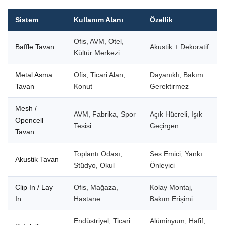
Sistem
Kullanım Alanı
Özellik
Ofis, AVM, Otel,
Baffle Tavan
Akustik + Dekoratif
Kültür Merkezi
Metal Asma
Ofis, Ticari Alan,
Dayanıklı, Bakım
Tavan
Konut
Gerektirmez
Mesh /
AVM, Fabrika, Spor
Açık Hücreli, Işık
Opencell
Tesisi
Geçirgen
Tavan
Toplantı Odası,
Ses Emici, Yankı
Akustik Tavan
Stüdyo, Okul
Önleyici
Clip In / Lay
Ofis, Mağaza,
Kolay Montaj,
In
Hastane
Bakım Erişimi
Endüstriyel, Ticari
Alüminyum, Hafif,