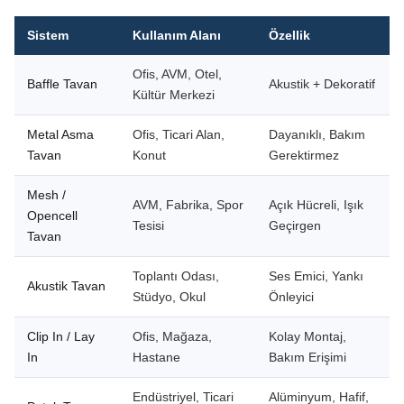
Sistem
Kullanım Alanı
Özellik
Ofis, AVM, Otel,
Baffle Tavan
Akustik + Dekoratif
Kültür Merkezi
Metal Asma
Ofis, Ticari Alan,
Dayanıklı, Bakım
Tavan
Konut
Gerektirmez
Mesh /
AVM, Fabrika, Spor
Açık Hücreli, Işık
Opencell
Tesisi
Geçirgen
Tavan
Toplantı Odası,
Ses Emici, Yankı
Akustik Tavan
Stüdyo, Okul
Önleyici
Clip In / Lay
Ofis, Mağaza,
Kolay Montaj,
In
Hastane
Bakım Erişimi
Endüstriyel, Ticari
Alüminyum, Hafif,