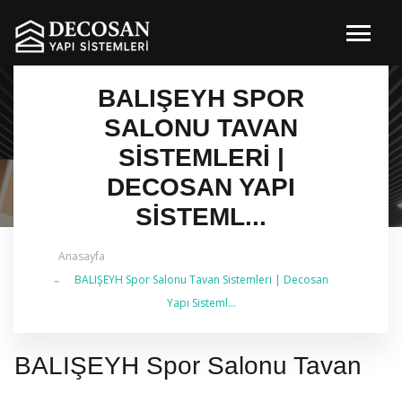
BALIŞEYH SPOR
SALONU TAVAN
SISTEMLERI |
DECOSAN YAPI
SISTEML...
Anasayfa
✔ 2026 Güncel — İstanbul Genelinde Metal Asma
BALIŞEYH Spor Salonu Tavan Sistemleri | Decosan
Tavan & İç Mimarlık | 0 542 484 88 86
Yapı Sisteml...
BALIŞEYH Spor Salonu Tavan