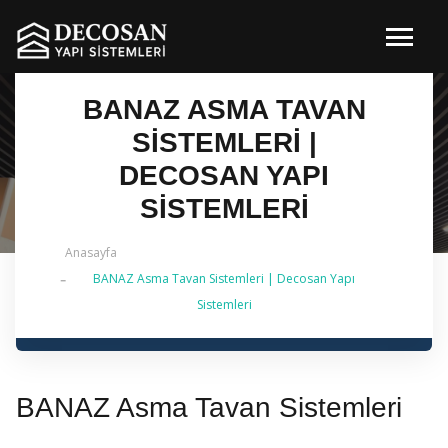
BANAZ ASMA TAVAN
SISTEMLERI |
DECOSAN YAPI
SISTEMLERI
Anasayfa
BANAZ Asma Tavan Sistemleri | Decosan Yapı
✔ 2026 Güncel — İstanbul Genelinde Metal Asma
Sistemleri
Tavan & İç Mimarlık | 0 542 484 88 86
BANAZ Asma Tavan Sistemleri