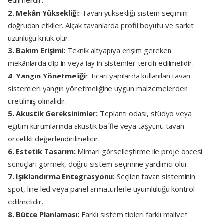
edilmelidir.
2. Mekân Yüksekliği:
Tavan yüksekliği sistem seçimini
doğrudan etkiler. Alçak tavanlarda profil boyutu ve sarkıt
uzunluğu kritik olur.
3. Bakım Erişimi:
Teknik altyapıya erişim gereken
mekânlarda clip in veya lay in sistemler tercih edilmelidir.
4. Yangın Yönetmeliği:
Ticari yapılarda kullanılan tavan
sistemleri yangın yönetmeliğine uygun malzemelerden
üretilmiş olmalıdır.
5. Akustik Gereksinimler:
Toplantı odası, stüdyo veya
eğitim kurumlarında akustik baffle veya taşyünü tavan
öncelikli değerlendirilmelidir.
6. Estetik Tasarım:
Mimari görselleştirme ile proje öncesi
sonuçları görmek, doğru sistem seçimine yardımcı olur.
7. Işıklandırma Entegrasyonu:
Seçilen tavan sisteminin
spot, line led veya panel armatürlerle uyumluluğu kontrol
edilmelidir.
8. Bütçe Planlaması:
Farklı sistem tipleri farklı maliyet