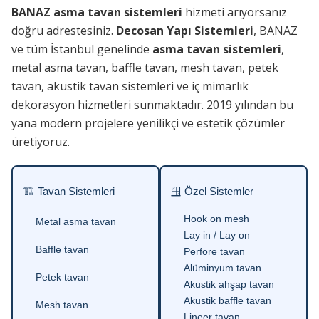
BANAZ asma tavan sistemleri
hizmeti arıyorsanız
doğru adrestesiniz.
Decosan Yapı Sistemleri
, BANAZ
ve tüm İstanbul genelinde
asma tavan sistemleri
,
metal asma tavan, baffle tavan, mesh tavan, petek
tavan, akustik tavan sistemleri ve iç mimarlık
dekorasyon hizmetleri sunmaktadır. 2019 yılından bu
yana modern projelere yenilikçi ve estetik çözümler
üretiyoruz.
🏗 Tavan Sistemleri
🪟 Özel Sistemler
Hook on mesh
Metal asma tavan
Lay in / Lay on
Baffle tavan
Perfore tavan
Alüminyum tavan
Petek tavan
Akustik ahşap tavan
Akustik baffle tavan
Mesh tavan
Lineer tavan