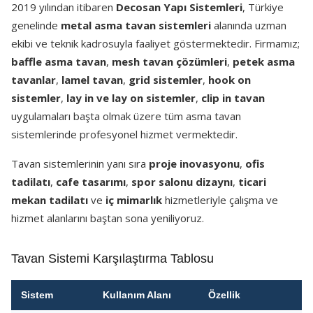
2019 yılından itibaren
Decosan Yapı Sistemleri
, Türkiye
genelinde
metal asma tavan sistemleri
alanında uzman
ekibi ve teknik kadrosuyla faaliyet göstermektedir. Firmamız;
baffle asma tavan
,
mesh tavan çözümleri
,
petek asma
tavanlar
,
lamel tavan
,
grid sistemler
,
hook on
sistemler
,
lay in ve lay on sistemler
,
clip in tavan
uygulamaları başta olmak üzere tüm asma tavan
sistemlerinde profesyonel hizmet vermektedir.
Tavan sistemlerinin yanı sıra
proje inovasyonu
,
ofis
tadilatı
,
cafe tasarımı
,
spor salonu dizaynı
,
ticari
mekan tadilatı
ve
iç mimarlık
hizmetleriyle çalışma ve
hizmet alanlarını baştan sona yeniliyoruz.
Tavan Sistemi Karşılaştırma Tablosu
Sistem
Kullanım Alanı
Özellik