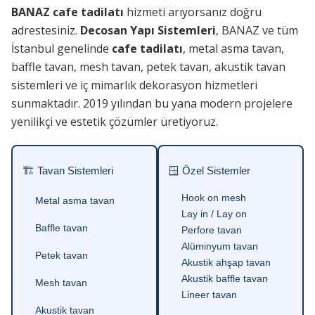
BANAZ cafe tadilatı
hizmeti arıyorsanız doğru
adrestesiniz.
Decosan Yapı Sistemleri
, BANAZ ve tüm
İstanbul genelinde
cafe tadilatı
, metal asma tavan,
baffle tavan, mesh tavan, petek tavan, akustik tavan
sistemleri ve iç mimarlık dekorasyon hizmetleri
sunmaktadır. 2019 yılından bu yana modern projelere
yenilikçi ve estetik çözümler üretiyoruz.
🏗 Tavan Sistemleri
🪟 Özel Sistemler
Hook on mesh
Metal asma tavan
Lay in / Lay on
Baffle tavan
Perfore tavan
Alüminyum tavan
Petek tavan
Akustik ahşap tavan
Akustik baffle tavan
Mesh tavan
Lineer tavan
Akustik tavan