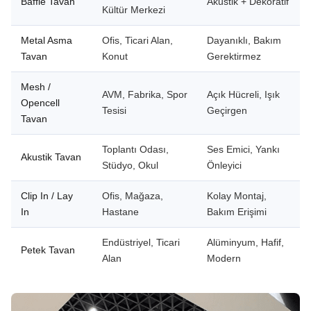
Baffle Tavan
Akustik + Dekoratif
Kültür Merkezi
Metal Asma
Ofis, Ticari Alan,
Dayanıklı, Bakım
Tavan
Konut
Gerektirmez
Mesh /
AVM, Fabrika, Spor
Açık Hücreli, Işık
Opencell
Tesisi
Geçirgen
Tavan
Toplantı Odası,
Ses Emici, Yankı
Akustik Tavan
Stüdyo, Okul
Önleyici
Clip In / Lay
Ofis, Mağaza,
Kolay Montaj,
In
Hastane
Bakım Erişimi
Endüstriyel, Ticari
Alüminyum, Hafif,
Petek Tavan
Alan
Modern