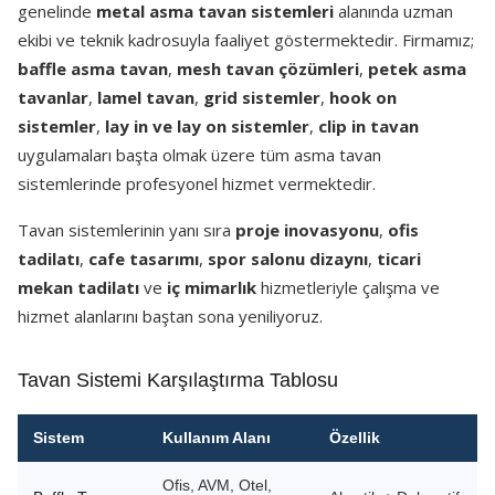
genelinde
metal asma tavan sistemleri
alanında uzman
ekibi ve teknik kadrosuyla faaliyet göstermektedir. Firmamız;
baffle asma tavan
,
mesh tavan çözümleri
,
petek asma
tavanlar
,
lamel tavan
,
grid sistemler
,
hook on
sistemler
,
lay in ve lay on sistemler
,
clip in tavan
uygulamaları başta olmak üzere tüm asma tavan
sistemlerinde profesyonel hizmet vermektedir.
Tavan sistemlerinin yanı sıra
proje inovasyonu
,
ofis
tadilatı
,
cafe tasarımı
,
spor salonu dizaynı
,
ticari
mekan tadilatı
ve
iç mimarlık
hizmetleriyle çalışma ve
hizmet alanlarını baştan sona yeniliyoruz.
Tavan Sistemi Karşılaştırma Tablosu
Sistem
Kullanım Alanı
Özellik
Ofis, AVM, Otel,