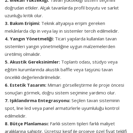
2. Mekân Yüksekliği:
Tavan yüksekliği sistem seçimini
doğrudan etkiler. Alçak tavanlarda profil boyutu ve sarkıt
uzunluğu kritik olur.
3. Bakım Erişimi:
Teknik altyapıya erişim gereken
mekânlarda clip in veya lay in sistemler tercih edilmelidir.
4. Yangın Yönetmeliği:
Ticari yapılarda kullanılan tavan
sistemleri yangın yönetmeliğine uygun malzemelerden
üretilmiş olmalıdır.
5. Akustik Gereksinimler:
Toplantı odası, stüdyo veya
eğitim kurumlarında akustik baffle veya taşyünü tavan
öncelikli değerlendirilmelidir.
6. Estetik Tasarım:
Mimari görselleştirme ile proje öncesi
sonuçları görmek, doğru sistem seçimine yardımcı olur.
7. Işıklandırma Entegrasyonu:
Seçilen tavan sisteminin
spot, line led veya panel armatürlerle uyumluluğu kontrol
edilmelidir.
8. Bütçe Planlaması:
Farklı sistem tipleri farklı maliyet
aralıklarına sahiptir. Ücretsiz keşif ile projeye özel fiyat teklifi