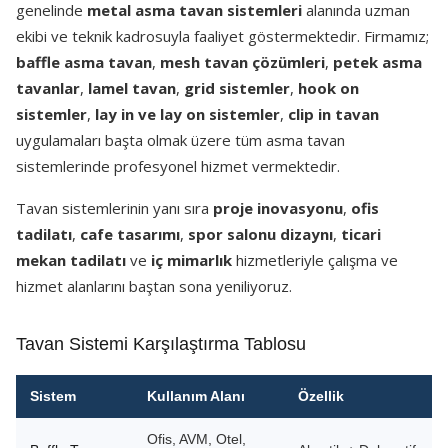
genelinde
metal asma tavan sistemleri
alanında uzman
ekibi ve teknik kadrosuyla faaliyet göstermektedir. Firmamız;
baffle asma tavan
,
mesh tavan çözümleri
,
petek asma
tavanlar
,
lamel tavan
,
grid sistemler
,
hook on
sistemler
,
lay in ve lay on sistemler
,
clip in tavan
uygulamaları başta olmak üzere tüm asma tavan
sistemlerinde profesyonel hizmet vermektedir.
Tavan sistemlerinin yanı sıra
proje inovasyonu
,
ofis
tadilatı
,
cafe tasarımı
,
spor salonu dizaynı
,
ticari
mekan tadilatı
ve
iç mimarlık
hizmetleriyle çalışma ve
hizmet alanlarını baştan sona yeniliyoruz.
Tavan Sistemi Karşılaştırma Tablosu
Sistem
Kullanım Alanı
Özellik
Ofis, AVM, Otel,