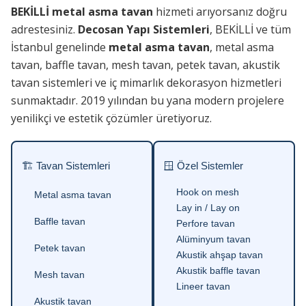
BEKİLLİ metal asma tavan
hizmeti arıyorsanız doğru
adrestesiniz.
Decosan Yapı Sistemleri
, BEKİLLİ ve tüm
İstanbul genelinde
metal asma tavan
, metal asma
tavan, baffle tavan, mesh tavan, petek tavan, akustik
tavan sistemleri ve iç mimarlık dekorasyon hizmetleri
sunmaktadır. 2019 yılından bu yana modern projelere
yenilikçi ve estetik çözümler üretiyoruz.
🏗 Tavan Sistemleri
🪟 Özel Sistemler
Hook on mesh
Metal asma tavan
Lay in / Lay on
Baffle tavan
Perfore tavan
Alüminyum tavan
Petek tavan
Akustik ahşap tavan
Akustik baffle tavan
Mesh tavan
Lineer tavan
Akustik tavan