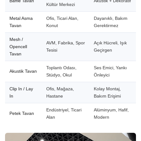
Baffle Tavan
Akustik + Dekoratif
Kültür Merkezi
Metal Asma
Ofis, Ticari Alan,
Dayanıklı, Bakım
Tavan
Konut
Gerektirmez
Mesh /
AVM, Fabrika, Spor
Açık Hücreli, Işık
Opencell
Tesisi
Geçirgen
Tavan
Toplantı Odası,
Ses Emici, Yankı
Akustik Tavan
Stüdyo, Okul
Önleyici
Clip In / Lay
Ofis, Mağaza,
Kolay Montaj,
In
Hastane
Bakım Erişimi
Endüstriyel, Ticari
Alüminyum, Hafif,
Petek Tavan
Alan
Modern