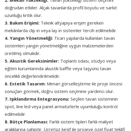
2. Mekân Yüksekliği:
Tavan yüksekliği sistem seçimini
doğrudan etkiler. Alçak tavanlarda profil boyutu ve sarkıt
uzunluğu kritik olur.
3. Bakım Erişimi:
Teknik altyapıya erişim gereken
mekânlarda clip in veya lay in sistemler tercih edilmelidir.
4. Yangın Yönetmeliği:
Ticari yapılarda kullanılan tavan
sistemleri yangın yönetmeliğine uygun malzemelerden
üretilmiş olmalıdır.
5. Akustik Gereksinimler:
Toplantı odası, stüdyo veya
eğitim kurumlarında akustik baffle veya taşyünü tavan
öncelikli değerlendirilmelidir.
6. Estetik Tasarım:
Mimari görselleştirme ile proje öncesi
sonuçları görmek, doğru sistem seçimine yardımcı olur.
7. Işıklandırma Entegrasyonu:
Seçilen tavan sisteminin
spot, line led veya panel armatürlerle uyumluluğu kontrol
edilmelidir.
8. Bütçe Planlaması:
Farklı sistem tipleri farklı maliyet
aralıklarına sahiptir. Ücretsiz keşif ile projeye özel fiyat teklifi