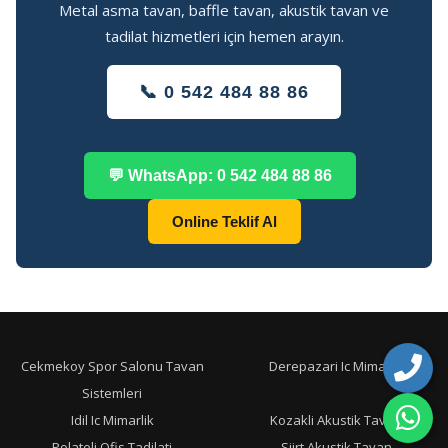
Metal asma tavan, baffle tavan, akustik tavan ve
tadilat hizmetleri için hemen arayın.
📞 0 542 484 88 86
💬 WhatsApp: 0 542 484 88 86
Online Teklif Al
Cekmekoy Spor Salonu Tavan
Derepazari Ic Mimarlik
Sistemleri
Idil Ic Mimarlik
Kozakli Akustik Tavan
Polateli Ofis Tadilati
Siirt Akustik Tavan