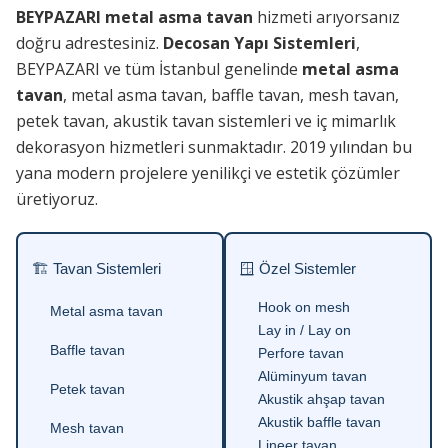
BEYPAZARI metal asma tavan
hizmeti arıyorsanız
doğru adrestesiniz.
Decosan Yapı Sistemleri
,
BEYPAZARI ve tüm İstanbul genelinde
metal asma
tavan
, metal asma tavan, baffle tavan, mesh tavan,
petek tavan, akustik tavan sistemleri ve iç mimarlık
dekorasyon hizmetleri sunmaktadır. 2019 yılından bu
yana modern projelere yenilikçi ve estetik çözümler
üretiyoruz.
🏗 Tavan Sistemleri
🪟 Özel Sistemler
Hook on mesh
Metal asma tavan
Lay in / Lay on
Baffle tavan
Perfore tavan
Alüminyum tavan
Petek tavan
Akustik ahşap tavan
Akustik baffle tavan
Mesh tavan
Lineer tavan