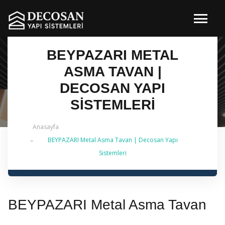
BEYPAZARI METAL
ASMA TAVAN |
DECOSAN YAPI
SISTEMLERI
Anasayfa
BEYPAZARI Metal Asma Tavan | Decosan Yapı
✔ 2026 Güncel — İstanbul Genelinde Metal Asma
Sistemleri
Tavan & İç Mimarlık | 0 542 484 88 86
BEYPAZARI Metal Asma Tavan