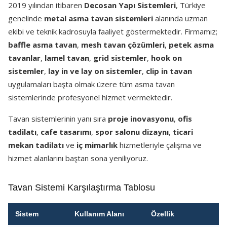
2019 yılından itibaren
Decosan Yapı Sistemleri
, Türkiye
genelinde
metal asma tavan sistemleri
alanında uzman
ekibi ve teknik kadrosuyla faaliyet göstermektedir. Firmamız;
baffle asma tavan
,
mesh tavan çözümleri
,
petek asma
tavanlar
,
lamel tavan
,
grid sistemler
,
hook on
sistemler
,
lay in ve lay on sistemler
,
clip in tavan
uygulamaları başta olmak üzere tüm asma tavan
sistemlerinde profesyonel hizmet vermektedir.
Tavan sistemlerinin yanı sıra
proje inovasyonu
,
ofis
tadilatı
,
cafe tasarımı
,
spor salonu dizaynı
,
ticari
mekan tadilatı
ve
iç mimarlık
hizmetleriyle çalışma ve
hizmet alanlarını baştan sona yeniliyoruz.
Tavan Sistemi Karşılaştırma Tablosu
Sistem
Kullanım Alanı
Özellik