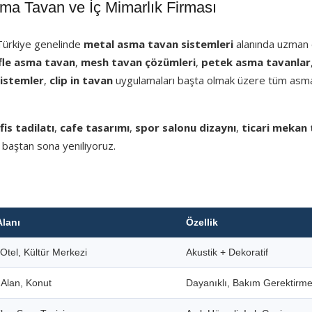
 Tavan ve İç Mimarlık Firması
 Türkiye genelinde
metal asma tavan sistemleri
alanında uzman e
fle asma tavan
,
mesh tavan çözümleri
,
petek asma tavanlar
sistemler
,
clip in tavan
uygulamaları başta olmak üzere tüm asm
fis tadilatı
,
cafe tasarımı
,
spor salonu dizaynı
,
ticari mekan 
 baştan sona yeniliyoruz.
Alanı
Özellik
Otel, Kültür Merkezi
Akustik + Dekoratif
i Alan, Konut
Dayanıklı, Bakım Gerektirm