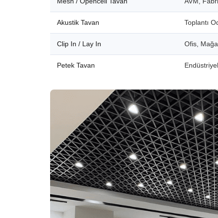
Mesh / Opencell Tavan
AVM, Fabri
Akustik Tavan
Toplantı O
Clip In / Lay In
Ofis, Mağ
Petek Tavan
Endüstriyel