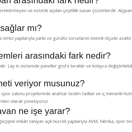
pan arasındaki fark nedir?
ektirmeyen ve estetik açıdan çeşitlilik sunan çözümlerdir. Alçıp
 sağlar mı?
emici yapılarıyla yankı ve gürültü sorunlarını önemli ölçüde azaltır.
temleri arasındaki fark nedir?
lir. Lay in sistemde paneller grid'e bırakılır ve kolayca değiştirilebil
zmeti veriyor musunuz?
 spor salonu projelerinde anahtar teslim tadilat ve iç mimarlık hiz
leri olarak yönetiyoruz.
avan ne işe yarar?
eçişine imkân tanıyan açık hücreli yapılarıyla AVM, fabrika, spor te