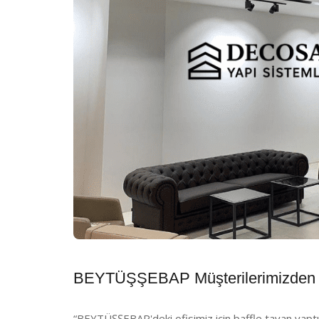
BEYTÜŞŞEBAP Müşterilerimizden 
“BEYTÜŞŞEBAP'deki ofisimiz için baffle tavan yaptır