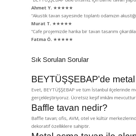
Ahmet Y.
★★★★★
“Akustik tavan sayesinde toplantı odamızın akusti
Murat T.
★★★★★
“Cafe projemizde harika bir tavan tasarımı çıkardı
Fatma Ö.
★★★★★
Sık Sorulan Sorular
BEYTÜŞŞEBAP'de metal a
Evet, BEYTÜŞŞEBAP ve tüm İstanbul ilçelerinde me
gerçekleştiriyoruz. Ücretsiz keşif imkânı mevcuttur
Baffle tavan nedir?
Baffle tavan; ofis, AVM, otel ve kültür merkezlerin
dekoratif özelliklere sahiptir.