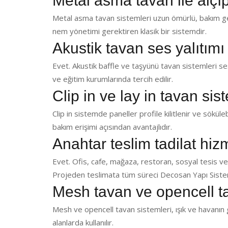
Metal asma tavan ile alçı
Metal asma tavan sistemleri uzun ömürlü, bakım ger
nem yönetimi gerektiren klasik bir sistemdir.
Akustik tavan ses yalıtımı
Evet. Akustik baffle ve taşyünü tavan sistemleri ses 
ve eğitim kurumlarında tercih edilir.
Clip in ve lay in tavan sis
Clip in sistemde paneller profile kilitlenir ve sökülebi
bakım erişimi açısından avantajlıdır.
Anahtar teslim tadilat hi
Evet. Ofis, cafe, mağaza, restoran, sosyal tesis ve
Projeden teslimata tüm süreci Decosan Yapı Sistem
Mesh tavan ve opencell t
Mesh ve opencell tavan sistemleri, ışık ve havanın g
alanlarda kullanılır.