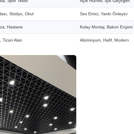
ka, Spor Tesisi
Açık Hücreli, Işık Geçirgen
dası, Stüdyo, Okul
Ses Emici, Yankı Önleyici
aza, Hastane
Kolay Montaj, Bakım Erişimi
, Ticari Alan
Alüminyum, Hafif, Modern