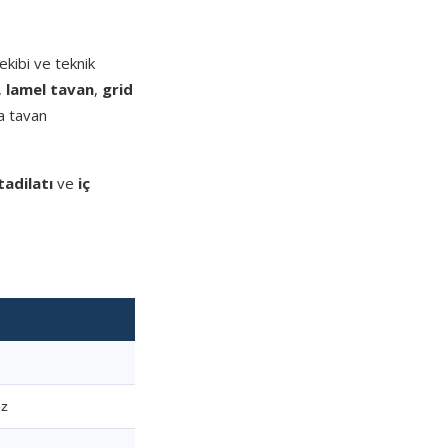
kibi ve teknik
,
lamel tavan
,
grid
a tavan
tadilatı
ve
iç
ez