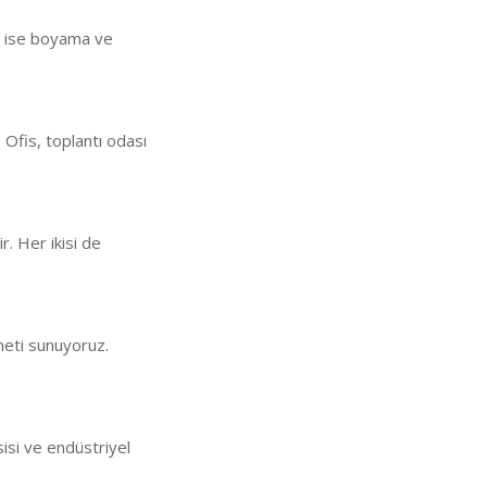
an ise boyama ve
 Ofis, toplantı odası
ir. Her ikisi de
meti sunuyoruz.
sisi ve endüstriyel