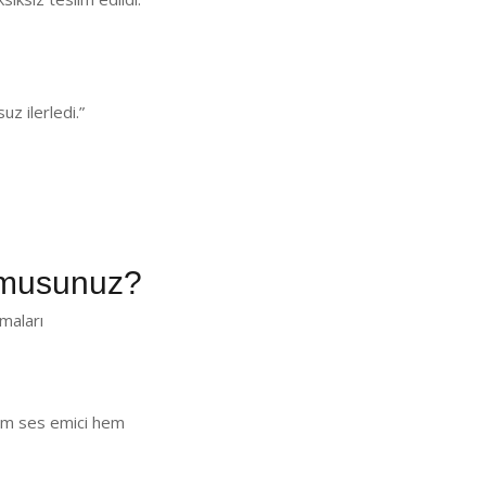
z ilerledi.”
 musunuz?
maları
 Hem ses emici hem