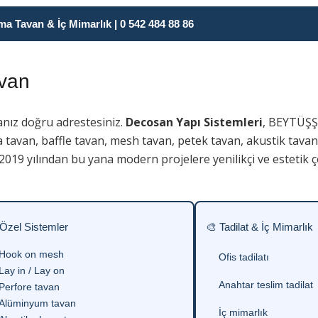
 Tavan & İç Mimarlık | 0 542 484 88 86
van
anız doğru adrestesiniz.
Decosan Yapı Sistemleri
, BEYTÜŞŞ
 tavan, baffle tavan, mesh tavan, petek tavan, akustik tavan 
019 yılından bu yana modern projelere yenilikçi ve estetik 
 Özel Sistemler
🎨 Tadilat & İç Mimarlık
Hook on mesh
Ofis tadilatı
Lay in / Lay on
Anahtar teslim tadilat
Perfore tavan
Alüminyum tavan
İç mimarlık