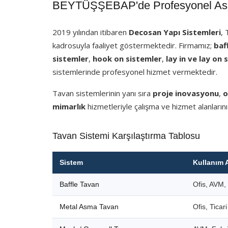
BEYTÜŞŞEBAP'de Profesyonel Asma
2019 yılından itibaren
Decosan Yapı Sistemleri
,
kadrosuyla faaliyet göstermektedir. Firmamız;
baf
sistemler
,
hook on sistemler
,
lay in ve lay on 
sistemlerinde profesyonel hizmet vermektedir.
Tavan sistemlerinin yanı sıra
proje inovasyonu
,
o
mimarlık
hizmetleriyle çalışma ve hizmet alanlarını
Tavan Sistemi Karşılaştırma Tablosu
Sistem
Kullanım 
Baffle Tavan
Ofis, AVM, 
Metal Asma Tavan
Ofis, Ticar