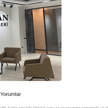
Yorumlar
dık, harika göründü.”
“Metal asma tavan projemiz zamanında ve eksi