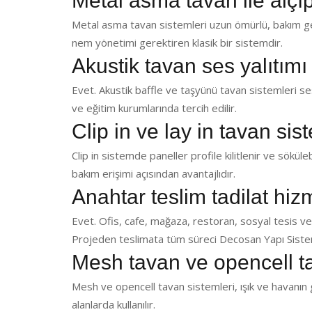
Metal asma tavan ile alçı
Metal asma tavan sistemleri uzun ömürlü, bakım ger
nem yönetimi gerektiren klasik bir sistemdir.
Akustik tavan ses yalıtımı
Evet. Akustik baffle ve taşyünü tavan sistemleri ses 
ve eğitim kurumlarında tercih edilir.
Clip in ve lay in tavan sis
Clip in sistemde paneller profile kilitlenir ve sökülebi
bakım erişimi açısından avantajlıdır.
Anahtar teslim tadilat hi
Evet. Ofis, cafe, mağaza, restoran, sosyal tesis ve
Projeden teslimata tüm süreci Decosan Yapı Sistem
Mesh tavan ve opencell t
Mesh ve opencell tavan sistemleri, ışık ve havanın g
alanlarda kullanılır.