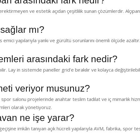
pan arasındaki fark nedir?
ektirmeyen ve estetik açıdan çeşitlilik sunan çözümlerdir. Alçıp
 sağlar mı?
emici yapılarıyla yankı ve gürültü sorunlarını önemli ölçüde azaltır.
temleri arasındaki fark nedir?
lir. Lay in sistemde paneller grid'e bırakılır ve kolayca değiştirilebil
zmeti veriyor musunuz?
 spor salonu projelerinde anahtar teslim tadilat ve iç mimarlık hiz
leri olarak yönetiyoruz.
avan ne işe yarar?
eçişine imkân tanıyan açık hücreli yapılarıyla AVM, fabrika, spor te