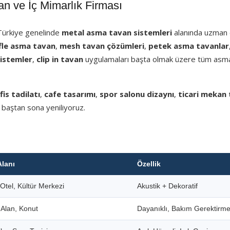
 ve İç Mimarlık Firması
 Türkiye genelinde
metal asma tavan sistemleri
alanında uzman e
fle asma tavan
,
mesh tavan çözümleri
,
petek asma tavanlar
sistemler
,
clip in tavan
uygulamaları başta olmak üzere tüm asm
fis tadilatı
,
cafe tasarımı
,
spor salonu dizaynı
,
ticari mekan 
 baştan sona yeniliyoruz.
Alanı
Özellik
Otel, Kültür Merkezi
Akustik + Dekoratif
i Alan, Konut
Dayanıklı, Bakım Gerektirm