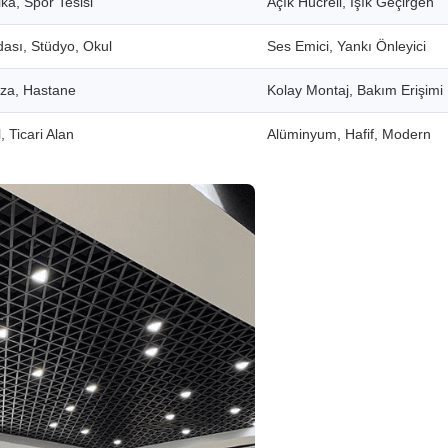
ka, Spor Tesisi
Açık Hücreli, Işık Geçirgen
dası, Stüdyo, Okul
Ses Emici, Yankı Önleyici
aza, Hastane
Kolay Montaj, Bakım Erişimi
, Ticari Alan
Alüminyum, Hafif, Modern