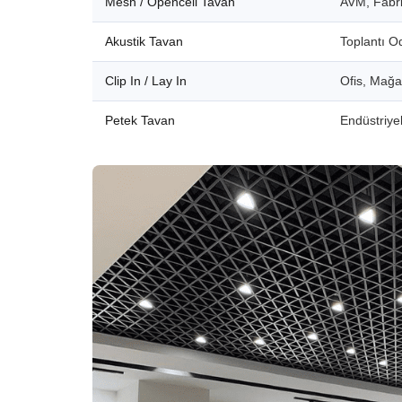
Mesh / Opencell Tavan
AVM, Fabri
Akustik Tavan
Toplantı O
Clip In / Lay In
Ofis, Mağ
Petek Tavan
Endüstriyel