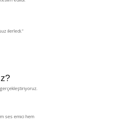
z ilerledi.”
uz?
gerçekleştiriyoruz.
 Hem ses emici hem