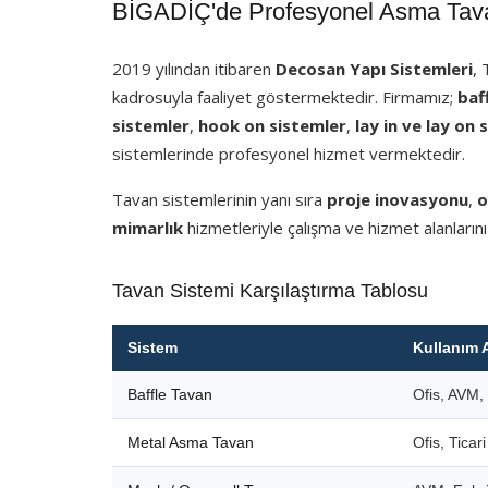
BİGADİÇ'de Profesyonel Asma Tavan
2019 yılından itibaren
Decosan Yapı Sistemleri
,
kadrosuyla faaliyet göstermektedir. Firmamız;
baf
sistemler
,
hook on sistemler
,
lay in ve lay on 
sistemlerinde profesyonel hizmet vermektedir.
Tavan sistemlerinin yanı sıra
proje inovasyonu
,
o
mimarlık
hizmetleriyle çalışma ve hizmet alanlarını
Tavan Sistemi Karşılaştırma Tablosu
Sistem
Kullanım 
Baffle Tavan
Ofis, AVM, 
Metal Asma Tavan
Ofis, Ticar