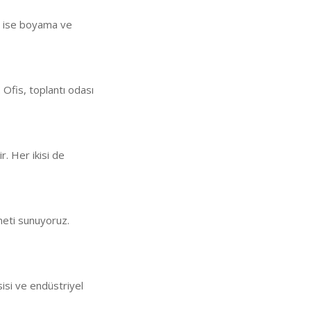
an ise boyama ve
 Ofis, toplantı odası
ir. Her ikisi de
meti sunuyoruz.
sisi ve endüstriyel