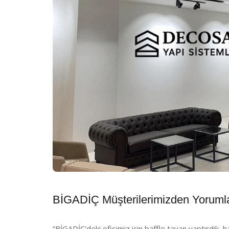
BİGADİÇ Müşterilerimizden Yoruml
“BİGADİÇ'deki ofisimiz için baffle tavan yaptırdık, h