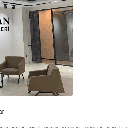
ar
arika göründü.”
“Metal asma tavan projemiz zamanında ve eksiksiz t