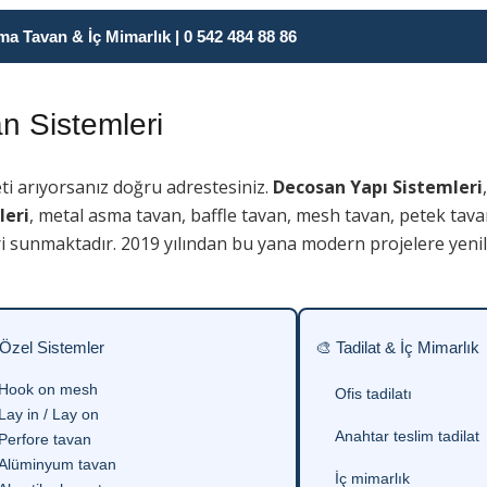
 Tavan & İç Mimarlık | 0 542 484 88 86
 Sistemleri
i arıyorsanız doğru adrestesiniz.
Decosan Yapı Sistemleri
leri
, metal asma tavan, baffle tavan, mesh tavan, petek tava
i sunmaktadır. 2019 yılından bu yana modern projelere yenili
 Özel Sistemler
🎨 Tadilat & İç Mimarlık
Hook on mesh
Ofis tadilatı
Lay in / Lay on
Anahtar teslim tadilat
Perfore tavan
Alüminyum tavan
İç mimarlık