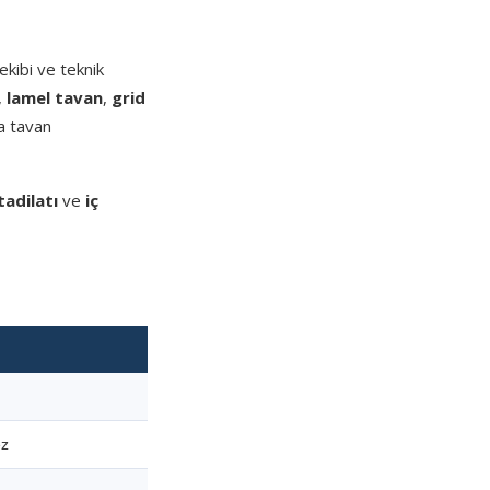
kibi ve teknik
,
lamel tavan
,
grid
a tavan
tadilatı
ve
iç
ez