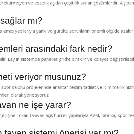
ektirmeyen ve estetik açıdan çeşitlilik sunan çözümlerdir. Alçıp
 sağlar mı?
emici yapılarıyla yankı ve gürültü sorunlarını önemli ölçüde azaltır.
temleri arasındaki fark nedir?
lir. Lay in sistemde paneller grid'e bırakılır ve kolayca değiştirilebil
zmeti veriyor musunuz?
 spor salonu projelerinde anahtar teslim tadilat ve iç mimarlık hiz
leri olarak yönetiyoruz.
avan ne işe yarar?
eçişine imkân tanıyan açık hücreli yapılarıyla AVM, fabrika, spor te
in tavan sistemi önerisi var mı?