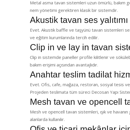
Metal asma tavan sistemleri uzun ömürlü, bakım ger
nem yönetimi gerektiren klasik bir sistemdir.
Akustik tavan ses yalıtımı
Evet. Akustik baffle ve taşyünü tavan sistemleri ses 
ve eğitim kurumlarında tercih edilir.
Clip in ve lay in tavan sis
Clip in sistemde paneller profile kilitlenir ve sökülebi
bakım erişimi açısından avantajlıdır.
Anahtar teslim tadilat hi
Evet. Ofis, cafe, mağaza, restoran, sosyal tesis ve
Projeden teslimata tüm süreci Decosan Yapı Sistem
Mesh tavan ve opencell t
Mesh ve opencell tavan sistemleri, ışık ve havanın g
alanlarda kullanılır.
Ofis ve ticari mekânlar iç