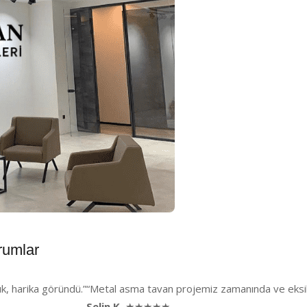
rumlar
k, harika göründü.”
“Metal asma tavan projemiz zamanında ve eksiks
Selin K.
★★★★★