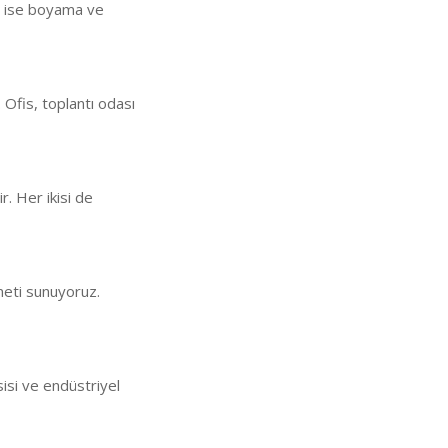
an ise boyama ve
 Ofis, toplantı odası
ir. Her ikisi de
meti sunuyoruz.
sisi ve endüstriyel