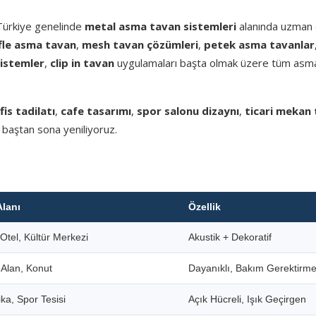
 Türkiye genelinde
metal asma tavan sistemleri
alanında uzman e
fle asma tavan
,
mesh tavan çözümleri
,
petek asma tavanlar
sistemler
,
clip in tavan
uygulamaları başta olmak üzere tüm asm
fis tadilatı
,
cafe tasarımı
,
spor salonu dizaynı
,
ticari mekan 
 baştan sona yeniliyoruz.
Alanı
Özellik
Otel, Kültür Merkezi
Akustik + Dekoratif
i Alan, Konut
Dayanıklı, Bakım Gerektirm
ka, Spor Tesisi
Açık Hücreli, Işık Geçirgen