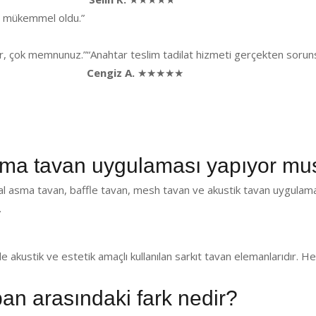
ği mükemmel oldu.”
lar, çok memnunuz.”
“Anahtar teslim tadilat hizmeti gerçekten sorunsu
Cengiz A.
★★★★★
a tavan uygulaması yapıyor mu
l asma tavan, baffle tavan, mesh tavan ve akustik tavan uygulama
.
de akustik ve estetik amaçlı kullanılan sarkıt tavan elemanlarıdır.
pan arasındaki fark nedir?