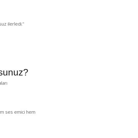
z ilerledi.”
sunuz?
ları
 Hem ses emici hem