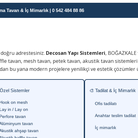
 Tavan & İç Mimarlık | 0 542 484 88 86
 doğru adrestesiniz.
Decosan Yapı Sistemleri
, BOĞAZKALE 
fle tavan, mesh tavan, petek tavan, akustik tavan sistemleri
dan bu yana modern projelere yenilikçi ve estetik çözümler 
 Özel Sistemler
🎨 Tadilat & İç Mimarlık
Hook on mesh
Ofis tadilatı
Lay in / Lay on
Anahtar teslim tadilat
Perfore tavan
Alüminyum tavan
İç mimarlık
Akustik ahşap tavan
Akustik baffle tavan