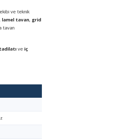
kibi ve teknik
,
lamel tavan
,
grid
a tavan
tadilatı
ve
iç
ez