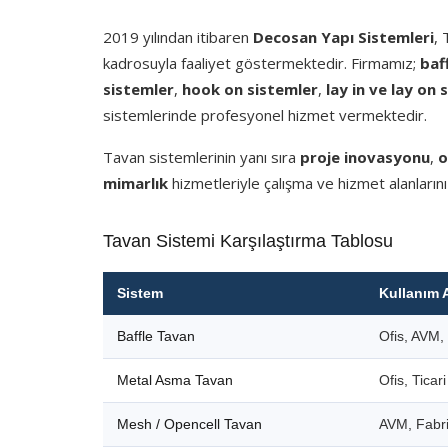
2019 yılından itibaren
Decosan Yapı Sistemleri
,
kadrosuyla faaliyet göstermektedir. Firmamız;
baf
sistemler
,
hook on sistemler
,
lay in ve lay on 
sistemlerinde profesyonel hizmet vermektedir.
Tavan sistemlerinin yanı sıra
proje inovasyonu
,
o
mimarlık
hizmetleriyle çalışma ve hizmet alanlarını
Tavan Sistemi Karşılaştırma Tablosu
Sistem
Kullanım 
Baffle Tavan
Ofis, AVM, 
Metal Asma Tavan
Ofis, Ticar
Mesh / Opencell Tavan
AVM, Fabri