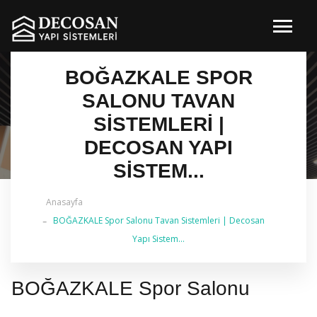
BOĞAZKALE SPOR
SALONU TAVAN
SISTEMLERI |
DECOSAN YAPI
SISTEM...
Anasayfa
✔ 2026 Güncel — İstanbul Genelinde Metal Asma
BOĞAZKALE Spor Salonu Tavan Sistemleri | Decosan
Tavan & İç Mimarlık | 0 542 484 88 86
Yapı Sistem...
BOĞAZKALE Spor Salonu