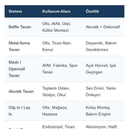
Sistem
Kullanım Alanı
Özellik
Ofis, AVM, Otel,
Baffle Tavan
Akustik + Dekoratif
Kültür Merkezi
Metal Asma
Ofis, Ticari Alan,
Dayanıklı, Bakım
Tavan
Konut
Gerektirmez
Mesh /
AVM, Fabrika, Spor
Açık Hücreli, Işık
Opencell
Tesisi
Geçirgen
Tavan
Toplantı Odası,
Ses Emici, Yankı
Akustik Tavan
Stüdyo, Okul
Önleyici
Clip In / Lay
Ofis, Mağaza,
Kolay Montaj,
In
Hastane
Bakım Erişimi
Endüstriyel, Ticari
Alüminyum, Hafif,