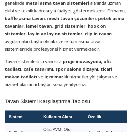
genelinde
metal asma tavan sistemleri
alanında uzman
ekibi ve teknik kadrosuyla faaliyet göstermektedir. Firmamız;
baffle asma tavan
,
mesh tavan çözümleri
,
petek asma
tavanlar
,
lamel tavan
,
grid sistemler
,
hook on
sistemler
,
lay in ve lay on sistemler
,
clip in tavan
uygulamaları başta olmak üzere tüm asma tavan
sistemlerinde profesyonel hizmet vermektedir.
Tavan sistemlerinin yanı sıra
proje inovasyonu
,
ofis
tadilatı
,
cafe tasarımı
,
spor salonu dizaynı
,
ticari
mekan tadilatı
ve
iç mimarlık
hizmetleriyle çalışma ve
hizmet alanlarını baştan sona yeniliyoruz.
Tavan Sistemi Karşılaştırma Tablosu
Sistem
Kullanım Alanı
Özellik
Ofis, AVM, Otel,