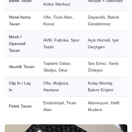
Baffle Tavan
Akustik + Dekoratif
Kültür Merkezi
Metal Asma
Ofis, Ticari Alan,
Dayanıklı, Bakım
Tavan
Konut
Gerektirmez
Mesh /
AVM, Fabrika, Spor
Açık Hücreli, Işık
Opencell
Tesisi
Geçirgen
Tavan
Toplantı Odası,
Ses Emici, Yankı
Akustik Tavan
Stüdyo, Okul
Önleyici
Clip In / Lay
Ofis, Mağaza,
Kolay Montaj,
In
Hastane
Bakım Erişimi
Endüstriyel, Ticari
Alüminyum, Hafif,
Petek Tavan
Alan
Modern