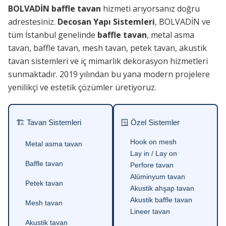
BOLVADİN baffle tavan
hizmeti arıyorsanız doğru
adrestesiniz.
Decosan Yapı Sistemleri
, BOLVADİN ve
tüm İstanbul genelinde
baffle tavan
, metal asma
tavan, baffle tavan, mesh tavan, petek tavan, akustik
tavan sistemleri ve iç mimarlık dekorasyon hizmetleri
sunmaktadır. 2019 yılından bu yana modern projelere
yenilikçi ve estetik çözümler üretiyoruz.
🏗 Tavan Sistemleri
🪟 Özel Sistemler
Hook on mesh
Metal asma tavan
Lay in / Lay on
Baffle tavan
Perfore tavan
Alüminyum tavan
Petek tavan
Akustik ahşap tavan
Akustik baffle tavan
Mesh tavan
Lineer tavan
Akustik tavan