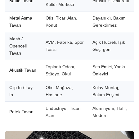
Baffle Tavan
Akustik + Dekoratif
Kültür Merkezi
Metal Asma
Ofis, Ticari Alan,
Dayanıklı, Bakım
Tavan
Konut
Gerektirmez
Mesh /
AVM, Fabrika, Spor
Açık Hücreli, Işık
Opencell
Tesisi
Geçirgen
Tavan
Toplantı Odası,
Ses Emici, Yankı
Akustik Tavan
Stüdyo, Okul
Önleyici
Clip In / Lay
Ofis, Mağaza,
Kolay Montaj,
In
Hastane
Bakım Erişimi
Endüstriyel, Ticari
Alüminyum, Hafif,
Petek Tavan
Alan
Modern