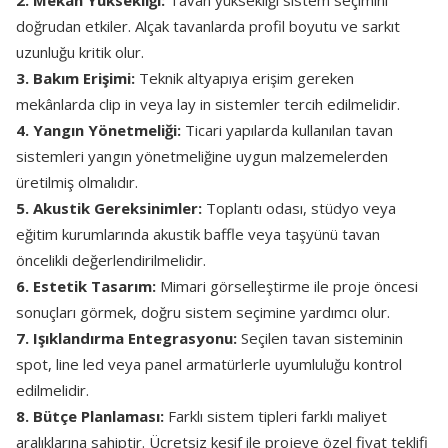
2. Mekân Yüksekliği:
Tavan yüksekliği sistem seçimini
doğrudan etkiler. Alçak tavanlarda profil boyutu ve sarkıt
uzunluğu kritik olur.
3. Bakım Erişimi:
Teknik altyapıya erişim gereken
mekânlarda clip in veya lay in sistemler tercih edilmelidir.
4. Yangın Yönetmeliği:
Ticari yapılarda kullanılan tavan
sistemleri yangın yönetmeliğine uygun malzemelerden
üretilmiş olmalıdır.
5. Akustik Gereksinimler:
Toplantı odası, stüdyo veya
eğitim kurumlarında akustik baffle veya taşyünü tavan
öncelikli değerlendirilmelidir.
6. Estetik Tasarım:
Mimari görselleştirme ile proje öncesi
sonuçları görmek, doğru sistem seçimine yardımcı olur.
7. Işıklandırma Entegrasyonu:
Seçilen tavan sisteminin
spot, line led veya panel armatürlerle uyumluluğu kontrol
edilmelidir.
8. Bütçe Planlaması:
Farklı sistem tipleri farklı maliyet
aralıklarına sahiptir. Ücretsiz keşif ile projeye özel fiyat teklifi