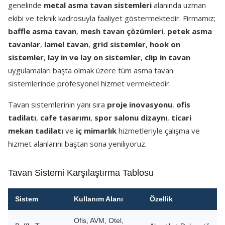
genelinde
metal asma tavan sistemleri
alanında uzman
ekibi ve teknik kadrosuyla faaliyet göstermektedir. Firmamız;
baffle asma tavan
,
mesh tavan çözümleri
,
petek asma
tavanlar
,
lamel tavan
,
grid sistemler
,
hook on
sistemler
,
lay in ve lay on sistemler
,
clip in tavan
uygulamaları başta olmak üzere tüm asma tavan
sistemlerinde profesyonel hizmet vermektedir.
Tavan sistemlerinin yanı sıra
proje inovasyonu
,
ofis
tadilatı
,
cafe tasarımı
,
spor salonu dizaynı
,
ticari
mekan tadilatı
ve
iç mimarlık
hizmetleriyle çalışma ve
hizmet alanlarını baştan sona yeniliyoruz.
Tavan Sistemi Karşılaştırma Tablosu
Sistem
Kullanım Alanı
Özellik
Ofis, AVM, Otel,