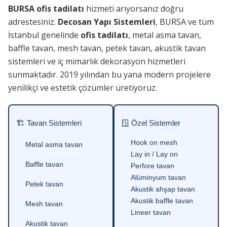
BURSA ofis tadilatı
hizmeti arıyorsanız doğru
adrestesiniz.
Decosan Yapı Sistemleri
, BURSA ve tüm
İstanbul genelinde
ofis tadilatı
, metal asma tavan,
baffle tavan, mesh tavan, petek tavan, akustik tavan
sistemleri ve iç mimarlık dekorasyon hizmetleri
sunmaktadır. 2019 yılından bu yana modern projelere
yenilikçi ve estetik çözümler üretiyoruz.
🏗 Tavan Sistemleri
🪟 Özel Sistemler
Hook on mesh
Metal asma tavan
Lay in / Lay on
Baffle tavan
Perfore tavan
Alüminyum tavan
Petek tavan
Akustik ahşap tavan
Akustik baffle tavan
Mesh tavan
Lineer tavan
Akustik tavan