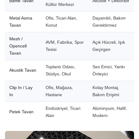
Baffle Tavan
Akustik + Dekoratif
Kültür Merkezi
Metal Asma
Ofis, Ticari Alan,
Dayanıklı, Bakım
Tavan
Konut
Gerektirmez
Mesh /
AVM, Fabrika, Spor
Açık Hücreli, Işık
Opencell
Tesisi
Geçirgen
Tavan
Toplantı Odası,
Ses Emici, Yankı
Akustik Tavan
Stüdyo, Okul
Önleyici
Clip In / Lay
Ofis, Mağaza,
Kolay Montaj,
In
Hastane
Bakım Erişimi
Endüstriyel, Ticari
Alüminyum, Hafif,
Petek Tavan
Alan
Modern