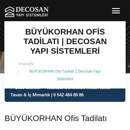
BÜYÜKORHAN OFIS
TADILATI | DECOSAN
YAPI SISTEMLERI
Anasayfa
BÜYÜKORHAN Ofis Tadilatı | Decosan Yapı
Sistemleri
✔ 2026 Güncel — İstanbul Genelinde Metal Asma
Tavan & İç Mimarlık | 0 542 484 88 86
BÜYÜKORHAN Ofis Tadilatı