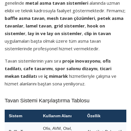
genelinde
metal asma tavan sistemleri
alanında uzman
ekibi ve teknik kadrosuyla faaliyet göstermektedir. Firmamız;
baffle asma tavan
,
mesh tavan çözümleri
,
petek asma
tavanlar
,
lamel tavan
,
grid sistemler
,
hook on
sistemler
,
lay in ve lay on sistemler
,
clip in tavan
uygulamaları başta olmak üzere tüm asma tavan
sistemlerinde profesyonel hizmet vermektedir.
Tavan sistemlerinin yanı sıra
proje inovasyonu
,
ofis
tadilatı
,
cafe tasarımı
,
spor salonu dizaynı
,
ticari
mekan tadilatı
ve
iç mimarlık
hizmetleriyle çalışma ve
hizmet alanlarını baştan sona yeniliyoruz.
Tavan Sistemi Karşılaştırma Tablosu
Sistem
Kullanım Alanı
Özellik
Ofis, AVM, Otel,