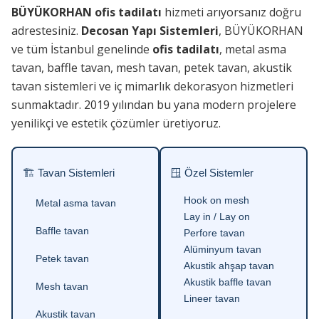
BÜYÜKORHAN ofis tadilatı
hizmeti arıyorsanız doğru
adrestesiniz.
Decosan Yapı Sistemleri
, BÜYÜKORHAN
ve tüm İstanbul genelinde
ofis tadilatı
, metal asma
tavan, baffle tavan, mesh tavan, petek tavan, akustik
tavan sistemleri ve iç mimarlık dekorasyon hizmetleri
sunmaktadır. 2019 yılından bu yana modern projelere
yenilikçi ve estetik çözümler üretiyoruz.
🏗 Tavan Sistemleri
🪟 Özel Sistemler
Hook on mesh
Metal asma tavan
Lay in / Lay on
Baffle tavan
Perfore tavan
Alüminyum tavan
Petek tavan
Akustik ahşap tavan
Akustik baffle tavan
Mesh tavan
Lineer tavan
Akustik tavan