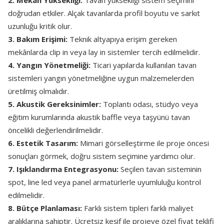
2. Mekân Yüksekliği:
Tavan yüksekliği sistem seçimini
doğrudan etkiler. Alçak tavanlarda profil boyutu ve sarkıt
uzunluğu kritik olur.
3. Bakım Erişimi:
Teknik altyapıya erişim gereken
mekânlarda clip in veya lay in sistemler tercih edilmelidir.
4. Yangın Yönetmeliği:
Ticari yapılarda kullanılan tavan
sistemleri yangın yönetmeliğine uygun malzemelerden
üretilmiş olmalıdır.
5. Akustik Gereksinimler:
Toplantı odası, stüdyo veya
eğitim kurumlarında akustik baffle veya taşyünü tavan
öncelikli değerlendirilmelidir.
6. Estetik Tasarım:
Mimari görselleştirme ile proje öncesi
sonuçları görmek, doğru sistem seçimine yardımcı olur.
7. Işıklandırma Entegrasyonu:
Seçilen tavan sisteminin
spot, line led veya panel armatürlerle uyumluluğu kontrol
edilmelidir.
8. Bütçe Planlaması:
Farklı sistem tipleri farklı maliyet
aralıklarına sahiptir. Ücretsiz keşif ile projeye özel fiyat teklifi