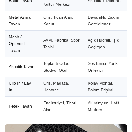
Baffle Tavan
Akustik + Dekoratif
Kültür Merkezi
Metal Asma
Ofis, Ticari Alan,
Dayanıklı, Bakım
Tavan
Konut
Gerektirmez
Mesh /
AVM, Fabrika, Spor
Açık Hücreli, Işık
Opencell
Tesisi
Geçirgen
Tavan
Toplantı Odası,
Ses Emici, Yankı
Akustik Tavan
Stüdyo, Okul
Önleyici
Clip In / Lay
Ofis, Mağaza,
Kolay Montaj,
In
Hastane
Bakım Erişimi
Endüstriyel, Ticari
Alüminyum, Hafif,
Petek Tavan
Alan
Modern