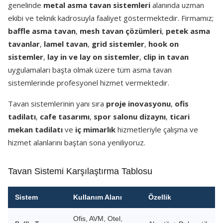
genelinde
metal asma tavan sistemleri
alanında uzman
ekibi ve teknik kadrosuyla faaliyet göstermektedir. Firmamız;
baffle asma tavan
,
mesh tavan çözümleri
,
petek asma
tavanlar
,
lamel tavan
,
grid sistemler
,
hook on
sistemler
,
lay in ve lay on sistemler
,
clip in tavan
uygulamaları başta olmak üzere tüm asma tavan
sistemlerinde profesyonel hizmet vermektedir.
Tavan sistemlerinin yanı sıra
proje inovasyonu
,
ofis
tadilatı
,
cafe tasarımı
,
spor salonu dizaynı
,
ticari
mekan tadilatı
ve
iç mimarlık
hizmetleriyle çalışma ve
hizmet alanlarını baştan sona yeniliyoruz.
Tavan Sistemi Karşılaştırma Tablosu
Sistem
Kullanım Alanı
Özellik
Ofis, AVM, Otel,