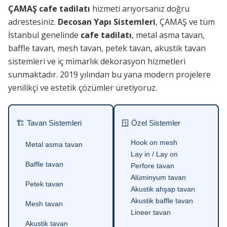
ÇAMAŞ cafe tadilatı
hizmeti arıyorsanız doğru
adrestesiniz.
Decosan Yapı Sistemleri
, ÇAMAŞ ve tüm
İstanbul genelinde
cafe tadilatı
, metal asma tavan,
baffle tavan, mesh tavan, petek tavan, akustik tavan
sistemleri ve iç mimarlık dekorasyon hizmetleri
sunmaktadır. 2019 yılından bu yana modern projelere
yenilikçi ve estetik çözümler üretiyoruz.
🏗 Tavan Sistemleri
🪟 Özel Sistemler
Hook on mesh
Metal asma tavan
Lay in / Lay on
Baffle tavan
Perfore tavan
Alüminyum tavan
Petek tavan
Akustik ahşap tavan
Akustik baffle tavan
Mesh tavan
Lineer tavan
Akustik tavan