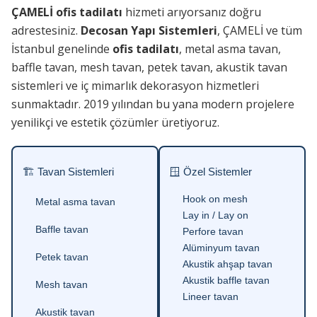
ÇAMELİ ofis tadilatı
hizmeti arıyorsanız doğru
adrestesiniz.
Decosan Yapı Sistemleri
, ÇAMELİ ve tüm
İstanbul genelinde
ofis tadilatı
, metal asma tavan,
baffle tavan, mesh tavan, petek tavan, akustik tavan
sistemleri ve iç mimarlık dekorasyon hizmetleri
sunmaktadır. 2019 yılından bu yana modern projelere
yenilikçi ve estetik çözümler üretiyoruz.
🏗 Tavan Sistemleri
🪟 Özel Sistemler
Hook on mesh
Metal asma tavan
Lay in / Lay on
Baffle tavan
Perfore tavan
Alüminyum tavan
Petek tavan
Akustik ahşap tavan
Akustik baffle tavan
Mesh tavan
Lineer tavan
Akustik tavan