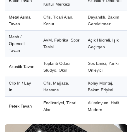
Baffle Tavan
Akustik + Dekoratif
Kültür Merkezi
Metal Asma
Ofis, Ticari Alan,
Dayanıklı, Bakım
Tavan
Konut
Gerektirmez
Mesh /
AVM, Fabrika, Spor
Açık Hücreli, Işık
Opencell
Tesisi
Geçirgen
Tavan
Toplantı Odası,
Ses Emici, Yankı
Akustik Tavan
Stüdyo, Okul
Önleyici
Clip In / Lay
Ofis, Mağaza,
Kolay Montaj,
In
Hastane
Bakım Erişimi
Endüstriyel, Ticari
Alüminyum, Hafif,
Petek Tavan
Alan
Modern