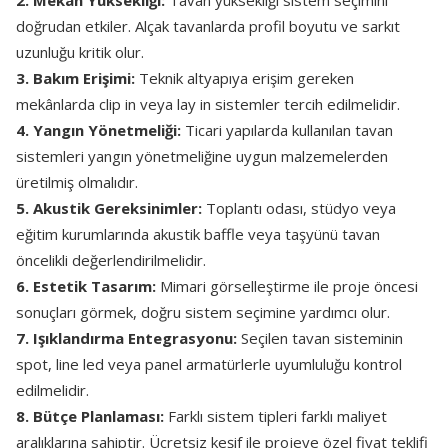
2. Mekân Yüksekliği:
Tavan yüksekliği sistem seçimini
doğrudan etkiler. Alçak tavanlarda profil boyutu ve sarkıt
uzunluğu kritik olur.
3. Bakım Erişimi:
Teknik altyapıya erişim gereken
mekânlarda clip in veya lay in sistemler tercih edilmelidir.
4. Yangın Yönetmeliği:
Ticari yapılarda kullanılan tavan
sistemleri yangın yönetmeliğine uygun malzemelerden
üretilmiş olmalıdır.
5. Akustik Gereksinimler:
Toplantı odası, stüdyo veya
eğitim kurumlarında akustik baffle veya taşyünü tavan
öncelikli değerlendirilmelidir.
6. Estetik Tasarım:
Mimari görselleştirme ile proje öncesi
sonuçları görmek, doğru sistem seçimine yardımcı olur.
7. Işıklandırma Entegrasyonu:
Seçilen tavan sisteminin
spot, line led veya panel armatürlerle uyumluluğu kontrol
edilmelidir.
8. Bütçe Planlaması:
Farklı sistem tipleri farklı maliyet
aralıklarına sahiptir. Ücretsiz keşif ile projeye özel fiyat teklifi