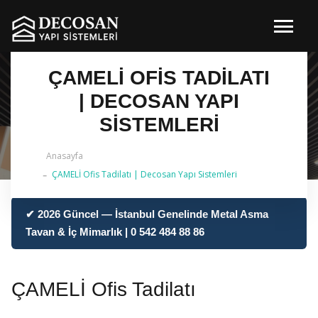
ÇAMELİ OFIS TADILATI
| DECOSAN YAPI
SISTEMLERI
Anasayfa
ÇAMELİ Ofis Tadilatı | Decosan Yapı Sistemleri
✔ 2026 Güncel — İstanbul Genelinde Metal Asma
Tavan & İç Mimarlık | 0 542 484 88 86
ÇAMELİ Ofis Tadilatı