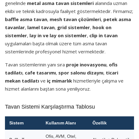
genelinde
metal asma tavan sistemleri
alanında uzman
ekibi ve teknik kadrosuyla faaliyet göstermektedir. Firmamız;
baffle asma tavan
,
mesh tavan çözümleri
,
petek asma
tavanlar
,
lamel tavan
,
grid sistemler
,
hook on
sistemler
,
lay in ve lay on sistemler
,
clip in tavan
uygulamaları başta olmak üzere tüm asma tavan
sistemlerinde profesyonel hizmet vermektedir.
Tavan sistemlerinin yanı sıra
proje inovasyonu
,
ofis
tadilatı
,
cafe tasarımı
,
spor salonu dizaynı
,
ticari
mekan tadilatı
ve
iç mimarlık
hizmetleriyle çalışma ve
hizmet alanlarını baştan sona yeniliyoruz.
Tavan Sistemi Karşılaştırma Tablosu
Sistem
Kullanım Alanı
Özellik
Ofis, AVM, Otel,