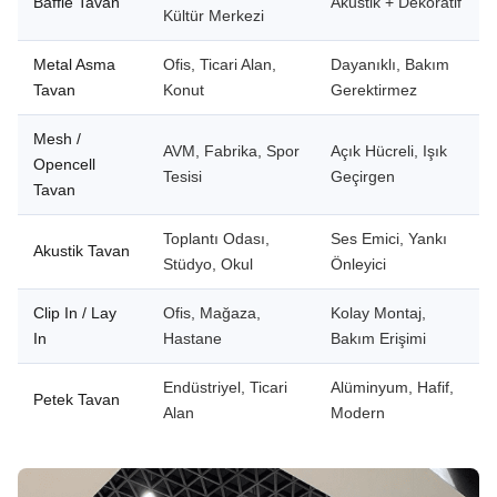
Baffle Tavan
Akustik + Dekoratif
Kültür Merkezi
Metal Asma
Ofis, Ticari Alan,
Dayanıklı, Bakım
Tavan
Konut
Gerektirmez
Mesh /
AVM, Fabrika, Spor
Açık Hücreli, Işık
Opencell
Tesisi
Geçirgen
Tavan
Toplantı Odası,
Ses Emici, Yankı
Akustik Tavan
Stüdyo, Okul
Önleyici
Clip In / Lay
Ofis, Mağaza,
Kolay Montaj,
In
Hastane
Bakım Erişimi
Endüstriyel, Ticari
Alüminyum, Hafif,
Petek Tavan
Alan
Modern