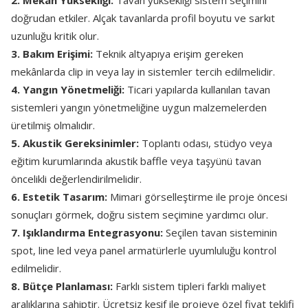
2. Mekân Yüksekliği:
Tavan yüksekliği sistem seçimini
doğrudan etkiler. Alçak tavanlarda profil boyutu ve sarkıt
uzunluğu kritik olur.
3. Bakım Erişimi:
Teknik altyapıya erişim gereken
mekânlarda clip in veya lay in sistemler tercih edilmelidir.
4. Yangın Yönetmeliği:
Ticari yapılarda kullanılan tavan
sistemleri yangın yönetmeliğine uygun malzemelerden
üretilmiş olmalıdır.
5. Akustik Gereksinimler:
Toplantı odası, stüdyo veya
eğitim kurumlarında akustik baffle veya taşyünü tavan
öncelikli değerlendirilmelidir.
6. Estetik Tasarım:
Mimari görselleştirme ile proje öncesi
sonuçları görmek, doğru sistem seçimine yardımcı olur.
7. Işıklandırma Entegrasyonu:
Seçilen tavan sisteminin
spot, line led veya panel armatürlerle uyumluluğu kontrol
edilmelidir.
8. Bütçe Planlaması:
Farklı sistem tipleri farklı maliyet
aralıklarına sahiptir. Ücretsiz keşif ile projeye özel fiyat teklifi