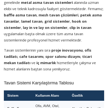
genelinde
metal asma tavan sistemleri
alanında uzman
ekibi ve teknik kadrosuyla faaliyet göstermektedir. Firmamız;
baffle asma tavan
,
mesh tavan çözümleri
,
petek asma
tavanlar
,
lamel tavan
,
grid sistemler
,
hook on
sistemler
,
lay in ve lay on sistemler
,
clip in tavan
uygulamaları başta olmak üzere tüm asma tavan
sistemlerinde profesyonel hizmet vermektedir.
Tavan sistemlerinin yanı sıra
proje inovasyonu
,
ofis
tadilatı
,
cafe tasarımı
,
spor salonu dizaynı
,
ticari
mekan tadilatı
ve
iç mimarlık
hizmetleriyle çalışma ve
hizmet alanlarını baştan sona yeniliyoruz.
Tavan Sistemi Karşılaştırma Tablosu
Sistem
Kullanım Alanı
Özellik
Ofis, AVM, Otel,