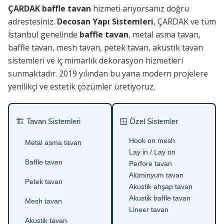
ÇARDAK baffle tavan
hizmeti arıyorsanız doğru
adrestesiniz.
Decosan Yapı Sistemleri
, ÇARDAK ve tüm
İstanbul genelinde
baffle tavan
, metal asma tavan,
baffle tavan, mesh tavan, petek tavan, akustik tavan
sistemleri ve iç mimarlık dekorasyon hizmetleri
sunmaktadır. 2019 yılından bu yana modern projelere
yenilikçi ve estetik çözümler üretiyoruz.
🏗 Tavan Sistemleri
🪟 Özel Sistemler
Hook on mesh
Metal asma tavan
Lay in / Lay on
Baffle tavan
Perfore tavan
Alüminyum tavan
Petek tavan
Akustik ahşap tavan
Akustik baffle tavan
Mesh tavan
Lineer tavan
Akustik tavan