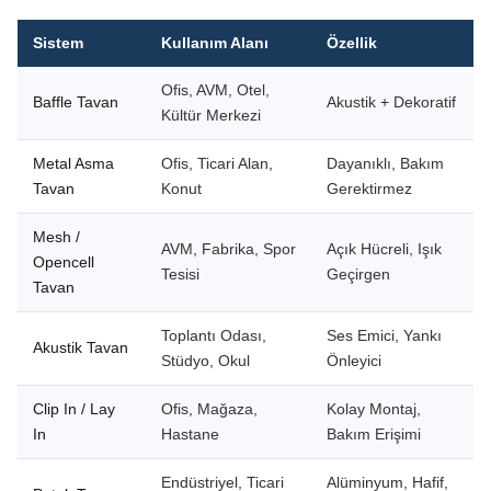
Sistem
Kullanım Alanı
Özellik
Ofis, AVM, Otel,
Baffle Tavan
Akustik + Dekoratif
Kültür Merkezi
Metal Asma
Ofis, Ticari Alan,
Dayanıklı, Bakım
Tavan
Konut
Gerektirmez
Mesh /
AVM, Fabrika, Spor
Açık Hücreli, Işık
Opencell
Tesisi
Geçirgen
Tavan
Toplantı Odası,
Ses Emici, Yankı
Akustik Tavan
Stüdyo, Okul
Önleyici
Clip In / Lay
Ofis, Mağaza,
Kolay Montaj,
In
Hastane
Bakım Erişimi
Endüstriyel, Ticari
Alüminyum, Hafif,