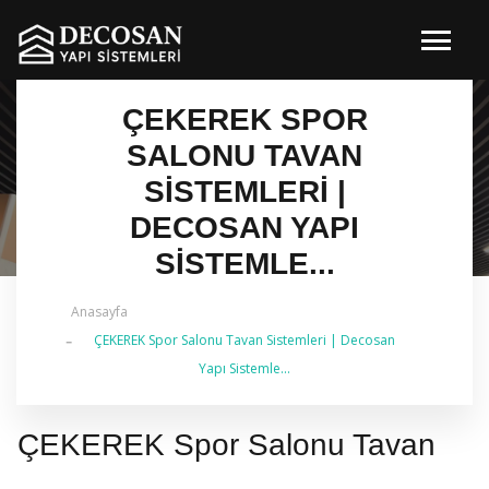
ÇEKEREK SPOR
SALONU TAVAN
SISTEMLERI |
DECOSAN YAPI
SISTEMLE...
Anasayfa
✔ 2026 Güncel — İstanbul Genelinde Metal Asma
ÇEKEREK Spor Salonu Tavan Sistemleri | Decosan
Tavan & İç Mimarlık | 0 542 484 88 86
Yapı Sistemle...
ÇEKEREK Spor Salonu Tavan