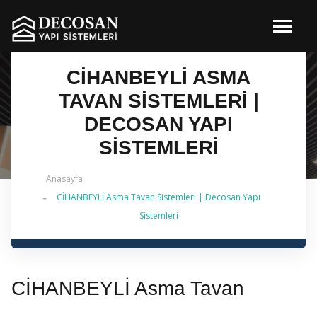
CİHANBEYLİ ASMA
TAVAN SISTEMLERI |
DECOSAN YAPI
SISTEMLERI
Anasayfa
CİHANBEYLİ Asma Tavan Sistemleri | Decosan Yapı
✔ 2026 Güncel — İstanbul Genelinde Metal Asma
Sistemleri
Tavan & İç Mimarlık | 0 542 484 88 86
CİHANBEYLİ Asma Tavan