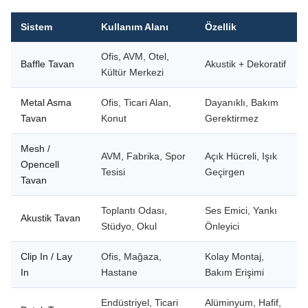
Sistem
Kullanım Alanı
Özellik
Ofis, AVM, Otel,
Baffle Tavan
Akustik + Dekoratif
Kültür Merkezi
Metal Asma
Ofis, Ticari Alan,
Dayanıklı, Bakım
Tavan
Konut
Gerektirmez
Mesh /
AVM, Fabrika, Spor
Açık Hücreli, Işık
Opencell
Tesisi
Geçirgen
Tavan
Toplantı Odası,
Ses Emici, Yankı
Akustik Tavan
Stüdyo, Okul
Önleyici
Clip In / Lay
Ofis, Mağaza,
Kolay Montaj,
In
Hastane
Bakım Erişimi
Endüstriyel, Ticari
Alüminyum, Hafif,