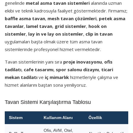
genelinde
metal asma tavan sistemleri
alanında uzman
ekibi ve teknik kadrosuyla faaliyet göstermektedir. Firmamız;
baffle asma tavan
,
mesh tavan çözümleri
,
petek asma
tavanlar
,
lamel tavan
,
grid sistemler
,
hook on
sistemler
,
lay in ve lay on sistemler
,
clip in tavan
uygulamaları başta olmak üzere tüm asma tavan
sistemlerinde profesyonel hizmet vermektedir.
Tavan sistemlerinin yanı sıra
proje inovasyonu
,
ofis
tadilatı
,
cafe tasarımı
,
spor salonu dizaynı
,
ticari
mekan tadilatı
ve
iç mimarlık
hizmetleriyle çalışma ve
hizmet alanlarını baştan sona yeniliyoruz.
Tavan Sistemi Karşılaştırma Tablosu
Sistem
Kullanım Alanı
Özellik
Ofis, AVM, Otel,