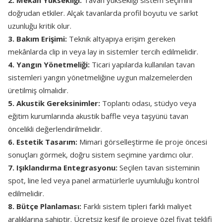
2. Mekân Yüksekliği:
Tavan yüksekliği sistem seçimini
doğrudan etkiler. Alçak tavanlarda profil boyutu ve sarkıt
uzunluğu kritik olur.
3. Bakım Erişimi:
Teknik altyapıya erişim gereken
mekânlarda clip in veya lay in sistemler tercih edilmelidir.
4. Yangın Yönetmeliği:
Ticari yapılarda kullanılan tavan
sistemleri yangın yönetmeliğine uygun malzemelerden
üretilmiş olmalıdır.
5. Akustik Gereksinimler:
Toplantı odası, stüdyo veya
eğitim kurumlarında akustik baffle veya taşyünü tavan
öncelikli değerlendirilmelidir.
6. Estetik Tasarım:
Mimari görselleştirme ile proje öncesi
sonuçları görmek, doğru sistem seçimine yardımcı olur.
7. Işıklandırma Entegrasyonu:
Seçilen tavan sisteminin
spot, line led veya panel armatürlerle uyumluluğu kontrol
edilmelidir.
8. Bütçe Planlaması:
Farklı sistem tipleri farklı maliyet
aralıklarına sahiptir. Ücretsiz keşif ile projeye özel fiyat teklifi