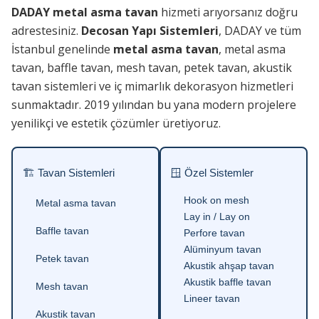
DADAY metal asma tavan
hizmeti arıyorsanız doğru
adrestesiniz.
Decosan Yapı Sistemleri
, DADAY ve tüm
İstanbul genelinde
metal asma tavan
, metal asma
tavan, baffle tavan, mesh tavan, petek tavan, akustik
tavan sistemleri ve iç mimarlık dekorasyon hizmetleri
sunmaktadır. 2019 yılından bu yana modern projelere
yenilikçi ve estetik çözümler üretiyoruz.
🏗 Tavan Sistemleri
🪟 Özel Sistemler
Hook on mesh
Metal asma tavan
Lay in / Lay on
Baffle tavan
Perfore tavan
Alüminyum tavan
Petek tavan
Akustik ahşap tavan
Akustik baffle tavan
Mesh tavan
Lineer tavan
Akustik tavan