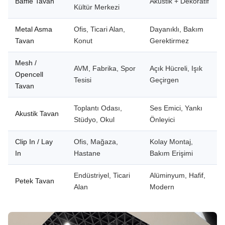
Baffle Tavan
Akustik + Dekoratif
Kültür Merkezi
Metal Asma
Ofis, Ticari Alan,
Dayanıklı, Bakım
Tavan
Konut
Gerektirmez
Mesh /
AVM, Fabrika, Spor
Açık Hücreli, Işık
Opencell
Tesisi
Geçirgen
Tavan
Toplantı Odası,
Ses Emici, Yankı
Akustik Tavan
Stüdyo, Okul
Önleyici
Clip In / Lay
Ofis, Mağaza,
Kolay Montaj,
In
Hastane
Bakım Erişimi
Endüstriyel, Ticari
Alüminyum, Hafif,
Petek Tavan
Alan
Modern