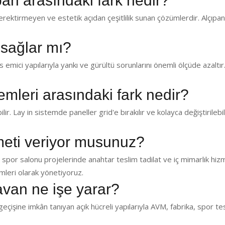
pan arasındaki fark nedir?
ektirmeyen ve estetik açıdan çeşitlilik sunan çözümlerdir. Alçıp
 sağlar mı?
emici yapılarıyla yankı ve gürültü sorunlarını önemli ölçüde azaltır.
temleri arasındaki fark nedir?
lir. Lay in sistemde paneller grid'e bırakılır ve kolayca değiştirilebil
zmeti veriyor musunuz?
 spor salonu projelerinde anahtar teslim tadilat ve iç mimarlık hiz
leri olarak yönetiyoruz.
avan ne işe yarar?
eçişine imkân tanıyan açık hücreli yapılarıyla AVM, fabrika, spor te