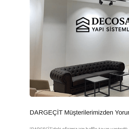
DARGEÇİT Müşterilerimizden Yoru
“DARGEÇİT'deki ofisimiz için baffle tavan yaptırdık,