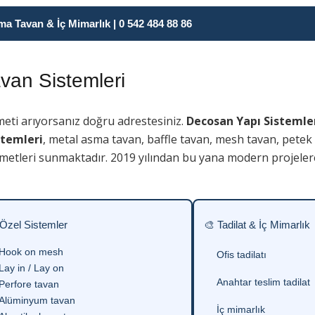
 Tavan & İç Mimarlık | 0 542 484 88 86
an Sistemleri
eti arıyorsanız doğru adrestesiniz.
Decosan Yapı Sistemle
stemleri
, metal asma tavan, baffle tavan, mesh tavan, petek
metleri sunmaktadır. 2019 yılından bu yana modern projelere
 Özel Sistemler
🎨 Tadilat & İç Mimarlık
Hook on mesh
Ofis tadilatı
Lay in / Lay on
Anahtar teslim tadilat
Perfore tavan
Alüminyum tavan
İç mimarlık