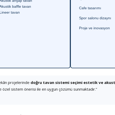
Akustik ahşap tavan
Akustik baffle tavan
Cafe tasarımı
Lineer tavan
Spor salonu dizaynı
Proje ve inovasyon
ekân projelerinde
doğru tavan sistemi seçimi estetik ve akus
e özel sistem önerisi ile en uygun çözümü sunmaktadır.”