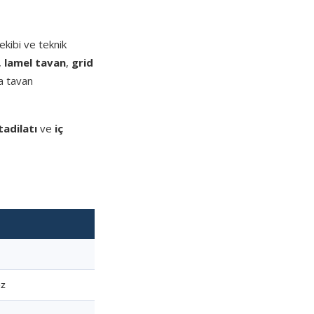
kibi ve teknik
,
lamel tavan
,
grid
a tavan
tadilatı
ve
iç
ez