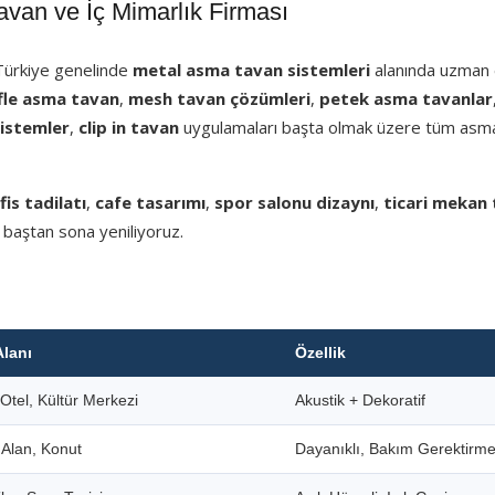
an ve İç Mimarlık Firması
 Türkiye genelinde
metal asma tavan sistemleri
alanında uzman e
fle asma tavan
,
mesh tavan çözümleri
,
petek asma tavanlar
sistemler
,
clip in tavan
uygulamaları başta olmak üzere tüm asm
fis tadilatı
,
cafe tasarımı
,
spor salonu dizaynı
,
ticari mekan 
 baştan sona yeniliyoruz.
Alanı
Özellik
Otel, Kültür Merkezi
Akustik + Dekoratif
i Alan, Konut
Dayanıklı, Bakım Gerektirm