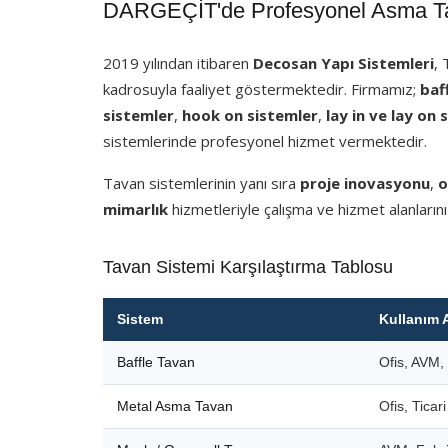
DARGEÇİT'de Profesyonel Asma Tav
2019 yılından itibaren
Decosan Yapı Sistemleri
,
kadrosuyla faaliyet göstermektedir. Firmamız;
baf
sistemler
,
hook on sistemler
,
lay in ve lay on 
sistemlerinde profesyonel hizmet vermektedir.
Tavan sistemlerinin yanı sıra
proje inovasyonu
,
o
mimarlık
hizmetleriyle çalışma ve hizmet alanlarını
Tavan Sistemi Karşılaştırma Tablosu
Sistem
Kullanım 
Baffle Tavan
Ofis, AVM, 
Metal Asma Tavan
Ofis, Ticar