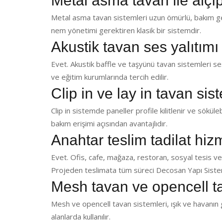
Metal asma tavan ile alçı
Metal asma tavan sistemleri uzun ömürlü, bakım ger
nem yönetimi gerektiren klasik bir sistemdir.
Akustik tavan ses yalıtımı
Evet. Akustik baffle ve taşyünü tavan sistemleri ses 
ve eğitim kurumlarında tercih edilir.
Clip in ve lay in tavan sis
Clip in sistemde paneller profile kilitlenir ve sökülebi
bakım erişimi açısından avantajlıdır.
Anahtar teslim tadilat hi
Evet. Ofis, cafe, mağaza, restoran, sosyal tesis ve
Projeden teslimata tüm süreci Decosan Yapı Sistem
Mesh tavan ve opencell t
Mesh ve opencell tavan sistemleri, ışık ve havanın g
alanlarda kullanılır.