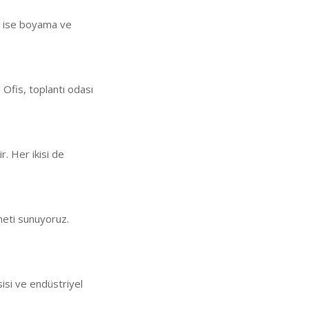
an ise boyama ve
 Ofis, toplantı odası
ir. Her ikisi de
meti sunuyoruz.
sisi ve endüstriyel