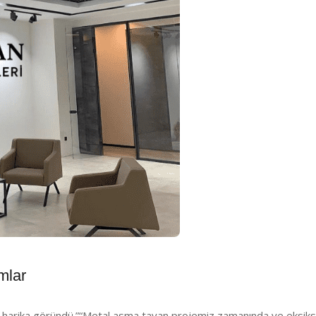
mlar
 harika göründü.”
“Metal asma tavan projemiz zamanında ve eksiksiz