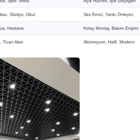
ka, Spor Tesisi
Açık Hücreli, Işık Geçirgen
dası, Stüdyo, Okul
Ses Emici, Yankı Önleyici
aza, Hastane
Kolay Montaj, Bakım Erişimi
, Ticari Alan
Alüminyum, Hafif, Modern