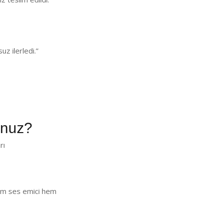
z ilerledi.”
unuz?
rı
 Hem ses emici hem