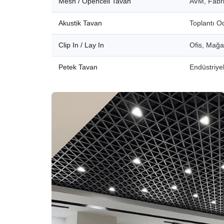
Mesh / Opencell Tavan
AVM, Fabri
Akustik Tavan
Toplantı O
Clip In / Lay In
Ofis, Mağ
Petek Tavan
Endüstriyel