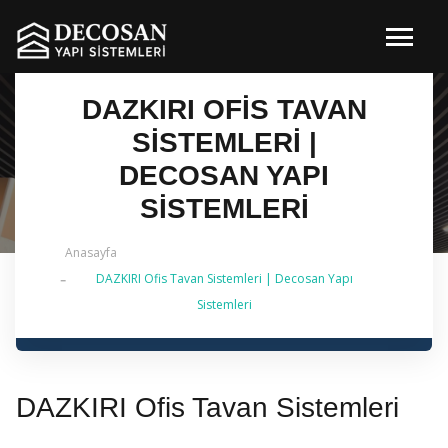
DAZKIRI OFIS TAVAN
SISTEMLERI |
DECOSAN YAPI
SISTEMLERI
Anasayfa
DAZKIRI Ofis Tavan Sistemleri | Decosan Yapı
✔ 2026 Güncel — İstanbul Genelinde Metal Asma
Sistemleri
Tavan & İç Mimarlık | 0 542 484 88 86
DAZKIRI Ofis Tavan Sistemleri