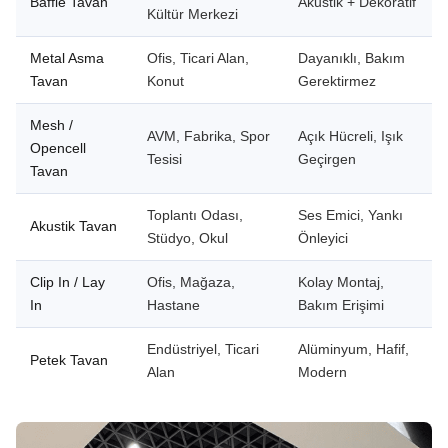
Baffle Tavan
Akustik + Dekoratif
Kültür Merkezi
Metal Asma
Ofis, Ticari Alan,
Dayanıklı, Bakım
Tavan
Konut
Gerektirmez
Mesh /
AVM, Fabrika, Spor
Açık Hücreli, Işık
Opencell
Tesisi
Geçirgen
Tavan
Toplantı Odası,
Ses Emici, Yankı
Akustik Tavan
Stüdyo, Okul
Önleyici
Clip In / Lay
Ofis, Mağaza,
Kolay Montaj,
In
Hastane
Bakım Erişimi
Endüstriyel, Ticari
Alüminyum, Hafif,
Petek Tavan
Alan
Modern