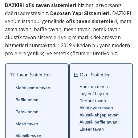
DAZKIRI ofis tavan sistemleri
hizmeti arıyorsanız
doğru adrestesiniz.
Decosan Yapı Sistemleri
, DAZKIRI
ve tüm İstanbul genelinde
ofis tavan sistemleri
, metal
asma tavan, baffle tavan, mesh tavan, petek tavan,
akustik tavan sistemleri ve iç mimarlık dekorasyon
hizmetleri sunmaktadır. 2019 yılından bu yana modern
projelere yenilikçi ve estetik çözümler üretiyoruz.
🏗 Tavan Sistemleri
🪟 Özel Sistemler
Hook on mesh
Metal asma tavan
Lay in / Lay on
Baffle tavan
Perfore tavan
Alüminyum tavan
Petek tavan
Akustik ahşap tavan
Akustik baffle tavan
Mesh tavan
Lineer tavan
Akustik tavan