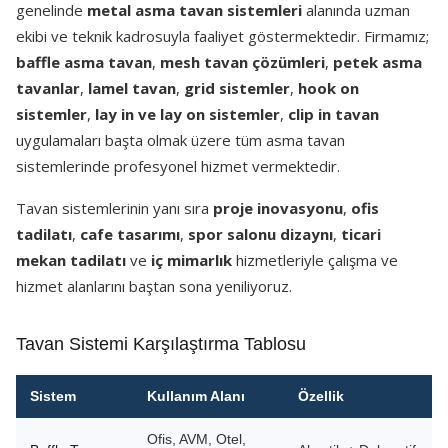
genelinde
metal asma tavan sistemleri
alanında uzman
ekibi ve teknik kadrosuyla faaliyet göstermektedir. Firmamız;
baffle asma tavan
,
mesh tavan çözümleri
,
petek asma
tavanlar
,
lamel tavan
,
grid sistemler
,
hook on
sistemler
,
lay in ve lay on sistemler
,
clip in tavan
uygulamaları başta olmak üzere tüm asma tavan
sistemlerinde profesyonel hizmet vermektedir.
Tavan sistemlerinin yanı sıra
proje inovasyonu
,
ofis
tadilatı
,
cafe tasarımı
,
spor salonu dizaynı
,
ticari
mekan tadilatı
ve
iç mimarlık
hizmetleriyle çalışma ve
hizmet alanlarını baştan sona yeniliyoruz.
Tavan Sistemi Karşılaştırma Tablosu
Sistem
Kullanım Alanı
Özellik
Ofis, AVM, Otel,