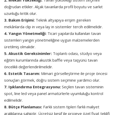
2. Mekân Yüksekliği:
Tavan yüksekliği sistem seçimini
doğrudan etkiler. Alçak tavanlarda profil boyutu ve sarkıt
uzunluğu kritik olur.
3. Bakım Erişimi:
Teknik altyapıya erişim gereken
mekânlarda clip in veya lay in sistemler tercih edilmelidir.
4. Yangın Yönetmeliği:
Ticari yapılarda kullanılan tavan
sistemleri yangın yönetmeliğine uygun malzemelerden
üretilmiş olmalıdır.
5. Akustik Gereksinimler:
Toplantı odası, stüdyo veya
eğitim kurumlarında akustik baffle veya taşyünü tavan
öncelikli değerlendirilmelidir.
6. Estetik Tasarım:
Mimari görselleştirme ile proje öncesi
sonuçları görmek, doğru sistem seçimine yardımcı olur.
7. Işıklandırma Entegrasyonu:
Seçilen tavan sisteminin
spot, line led veya panel armatürlerle uyumluluğu kontrol
edilmelidir.
8. Bütçe Planlaması:
Farklı sistem tipleri farklı maliyet
aralıklarına sahiptir. Ücretsiz keşif ile projeye özel fiyat teklifi