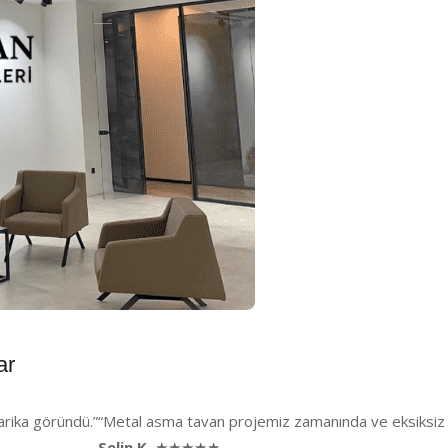
ar
harika göründü.”
“Metal asma tavan projemiz zamanında ve eksiksiz t
Selin K.
★★★★★