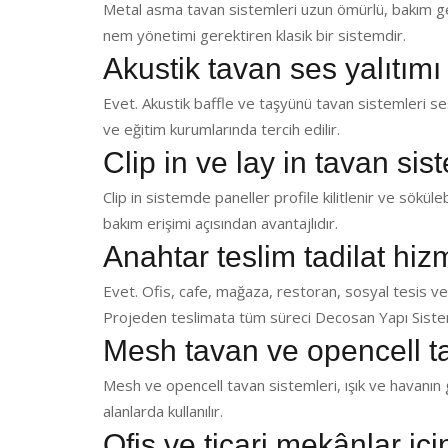
Metal asma tavan sistemleri uzun ömürlü, bakım ger
nem yönetimi gerektiren klasik bir sistemdir.
Akustik tavan ses yalıtımı
Evet. Akustik baffle ve taşyünü tavan sistemleri ses 
ve eğitim kurumlarında tercih edilir.
Clip in ve lay in tavan sis
Clip in sistemde paneller profile kilitlenir ve sökülebi
bakım erişimi açısından avantajlıdır.
Anahtar teslim tadilat hi
Evet. Ofis, cafe, mağaza, restoran, sosyal tesis ve
Projeden teslimata tüm süreci Decosan Yapı Sistem
Mesh tavan ve opencell t
Mesh ve opencell tavan sistemleri, ışık ve havanın g
alanlarda kullanılır.
Ofis ve ticari mekânlar iç