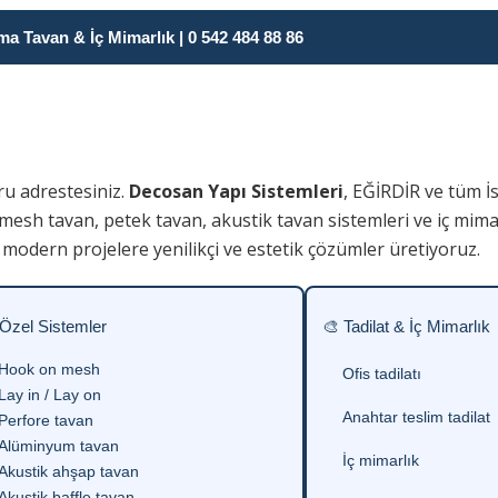
 Tavan & İç Mimarlık | 0 542 484 88 86
ru adrestesiniz.
Decosan Yapı Sistemleri
, EĞİRDİR ve tüm İ
 mesh tavan, petek tavan, akustik tavan sistemleri ve iç mim
modern projelere yenilikçi ve estetik çözümler üretiyoruz.
 Özel Sistemler
🎨 Tadilat & İç Mimarlık
Hook on mesh
Ofis tadilatı
Lay in / Lay on
Anahtar teslim tadilat
Perfore tavan
Alüminyum tavan
İç mimarlık
Akustik ahşap tavan
Akustik baffle tavan