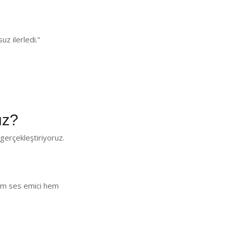
z ilerledi.”
uz?
gerçekleştiriyoruz.
 Hem ses emici hem