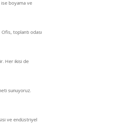
an ise boyama ve
 Ofis, toplantı odası
ir. Her ikisi de
meti sunuyoruz.
sisi ve endüstriyel