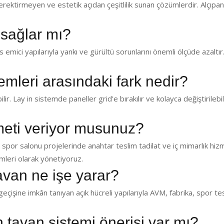
ektirmeyen ve estetik açıdan çeşitlilik sunan çözümlerdir. Alçıp
 sağlar mı?
emici yapılarıyla yankı ve gürültü sorunlarını önemli ölçüde azaltır.
temleri arasındaki fark nedir?
lir. Lay in sistemde paneller grid'e bırakılır ve kolayca değiştirilebil
zmeti veriyor musunuz?
 spor salonu projelerinde anahtar teslim tadilat ve iç mimarlık hiz
leri olarak yönetiyoruz.
avan ne işe yarar?
eçişine imkân tanıyan açık hücreli yapılarıyla AVM, fabrika, spor te
in tavan sistemi önerisi var mı?