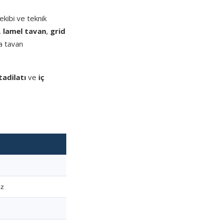
kibi ve teknik
,
lamel tavan
,
grid
a tavan
tadilatı
ve
iç
ez