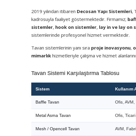
2019 yılından itibaren
Decosan Yapı Sistemleri
,
kadrosuyla faaliyet göstermektedir. Firmamız;
baf
sistemler
,
hook on sistemler
,
lay in ve lay on 
sistemlerinde profesyonel hizmet vermektedir.
Tavan sistemlerinin yanı sıra
proje inovasyonu
,
o
mimarlık
hizmetleriyle çalışma ve hizmet alanlarını
Tavan Sistemi Karşılaştırma Tablosu
Sistem
Kullanım 
Baffle Tavan
Ofis, AVM, 
Metal Asma Tavan
Ofis, Ticar
Mesh / Opencell Tavan
AVM, Fabri