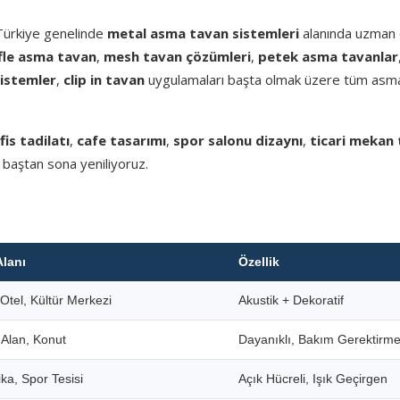
 Türkiye genelinde
metal asma tavan sistemleri
alanında uzman e
fle asma tavan
,
mesh tavan çözümleri
,
petek asma tavanlar
sistemler
,
clip in tavan
uygulamaları başta olmak üzere tüm asm
fis tadilatı
,
cafe tasarımı
,
spor salonu dizaynı
,
ticari mekan 
 baştan sona yeniliyoruz.
Alanı
Özellik
Otel, Kültür Merkezi
Akustik + Dekoratif
i Alan, Konut
Dayanıklı, Bakım Gerektirm
ka, Spor Tesisi
Açık Hücreli, Işık Geçirgen