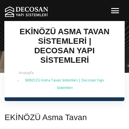
EKİNÖZÜ ASMA TAVAN
SISTEMLERI |
DECOSAN YAPI
SISTEMLERI
Anasayfa
EKİNÖZÜ Asma Tavan Sistemleri | Decosan Yapı
✔ 2026 Güncel — İstanbul Genelinde Metal Asma
Sistemleri
Tavan & İç Mimarlık | 0 542 484 88 86
EKİNÖZÜ Asma Tavan