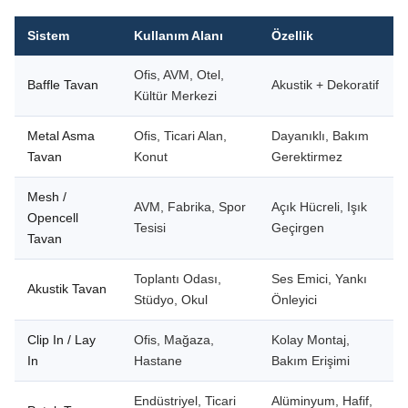
Sistem
Kullanım Alanı
Özellik
Ofis, AVM, Otel,
Baffle Tavan
Akustik + Dekoratif
Kültür Merkezi
Metal Asma
Ofis, Ticari Alan,
Dayanıklı, Bakım
Tavan
Konut
Gerektirmez
Mesh /
AVM, Fabrika, Spor
Açık Hücreli, Işık
Opencell
Tesisi
Geçirgen
Tavan
Toplantı Odası,
Ses Emici, Yankı
Akustik Tavan
Stüdyo, Okul
Önleyici
Clip In / Lay
Ofis, Mağaza,
Kolay Montaj,
In
Hastane
Bakım Erişimi
Endüstriyel, Ticari
Alüminyum, Hafif,