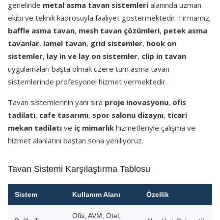
genelinde
metal asma tavan sistemleri
alanında uzman
ekibi ve teknik kadrosuyla faaliyet göstermektedir. Firmamız;
baffle asma tavan
,
mesh tavan çözümleri
,
petek asma
tavanlar
,
lamel tavan
,
grid sistemler
,
hook on
sistemler
,
lay in ve lay on sistemler
,
clip in tavan
uygulamaları başta olmak üzere tüm asma tavan
sistemlerinde profesyonel hizmet vermektedir.
Tavan sistemlerinin yanı sıra
proje inovasyonu
,
ofis
tadilatı
,
cafe tasarımı
,
spor salonu dizaynı
,
ticari
mekan tadilatı
ve
iç mimarlık
hizmetleriyle çalışma ve
hizmet alanlarını baştan sona yeniliyoruz.
Tavan Sistemi Karşılaştırma Tablosu
Sistem
Kullanım Alanı
Özellik
Ofis, AVM, Otel,