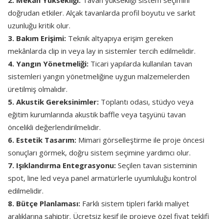
2. Mekân Yüksekliği:
Tavan yüksekliği sistem seçimini
doğrudan etkiler. Alçak tavanlarda profil boyutu ve sarkıt
uzunluğu kritik olur.
3. Bakım Erişimi:
Teknik altyapıya erişim gereken
mekânlarda clip in veya lay in sistemler tercih edilmelidir.
4. Yangın Yönetmeliği:
Ticari yapılarda kullanılan tavan
sistemleri yangın yönetmeliğine uygun malzemelerden
üretilmiş olmalıdır.
5. Akustik Gereksinimler:
Toplantı odası, stüdyo veya
eğitim kurumlarında akustik baffle veya taşyünü tavan
öncelikli değerlendirilmelidir.
6. Estetik Tasarım:
Mimari görselleştirme ile proje öncesi
sonuçları görmek, doğru sistem seçimine yardımcı olur.
7. Işıklandırma Entegrasyonu:
Seçilen tavan sisteminin
spot, line led veya panel armatürlerle uyumluluğu kontrol
edilmelidir.
8. Bütçe Planlaması:
Farklı sistem tipleri farklı maliyet
aralıklarına sahiptir. Ücretsiz keşif ile projeye özel fiyat teklifi