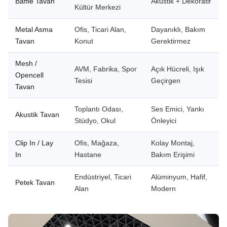
Baffle Tavan
Akustik + Dekoratif
Kültür Merkezi
Metal Asma
Ofis, Ticari Alan,
Dayanıklı, Bakım
Tavan
Konut
Gerektirmez
Mesh /
AVM, Fabrika, Spor
Açık Hücreli, Işık
Opencell
Tesisi
Geçirgen
Tavan
Toplantı Odası,
Ses Emici, Yankı
Akustik Tavan
Stüdyo, Okul
Önleyici
Clip In / Lay
Ofis, Mağaza,
Kolay Montaj,
In
Hastane
Bakım Erişimi
Endüstriyel, Ticari
Alüminyum, Hafif,
Petek Tavan
Alan
Modern