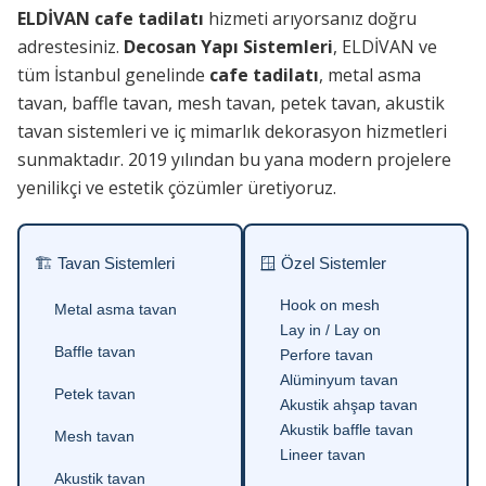
ELDİVAN cafe tadilatı
hizmeti arıyorsanız doğru
adrestesiniz.
Decosan Yapı Sistemleri
, ELDİVAN ve
tüm İstanbul genelinde
cafe tadilatı
, metal asma
tavan, baffle tavan, mesh tavan, petek tavan, akustik
tavan sistemleri ve iç mimarlık dekorasyon hizmetleri
sunmaktadır. 2019 yılından bu yana modern projelere
yenilikçi ve estetik çözümler üretiyoruz.
🏗 Tavan Sistemleri
🪟 Özel Sistemler
Hook on mesh
Metal asma tavan
Lay in / Lay on
Baffle tavan
Perfore tavan
Alüminyum tavan
Petek tavan
Akustik ahşap tavan
Akustik baffle tavan
Mesh tavan
Lineer tavan
Akustik tavan