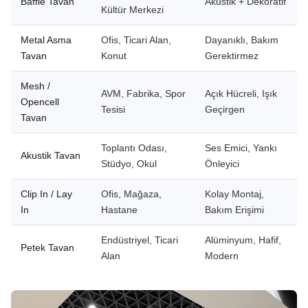
Baffle Tavan
Akustik + Dekoratif
Kültür Merkezi
Metal Asma
Ofis, Ticari Alan,
Dayanıklı, Bakım
Tavan
Konut
Gerektirmez
Mesh /
AVM, Fabrika, Spor
Açık Hücreli, Işık
Opencell
Tesisi
Geçirgen
Tavan
Toplantı Odası,
Ses Emici, Yankı
Akustik Tavan
Stüdyo, Okul
Önleyici
Clip In / Lay
Ofis, Mağaza,
Kolay Montaj,
In
Hastane
Bakım Erişimi
Endüstriyel, Ticari
Alüminyum, Hafif,
Petek Tavan
Alan
Modern