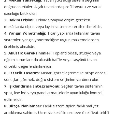
2. Mekân Yüksekliği:
Tavan yüksekliği sistem seçimini
doğrudan etkiler. Alçak tavanlarda profil boyutu ve sarkıt
uzunluğu kritik olur.
3. Bakım Erişimi:
Teknik altyapıya erişim gereken
mekânlarda clip in veya lay in sistemler tercih edilmelidir.
4. Yangın Yönetmeliği:
Ticari yapılarda kullanılan tavan
sistemleri yangın yönetmeliğine uygun malzemelerden
üretilmiş olmalıdır.
5. Akustik Gereksinimler:
Toplantı odası, stüdyo veya
eğitim kurumlarında akustik baffle veya taşyünü tavan
öncelikli değerlendirilmelidir.
6. Estetik Tasarım:
Mimari görselleştirme ile proje öncesi
sonuçları görmek, doğru sistem seçimine yardımcı olur.
7. Işıklandırma Entegrasyonu:
Seçilen tavan sisteminin
spot, line led veya panel armatürlerle uyumluluğu kontrol
edilmelidir.
8. Bütçe Planlaması:
Farklı sistem tipleri farklı maliyet
aralıklarına sahiptir. Ücretsiz keşif ile projeye özel fiyat teklifi