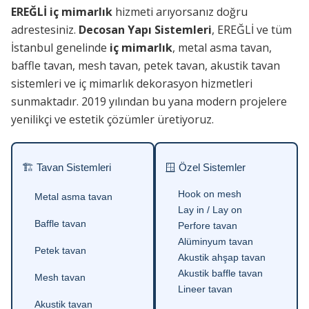
EREĞLİ iç mimarlık
hizmeti arıyorsanız doğru
adrestesiniz.
Decosan Yapı Sistemleri
, EREĞLİ ve tüm
İstanbul genelinde
iç mimarlık
, metal asma tavan,
baffle tavan, mesh tavan, petek tavan, akustik tavan
sistemleri ve iç mimarlık dekorasyon hizmetleri
sunmaktadır. 2019 yılından bu yana modern projelere
yenilikçi ve estetik çözümler üretiyoruz.
🏗 Tavan Sistemleri
🪟 Özel Sistemler
Hook on mesh
Metal asma tavan
Lay in / Lay on
Baffle tavan
Perfore tavan
Alüminyum tavan
Petek tavan
Akustik ahşap tavan
Akustik baffle tavan
Mesh tavan
Lineer tavan
Akustik tavan