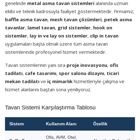
genelinde
metal asma tavan sistemleri
alanında uzman
ekibi ve teknik kadrosuyla faaliyet göstermektedir. Firmamız;
baffle asma tavan
,
mesh tavan çözümleri
,
petek asma
tavanlar
,
lamel tavan
,
grid sistemler
,
hook on
sistemler
,
lay in ve lay on sistemler
,
clip in tavan
uygulamaları başta olmak üzere tüm asma tavan
sistemlerinde profesyonel hizmet vermektedir.
Tavan sistemlerinin yanı sıra
proje inovasyonu
,
ofis
tadilatı
,
cafe tasarımı
,
spor salonu dizaynı
,
ticari
mekan tadilatı
ve
iç mimarlık
hizmetleriyle çalışma ve
hizmet alanlarını baştan sona yeniliyoruz.
Tavan Sistemi Karşılaştırma Tablosu
Sistem
Kullanım Alanı
Özellik
Ofis, AVM, Otel,