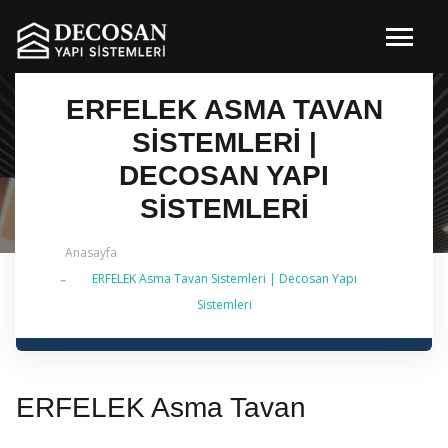
ERFELEK ASMA TAVAN
SISTEMLERI |
DECOSAN YAPI
SISTEMLERI
Anasayfa
ERFELEK Asma Tavan Sistemleri | Decosan Yapı
✔ 2026 Güncel — İstanbul Genelinde Metal Asma
Sistemleri
Tavan & İç Mimarlık | 0 542 484 88 86
ERFELEK Asma Tavan