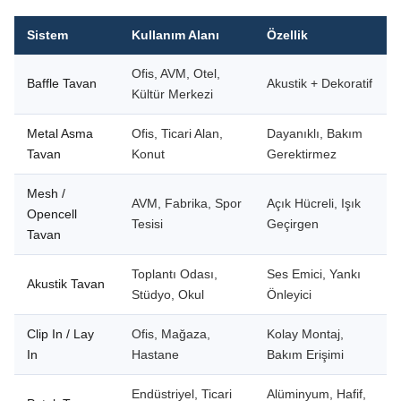
Sistem
Kullanım Alanı
Özellik
Ofis, AVM, Otel,
Baffle Tavan
Akustik + Dekoratif
Kültür Merkezi
Metal Asma
Ofis, Ticari Alan,
Dayanıklı, Bakım
Tavan
Konut
Gerektirmez
Mesh /
AVM, Fabrika, Spor
Açık Hücreli, Işık
Opencell
Tesisi
Geçirgen
Tavan
Toplantı Odası,
Ses Emici, Yankı
Akustik Tavan
Stüdyo, Okul
Önleyici
Clip In / Lay
Ofis, Mağaza,
Kolay Montaj,
In
Hastane
Bakım Erişimi
Endüstriyel, Ticari
Alüminyum, Hafif,