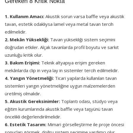
Gereken 8 Kritik Nokta
1. Kullanım Amacı:
Akustik sorun varsa baffle veya akustik
tavan, estetik odaklıysa lamel veya metal tavan tercih
edilmelidir.
2. Mekân Yüksekliği:
Tavan yüksekliği sistem seçimini
doğrudan etkiler. Alçak tavanlarda profil boyutu ve sarkıt
uzunluğu kritik olur.
3. Bakım Erişimi:
Teknik altyapıya erişim gereken
mekânlarda clip in veya lay in sistemler tercih edilmelidir.
4. Yangın Yönetmeliği:
Ticari yapılarda kullanılan tavan
sistemleri yangın yönetmeliğine uygun malzemelerden
üretilmiş olmalıdır.
5. Akustik Gereksinimler:
Toplantı odası, stüdyo veya
eğitim kurumlarında akustik baffle veya taşyünü tavan
öncelikli değerlendirilmelidir.
6. Estetik Tasarım:
Mimari görselleştirme ile proje öncesi
sonuçları görmek, doğru sistem seçimine yardımcı olur.