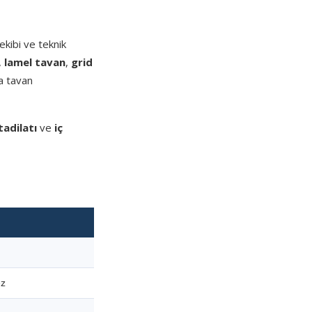
kibi ve teknik
,
lamel tavan
,
grid
a tavan
tadilatı
ve
iç
ez