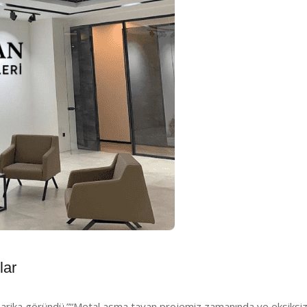
lar
harika göründü.”
“Metal asma tavan projemiz zamanında ve eksiksiz t