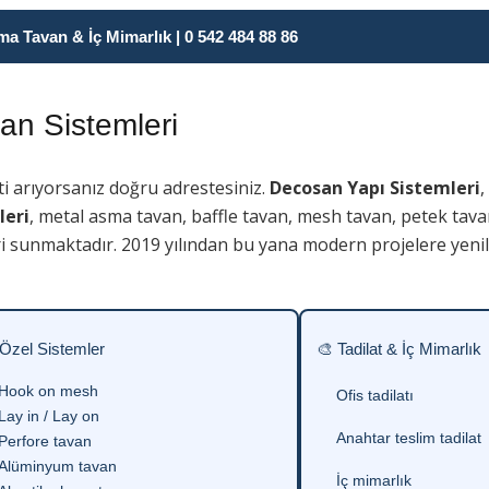
 Tavan & İç Mimarlık | 0 542 484 88 86
n Sistemleri
i arıyorsanız doğru adrestesiniz.
Decosan Yapı Sistemleri
,
leri
, metal asma tavan, baffle tavan, mesh tavan, petek tava
i sunmaktadır. 2019 yılından bu yana modern projelere yenili
 Özel Sistemler
🎨 Tadilat & İç Mimarlık
Hook on mesh
Ofis tadilatı
Lay in / Lay on
Anahtar teslim tadilat
Perfore tavan
Alüminyum tavan
İç mimarlık