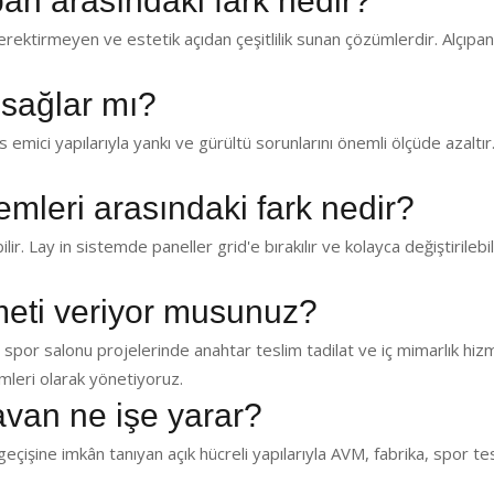
pan arasındaki fark nedir?
ektirmeyen ve estetik açıdan çeşitlilik sunan çözümlerdir. Alçıp
 sağlar mı?
emici yapılarıyla yankı ve gürültü sorunlarını önemli ölçüde azaltır.
temleri arasındaki fark nedir?
lir. Lay in sistemde paneller grid'e bırakılır ve kolayca değiştirilebil
zmeti veriyor musunuz?
 spor salonu projelerinde anahtar teslim tadilat ve iç mimarlık hiz
leri olarak yönetiyoruz.
avan ne işe yarar?
eçişine imkân tanıyan açık hücreli yapılarıyla AVM, fabrika, spor te