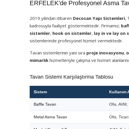
ERFELEK'de Profesyonel Asma Tava
2019 yılından itibaren
Decosan Yapı Sistemleri
,
kadrosuyla faaliyet göstermektedir. Firmamız;
baf
sistemler
,
hook on sistemler
,
lay in ve lay on 
sistemlerinde profesyonel hizmet vermektedir.
Tavan sistemlerinin yanı sıra
proje inovasyonu
,
o
mimarlık
hizmetleriyle çalışma ve hizmet alanlarını
Tavan Sistemi Karşılaştırma Tablosu
Sistem
Kullanım 
Baffle Tavan
Ofis, AVM, 
Metal Asma Tavan
Ofis, Ticar