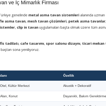
n ve İç Mimarlık Firması
 Türkiye genelinde
metal asma tavan sistemleri
alanında uzman e
fle asma tavan
,
mesh tavan çözümleri
,
petek asma tavanlar
sistemler
,
clip in tavan
uygulamaları başta olmak üzere tüm asm
fis tadilatı
,
cafe tasarımı
,
spor salonu dizaynı
,
ticari mekan 
 baştan sona yeniliyoruz.
Alanı
Özellik
Otel, Kültür Merkezi
Akustik + Dekoratif
i Alan, Konut
Dayanıklı, Bakım Gerektirm