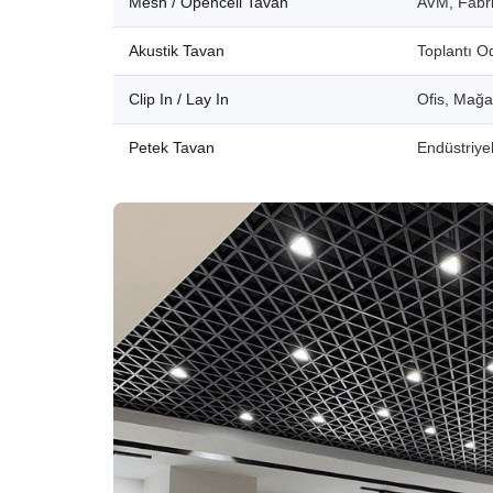
Mesh / Opencell Tavan
AVM, Fabri
Akustik Tavan
Toplantı O
Clip In / Lay In
Ofis, Mağ
Petek Tavan
Endüstriyel