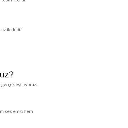
z ilerledi.”
nuz?
gerçekleştiriyoruz.
 Hem ses emici hem