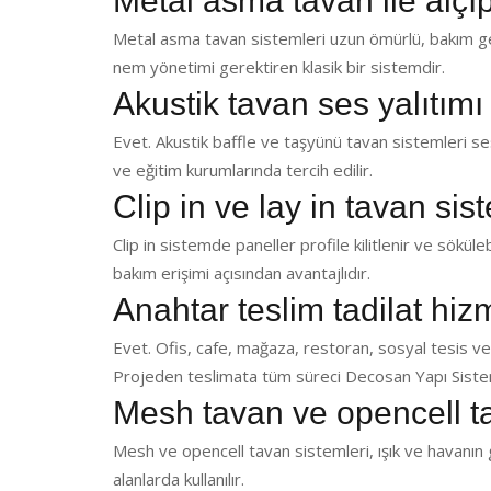
Metal asma tavan ile alçı
Metal asma tavan sistemleri uzun ömürlü, bakım ger
nem yönetimi gerektiren klasik bir sistemdir.
Akustik tavan ses yalıtımı
Evet. Akustik baffle ve taşyünü tavan sistemleri ses 
ve eğitim kurumlarında tercih edilir.
Clip in ve lay in tavan sis
Clip in sistemde paneller profile kilitlenir ve sökülebi
bakım erişimi açısından avantajlıdır.
Anahtar teslim tadilat hi
Evet. Ofis, cafe, mağaza, restoran, sosyal tesis ve
Projeden teslimata tüm süreci Decosan Yapı Sistem
Mesh tavan ve opencell t
Mesh ve opencell tavan sistemleri, ışık ve havanın g
alanlarda kullanılır.