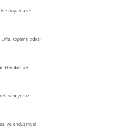
an ise boyama ve
 Ofis, toplantı odası
ir. Her ikisi de
meti sunuyoruz.
sisi ve endüstriyel