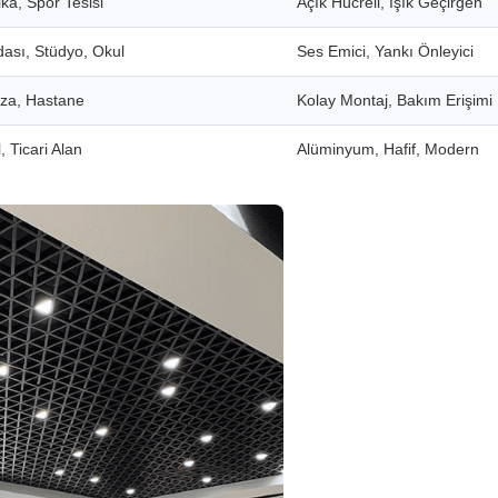
ka, Spor Tesisi
Açık Hücreli, Işık Geçirgen
dası, Stüdyo, Okul
Ses Emici, Yankı Önleyici
aza, Hastane
Kolay Montaj, Bakım Erişimi
, Ticari Alan
Alüminyum, Hafif, Modern