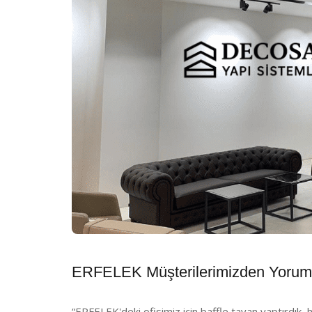
ERFELEK Müşterilerimizden Yorum
“ERFELEK'deki ofisimiz için baffle tavan yaptırdık, 