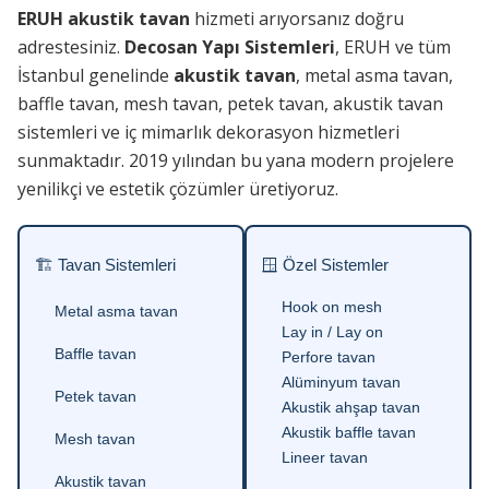
ERUH akustik tavan
hizmeti arıyorsanız doğru
adrestesiniz.
Decosan Yapı Sistemleri
, ERUH ve tüm
İstanbul genelinde
akustik tavan
, metal asma tavan,
baffle tavan, mesh tavan, petek tavan, akustik tavan
sistemleri ve iç mimarlık dekorasyon hizmetleri
sunmaktadır. 2019 yılından bu yana modern projelere
yenilikçi ve estetik çözümler üretiyoruz.
🏗 Tavan Sistemleri
🪟 Özel Sistemler
Hook on mesh
Metal asma tavan
Lay in / Lay on
Baffle tavan
Perfore tavan
Alüminyum tavan
Petek tavan
Akustik ahşap tavan
Akustik baffle tavan
Mesh tavan
Lineer tavan
Akustik tavan