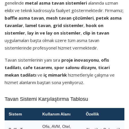
genelinde
metal asma tavan sistemleri
alanında uzman
ekibi ve teknik kadrosuyla faaliyet göstermektedir. Firmamız;
baffle asma tavan
,
mesh tavan çözümleri
,
petek asma
tavanlar
,
lamel tavan
,
grid sistemler
,
hook on
sistemler
,
lay in ve lay on sistemler
,
clip in tavan
uygulamaları başta olmak üzere tüm asma tavan
sistemlerinde profesyonel hizmet vermektedir.
Tavan sistemlerinin yanı sıra
proje inovasyonu
,
ofis
tadilatı
,
cafe tasarımı
,
spor salonu dizaynı
,
ticari
mekan tadilatı
ve
iç mimarlık
hizmetleriyle çalışma ve
hizmet alanlarını baştan sona yeniliyoruz.
Tavan Sistemi Karşılaştırma Tablosu
Sistem
Kullanım Alanı
Özellik
Ofis, AVM, Otel,