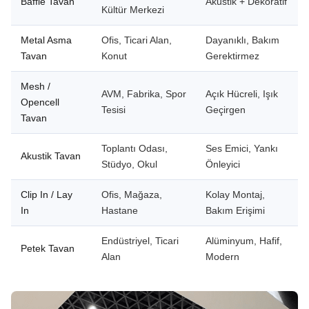
Baffle Tavan
Akustik + Dekoratif
Kültür Merkezi
Metal Asma
Ofis, Ticari Alan,
Dayanıklı, Bakım
Tavan
Konut
Gerektirmez
Mesh /
AVM, Fabrika, Spor
Açık Hücreli, Işık
Opencell
Tesisi
Geçirgen
Tavan
Toplantı Odası,
Ses Emici, Yankı
Akustik Tavan
Stüdyo, Okul
Önleyici
Clip In / Lay
Ofis, Mağaza,
Kolay Montaj,
In
Hastane
Bakım Erişimi
Endüstriyel, Ticari
Alüminyum, Hafif,
Petek Tavan
Alan
Modern