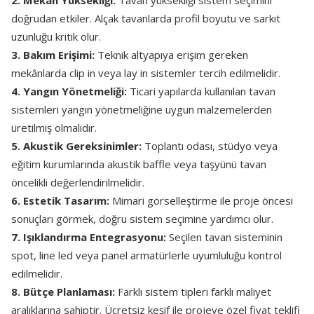
2. Mekân Yüksekliği:
Tavan yüksekliği sistem seçimini
doğrudan etkiler. Alçak tavanlarda profil boyutu ve sarkıt
uzunluğu kritik olur.
3. Bakım Erişimi:
Teknik altyapıya erişim gereken
mekânlarda clip in veya lay in sistemler tercih edilmelidir.
4. Yangın Yönetmeliği:
Ticari yapılarda kullanılan tavan
sistemleri yangın yönetmeliğine uygun malzemelerden
üretilmiş olmalıdır.
5. Akustik Gereksinimler:
Toplantı odası, stüdyo veya
eğitim kurumlarında akustik baffle veya taşyünü tavan
öncelikli değerlendirilmelidir.
6. Estetik Tasarım:
Mimari görselleştirme ile proje öncesi
sonuçları görmek, doğru sistem seçimine yardımcı olur.
7. Işıklandırma Entegrasyonu:
Seçilen tavan sisteminin
spot, line led veya panel armatürlerle uyumluluğu kontrol
edilmelidir.
8. Bütçe Planlaması:
Farklı sistem tipleri farklı maliyet
aralıklarına sahiptir. Ücretsiz keşif ile projeye özel fiyat teklifi