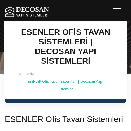
ESENLER OFIS TAVAN
SISTEMLERI |
DECOSAN YAPI
SISTEMLERI
Anasayfa
ESENLER Ofis Tavan Sistemleri | Decosan Yapı
✔ 2026 Güncel — İstanbul Genelinde Metal Asma
Sistemleri
Tavan & İç Mimarlık | 0 542 484 88 86
ESENLER Ofis Tavan Sistemleri