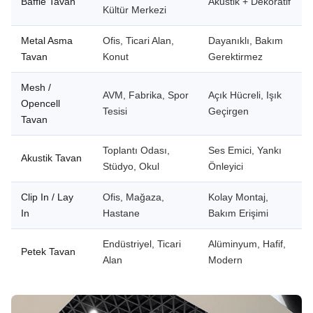
Baffle Tavan
Akustik + Dekoratif
Kültür Merkezi
Metal Asma
Ofis, Ticari Alan,
Dayanıklı, Bakım
Tavan
Konut
Gerektirmez
Mesh /
AVM, Fabrika, Spor
Açık Hücreli, Işık
Opencell
Tesisi
Geçirgen
Tavan
Toplantı Odası,
Ses Emici, Yankı
Akustik Tavan
Stüdyo, Okul
Önleyici
Clip In / Lay
Ofis, Mağaza,
Kolay Montaj,
In
Hastane
Bakım Erişimi
Endüstriyel, Ticari
Alüminyum, Hafif,
Petek Tavan
Alan
Modern