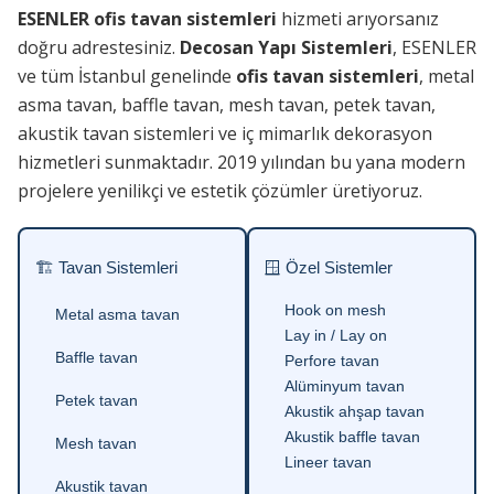
ESENLER ofis tavan sistemleri
hizmeti arıyorsanız
doğru adrestesiniz.
Decosan Yapı Sistemleri
, ESENLER
ve tüm İstanbul genelinde
ofis tavan sistemleri
, metal
asma tavan, baffle tavan, mesh tavan, petek tavan,
akustik tavan sistemleri ve iç mimarlık dekorasyon
hizmetleri sunmaktadır. 2019 yılından bu yana modern
projelere yenilikçi ve estetik çözümler üretiyoruz.
🏗 Tavan Sistemleri
🪟 Özel Sistemler
Hook on mesh
Metal asma tavan
Lay in / Lay on
Baffle tavan
Perfore tavan
Alüminyum tavan
Petek tavan
Akustik ahşap tavan
Akustik baffle tavan
Mesh tavan
Lineer tavan
Akustik tavan