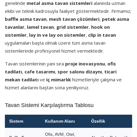
genelinde
metal asma tavan sistemleri
alanında uzman
ekibi ve teknik kadrosuyla faaliyet göstermektedir. Firmamız;
baffle asma tavan
,
mesh tavan çözümleri
,
petek asma
tavanlar
,
lamel tavan
,
grid sistemler
,
hook on
sistemler
,
lay in ve lay on sistemler
,
clip in tavan
uygulamaları başta olmak üzere tüm asma tavan
sistemlerinde profesyonel hizmet vermektedir.
Tavan sistemlerinin yanı sıra
proje inovasyonu
,
ofis
tadilatı
,
cafe tasarımı
,
spor salonu dizaynı
,
ticari
mekan tadilatı
ve
iç mimarlık
hizmetleriyle çalışma ve
hizmet alanlarını baştan sona yeniliyoruz.
Tavan Sistemi Karşılaştırma Tablosu
Sistem
Kullanım Alanı
Özellik
Ofis, AVM, Otel,