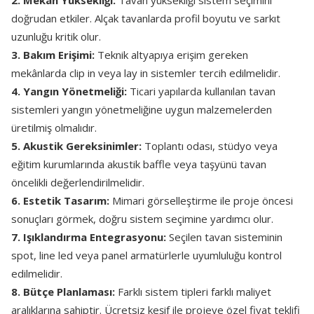
2. Mekân Yüksekliği:
Tavan yüksekliği sistem seçimini
doğrudan etkiler. Alçak tavanlarda profil boyutu ve sarkıt
uzunluğu kritik olur.
3. Bakım Erişimi:
Teknik altyapıya erişim gereken
mekânlarda clip in veya lay in sistemler tercih edilmelidir.
4. Yangın Yönetmeliği:
Ticari yapılarda kullanılan tavan
sistemleri yangın yönetmeliğine uygun malzemelerden
üretilmiş olmalıdır.
5. Akustik Gereksinimler:
Toplantı odası, stüdyo veya
eğitim kurumlarında akustik baffle veya taşyünü tavan
öncelikli değerlendirilmelidir.
6. Estetik Tasarım:
Mimari görselleştirme ile proje öncesi
sonuçları görmek, doğru sistem seçimine yardımcı olur.
7. Işıklandırma Entegrasyonu:
Seçilen tavan sisteminin
spot, line led veya panel armatürlerle uyumluluğu kontrol
edilmelidir.
8. Bütçe Planlaması:
Farklı sistem tipleri farklı maliyet
aralıklarına sahiptir. Ücretsiz keşif ile projeye özel fiyat teklifi