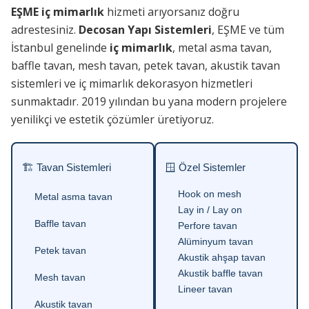
EŞME iç mimarlık
hizmeti arıyorsanız doğru
adrestesiniz.
Decosan Yapı Sistemleri
, EŞME ve tüm
İstanbul genelinde
iç mimarlık
, metal asma tavan,
baffle tavan, mesh tavan, petek tavan, akustik tavan
sistemleri ve iç mimarlık dekorasyon hizmetleri
sunmaktadır. 2019 yılından bu yana modern projelere
yenilikçi ve estetik çözümler üretiyoruz.
🏗 Tavan Sistemleri
🪟 Özel Sistemler
Hook on mesh
Metal asma tavan
Lay in / Lay on
Baffle tavan
Perfore tavan
Alüminyum tavan
Petek tavan
Akustik ahşap tavan
Akustik baffle tavan
Mesh tavan
Lineer tavan
Akustik tavan