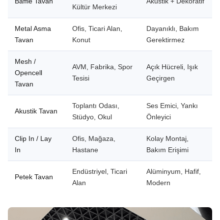
Baffle Tavan
Akustik + Dekoratif
Kültür Merkezi
Metal Asma
Ofis, Ticari Alan,
Dayanıklı, Bakım
Tavan
Konut
Gerektirmez
Mesh /
AVM, Fabrika, Spor
Açık Hücreli, Işık
Opencell
Tesisi
Geçirgen
Tavan
Toplantı Odası,
Ses Emici, Yankı
Akustik Tavan
Stüdyo, Okul
Önleyici
Clip In / Lay
Ofis, Mağaza,
Kolay Montaj,
In
Hastane
Bakım Erişimi
Endüstriyel, Ticari
Alüminyum, Hafif,
Petek Tavan
Alan
Modern