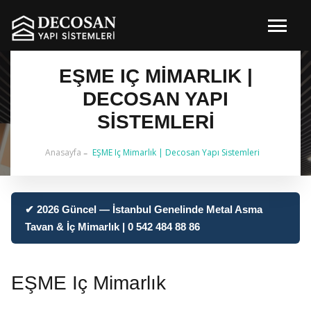
EŞME IÇ MIMARLIK |
DECOSAN YAPI
SISTEMLERI
Anasayfa
EŞME Iç Mimarlık | Decosan Yapı Sistemleri
✔ 2026 Güncel — İstanbul Genelinde Metal Asma
Tavan & İç Mimarlık | 0 542 484 88 86
EŞME Iç Mimarlık