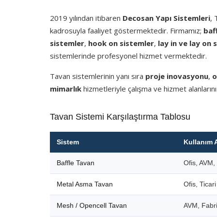
2019 yılından itibaren
Decosan Yapı Sistemleri
,
kadrosuyla faaliyet göstermektedir. Firmamız;
baf
sistemler
,
hook on sistemler
,
lay in ve lay on 
sistemlerinde profesyonel hizmet vermektedir.
Tavan sistemlerinin yanı sıra
proje inovasyonu
,
o
mimarlık
hizmetleriyle çalışma ve hizmet alanlarını
Tavan Sistemi Karşılaştırma Tablosu
Sistem
Kullanım 
Baffle Tavan
Ofis, AVM, 
Metal Asma Tavan
Ofis, Ticar
Mesh / Opencell Tavan
AVM, Fabri