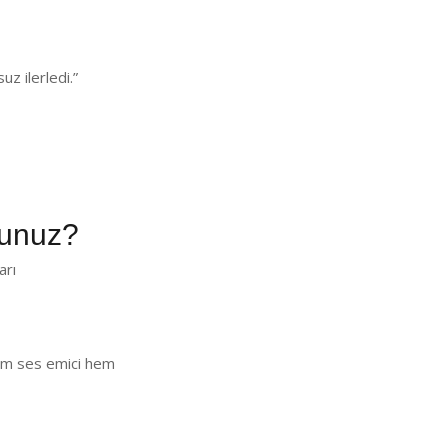
z ilerledi.”
sunuz?
arı
 Hem ses emici hem