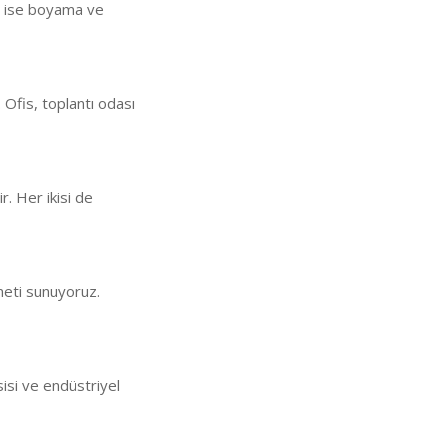
an ise boyama ve
 Ofis, toplantı odası
ir. Her ikisi de
meti sunuyoruz.
sisi ve endüstriyel