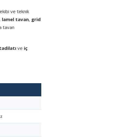
kibi ve teknik
,
lamel tavan
,
grid
a tavan
tadilatı
ve
iç
ez