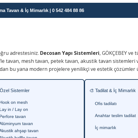
 Tavan & İç Mimarlık | 0 542 484 88 86
oğru adrestesiniz.
Decosan Yapı Sistemleri
, GÖKÇEBEY ve t
fle tavan, mesh tavan, petek tavan, akustik tavan sistemleri 
dan bu yana modern projelere yenilikçi ve estetik çözümler 
 Özel Sistemler
🎨 Tadilat & İç Mimarlık
Hook on mesh
Ofis tadilatı
Lay in / Lay on
Anahtar teslim tadilat
Perfore tavan
Alüminyum tavan
İç mimarlık
Akustik ahşap tavan
Akustik baffle tavan