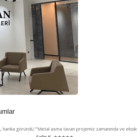
umlar
, harika göründü.”
“Metal asma tavan projemiz zamanında ve eksiksi
Selin K.
★★★★★