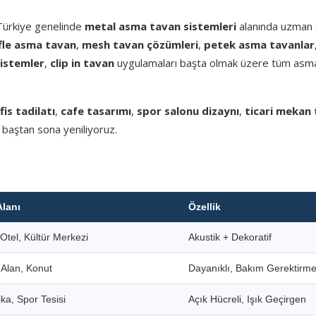
 Türkiye genelinde
metal asma tavan sistemleri
alanında uzman e
fle asma tavan
,
mesh tavan çözümleri
,
petek asma tavanlar
sistemler
,
clip in tavan
uygulamaları başta olmak üzere tüm asm
fis tadilatı
,
cafe tasarımı
,
spor salonu dizaynı
,
ticari mekan 
 baştan sona yeniliyoruz.
Alanı
Özellik
Otel, Kültür Merkezi
Akustik + Dekoratif
i Alan, Konut
Dayanıklı, Bakım Gerektirm
ka, Spor Tesisi
Açık Hücreli, Işık Geçirgen