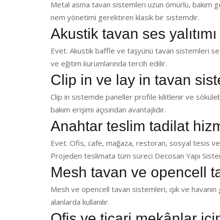
Metal asma tavan sistemleri uzun ömürlü, bakım ger
nem yönetimi gerektiren klasik bir sistemdir.
Akustik tavan ses yalıtımı
Evet. Akustik baffle ve taşyünü tavan sistemleri ses 
ve eğitim kurumlarında tercih edilir.
Clip in ve lay in tavan sis
Clip in sistemde paneller profile kilitlenir ve sökülebi
bakım erişimi açısından avantajlıdır.
Anahtar teslim tadilat hi
Evet. Ofis, cafe, mağaza, restoran, sosyal tesis ve
Projeden teslimata tüm süreci Decosan Yapı Sistem
Mesh tavan ve opencell t
Mesh ve opencell tavan sistemleri, ışık ve havanın g
alanlarda kullanılır.
Ofis ve ticari mekânlar iç