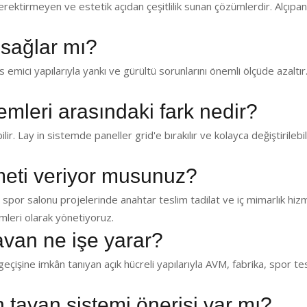
ektirmeyen ve estetik açıdan çeşitlilik sunan çözümlerdir. Alçıp
 sağlar mı?
emici yapılarıyla yankı ve gürültü sorunlarını önemli ölçüde azaltır.
temleri arasındaki fark nedir?
lir. Lay in sistemde paneller grid'e bırakılır ve kolayca değiştirilebil
zmeti veriyor musunuz?
 spor salonu projelerinde anahtar teslim tadilat ve iç mimarlık hiz
leri olarak yönetiyoruz.
avan ne işe yarar?
eçişine imkân tanıyan açık hücreli yapılarıyla AVM, fabrika, spor te
in tavan sistemi önerisi var mı?