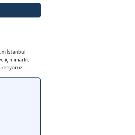
üm İstanbul
ve iç mimarlık
üretiyoruz.