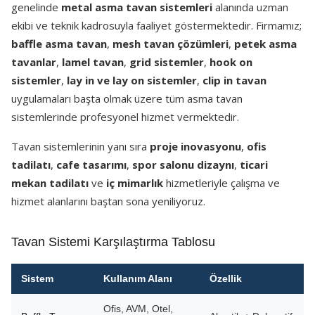
genelinde
metal asma tavan sistemleri
alanında uzman
ekibi ve teknik kadrosuyla faaliyet göstermektedir. Firmamız;
baffle asma tavan
,
mesh tavan çözümleri
,
petek asma
tavanlar
,
lamel tavan
,
grid sistemler
,
hook on
sistemler
,
lay in ve lay on sistemler
,
clip in tavan
uygulamaları başta olmak üzere tüm asma tavan
sistemlerinde profesyonel hizmet vermektedir.
Tavan sistemlerinin yanı sıra
proje inovasyonu
,
ofis
tadilatı
,
cafe tasarımı
,
spor salonu dizaynı
,
ticari
mekan tadilatı
ve
iç mimarlık
hizmetleriyle çalışma ve
hizmet alanlarını baştan sona yeniliyoruz.
Tavan Sistemi Karşılaştırma Tablosu
Sistem
Kullanım Alanı
Özellik
Ofis, AVM, Otel,