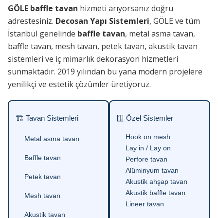
GÖLE baffle tavan
hizmeti arıyorsanız doğru
adrestesiniz.
Decosan Yapı Sistemleri
, GÖLE ve tüm
İstanbul genelinde
baffle tavan
, metal asma tavan,
baffle tavan, mesh tavan, petek tavan, akustik tavan
sistemleri ve iç mimarlık dekorasyon hizmetleri
sunmaktadır. 2019 yılından bu yana modern projelere
yenilikçi ve estetik çözümler üretiyoruz.
🏗 Tavan Sistemleri
🪟 Özel Sistemler
Hook on mesh
Metal asma tavan
Lay in / Lay on
Baffle tavan
Perfore tavan
Alüminyum tavan
Petek tavan
Akustik ahşap tavan
Akustik baffle tavan
Mesh tavan
Lineer tavan
Akustik tavan