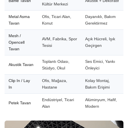
Baffle Tavan
Akustik + Dekoratif
Kültür Merkezi
Metal Asma
Ofis, Ticari Alan,
Dayanıklı, Bakım
Tavan
Konut
Gerektirmez
Mesh /
AVM, Fabrika, Spor
Açık Hücreli, Işık
Opencell
Tesisi
Geçirgen
Tavan
Toplantı Odası,
Ses Emici, Yankı
Akustik Tavan
Stüdyo, Okul
Önleyici
Clip In / Lay
Ofis, Mağaza,
Kolay Montaj,
In
Hastane
Bakım Erişimi
Endüstriyel, Ticari
Alüminyum, Hafif,
Petek Tavan
Alan
Modern