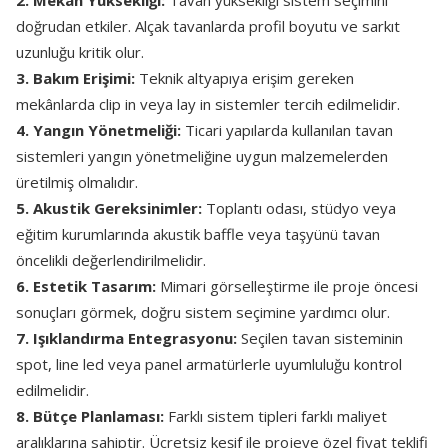
2. Mekân Yüksekliği:
Tavan yüksekliği sistem seçimini
doğrudan etkiler. Alçak tavanlarda profil boyutu ve sarkıt
uzunluğu kritik olur.
3. Bakım Erişimi:
Teknik altyapıya erişim gereken
mekânlarda clip in veya lay in sistemler tercih edilmelidir.
4. Yangın Yönetmeliği:
Ticari yapılarda kullanılan tavan
sistemleri yangın yönetmeliğine uygun malzemelerden
üretilmiş olmalıdır.
5. Akustik Gereksinimler:
Toplantı odası, stüdyo veya
eğitim kurumlarında akustik baffle veya taşyünü tavan
öncelikli değerlendirilmelidir.
6. Estetik Tasarım:
Mimari görselleştirme ile proje öncesi
sonuçları görmek, doğru sistem seçimine yardımcı olur.
7. Işıklandırma Entegrasyonu:
Seçilen tavan sisteminin
spot, line led veya panel armatürlerle uyumluluğu kontrol
edilmelidir.
8. Bütçe Planlaması:
Farklı sistem tipleri farklı maliyet
aralıklarına sahiptir. Ücretsiz keşif ile projeye özel fiyat teklifi