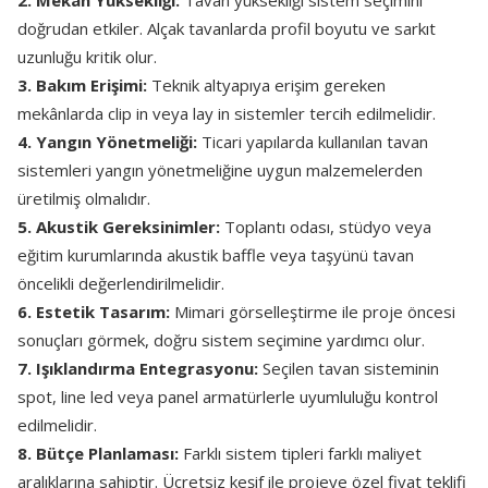
2. Mekân Yüksekliği:
Tavan yüksekliği sistem seçimini
doğrudan etkiler. Alçak tavanlarda profil boyutu ve sarkıt
uzunluğu kritik olur.
3. Bakım Erişimi:
Teknik altyapıya erişim gereken
mekânlarda clip in veya lay in sistemler tercih edilmelidir.
4. Yangın Yönetmeliği:
Ticari yapılarda kullanılan tavan
sistemleri yangın yönetmeliğine uygun malzemelerden
üretilmiş olmalıdır.
5. Akustik Gereksinimler:
Toplantı odası, stüdyo veya
eğitim kurumlarında akustik baffle veya taşyünü tavan
öncelikli değerlendirilmelidir.
6. Estetik Tasarım:
Mimari görselleştirme ile proje öncesi
sonuçları görmek, doğru sistem seçimine yardımcı olur.
7. Işıklandırma Entegrasyonu:
Seçilen tavan sisteminin
spot, line led veya panel armatürlerle uyumluluğu kontrol
edilmelidir.
8. Bütçe Planlaması:
Farklı sistem tipleri farklı maliyet
aralıklarına sahiptir. Ücretsiz keşif ile projeye özel fiyat teklifi