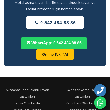
Metal asma tavan, baffle tavan, akustik tavan ve
tadilat hizmetleri için hemen arayın.
📞 0 542 484 88 86
💬 WhatsApp: 0 542 484 88 86
Online Teklif Al
Akcaabat Spor Salonu Tavan
Golpazari Asma Tavan
Sistemleri
Sistemleri
Havza Ofis Tadilati
Kadinhani Ofis Tadilati
Mutki Cafe Tadilati
Saphane Ic Mimarlik