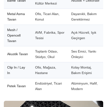
Baffle Tavan
Akustik + Dekoratif
Kültür Merkezi
Metal Asma
Ofis, Ticari Alan,
Dayanıklı, Bakım
Tavan
Konut
Gerektirmez
Mesh /
AVM, Fabrika, Spor
Açık Hücreli, Işık
Opencell
Tesisi
Geçirgen
Tavan
Toplantı Odası,
Ses Emici, Yankı
Akustik Tavan
Stüdyo, Okul
Önleyici
Clip In / Lay
Ofis, Mağaza,
Kolay Montaj,
In
Hastane
Bakım Erişimi
Endüstriyel, Ticari
Alüminyum, Hafif,
Petek Tavan
Alan
Modern