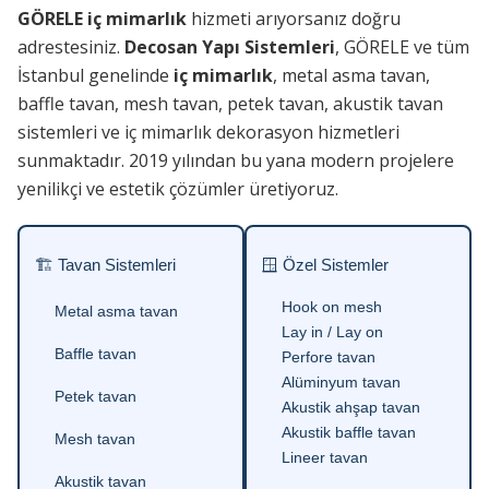
GÖRELE iç mimarlık
hizmeti arıyorsanız doğru
adrestesiniz.
Decosan Yapı Sistemleri
, GÖRELE ve tüm
İstanbul genelinde
iç mimarlık
, metal asma tavan,
baffle tavan, mesh tavan, petek tavan, akustik tavan
sistemleri ve iç mimarlık dekorasyon hizmetleri
sunmaktadır. 2019 yılından bu yana modern projelere
yenilikçi ve estetik çözümler üretiyoruz.
🏗 Tavan Sistemleri
🪟 Özel Sistemler
Hook on mesh
Metal asma tavan
Lay in / Lay on
Baffle tavan
Perfore tavan
Alüminyum tavan
Petek tavan
Akustik ahşap tavan
Akustik baffle tavan
Mesh tavan
Lineer tavan
Akustik tavan