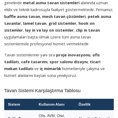
genelinde
metal asma tavan sistemleri
alanında uzman
ekibi ve teknik kadrosuyla faaliyet göstermektedir. Firmamız;
baffle asma tavan
,
mesh tavan çözümleri
,
petek asma
tavanlar
,
lamel tavan
,
grid sistemler
,
hook on
sistemler
,
lay in ve lay on sistemler
,
clip in tavan
uygulamaları başta olmak üzere tüm asma tavan
sistemlerinde profesyonel hizmet vermektedir.
Tavan sistemlerinin yanı sıra
proje inovasyonu
,
ofis
tadilatı
,
cafe tasarımı
,
spor salonu dizaynı
,
ticari
mekan tadilatı
ve
iç mimarlık
hizmetleriyle çalışma ve
hizmet alanlarını baştan sona yeniliyoruz.
Tavan Sistemi Karşılaştırma Tablosu
Sistem
Kullanım Alanı
Özellik
Ofis, AVM, Otel,