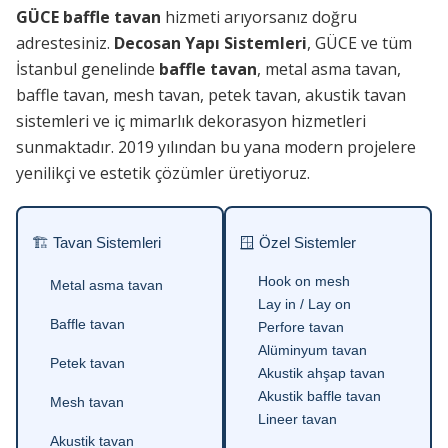
GÜCE baffle tavan
hizmeti arıyorsanız doğru
adrestesiniz.
Decosan Yapı Sistemleri
, GÜCE ve tüm
İstanbul genelinde
baffle tavan
, metal asma tavan,
baffle tavan, mesh tavan, petek tavan, akustik tavan
sistemleri ve iç mimarlık dekorasyon hizmetleri
sunmaktadır. 2019 yılından bu yana modern projelere
yenilikçi ve estetik çözümler üretiyoruz.
🏗 Tavan Sistemleri
🪟 Özel Sistemler
Hook on mesh
Metal asma tavan
Lay in / Lay on
Baffle tavan
Perfore tavan
Alüminyum tavan
Petek tavan
Akustik ahşap tavan
Akustik baffle tavan
Mesh tavan
Lineer tavan
Akustik tavan