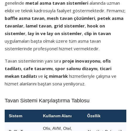
genelinde
metal asma tavan sistemleri
alanında uzman
ekibi ve teknik kadrosuyla faaliyet göstermektedir. Firmamız;
baffle asma tavan
,
mesh tavan çözümleri
,
petek asma
tavanlar
,
lamel tavan
,
grid sistemler
,
hook on
sistemler
,
lay in ve lay on sistemler
,
clip in tavan
uygulamaları başta olmak üzere tüm asma tavan
sistemlerinde profesyonel hizmet vermektedir.
Tavan sistemlerinin yanı sıra
proje inovasyonu
,
ofis
tadilatı
,
cafe tasarımı
,
spor salonu dizaynı
,
ticari
mekan tadilatı
ve
iç mimarlık
hizmetleriyle çalışma ve
hizmet alanlarını baştan sona yeniliyoruz.
Tavan Sistemi Karşılaştırma Tablosu
Sistem
Kullanım Alanı
Özellik
Ofis, AVM, Otel,