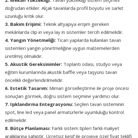
2. Mekân Yüksekliği:
Tavan yüksekliği sistem seçimini
doğrudan etkiler. Alçak tavanlarda profil boyutu ve sarkıt
uzunluğu kritik olur.
3. Bakım Erişimi:
Teknik altyapıya erişim gereken
mekânlarda clip in veya lay in sistemler tercih edilmelidir.
4. Yangın Yönetmeliği:
Ticari yapılarda kullanılan tavan
sistemleri yangın yönetmeliğine uygun malzemelerden
üretilmiş olmalıdır.
5. Akustik Gereksinimler:
Toplantı odası, stüdyo veya
eğitim kurumlarında akustik baffle veya taşyünü tavan
öncelikli değerlendirilmelidir.
6. Estetik Tasarım:
Mimari görselleştirme ile proje öncesi
sonuçları görmek, doğru sistem seçimine yardımcı olur.
7. Işıklandırma Entegrasyonu:
Seçilen tavan sisteminin
spot, line led veya panel armatürlerle uyumluluğu kontrol
edilmelidir.
8. Bütçe Planlaması:
Farklı sistem tipleri farklı maliyet
aralıklarına sahiptir. Ücretsiz keşif ile projeye özel fiyat teklifi