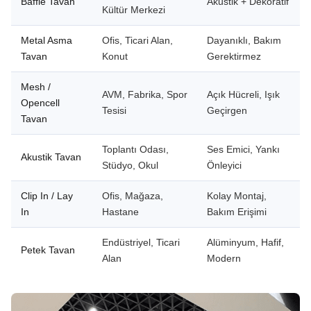
Baffle Tavan
Akustik + Dekoratif
Kültür Merkezi
Metal Asma
Ofis, Ticari Alan,
Dayanıklı, Bakım
Tavan
Konut
Gerektirmez
Mesh /
AVM, Fabrika, Spor
Açık Hücreli, Işık
Opencell
Tesisi
Geçirgen
Tavan
Toplantı Odası,
Ses Emici, Yankı
Akustik Tavan
Stüdyo, Okul
Önleyici
Clip In / Lay
Ofis, Mağaza,
Kolay Montaj,
In
Hastane
Bakım Erişimi
Endüstriyel, Ticari
Alüminyum, Hafif,
Petek Tavan
Alan
Modern