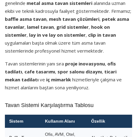
genelinde
metal asma tavan sistemleri
alanında uzman
ekibi ve teknik kadrosuyla faaliyet göstermektedir. Firmamız;
baffle asma tavan
,
mesh tavan çözümleri
,
petek asma
tavanlar
,
lamel tavan
,
grid sistemler
,
hook on
sistemler
,
lay in ve lay on sistemler
,
clip in tavan
uygulamaları başta olmak üzere tüm asma tavan
sistemlerinde profesyonel hizmet vermektedir.
Tavan sistemlerinin yanı sıra
proje inovasyonu
,
ofis
tadilatı
,
cafe tasarımı
,
spor salonu dizaynı
,
ticari
mekan tadilatı
ve
iç mimarlık
hizmetleriyle çalışma ve
hizmet alanlarını baştan sona yeniliyoruz.
Tavan Sistemi Karşılaştırma Tablosu
Sistem
Kullanım Alanı
Özellik
Ofis, AVM, Otel,