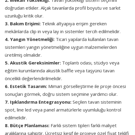
2. Mekân Yüksekliği:
Tavan yüksekliği sistem seçimini
doğrudan etkiler. Alçak tavanlarda profil boyutu ve sarkıt
uzunluğu kritik olur.
3. Bakım Erişimi:
Teknik altyapıya erişim gereken
mekânlarda clip in veya lay in sistemler tercih edilmelidir.
4. Yangın Yönetmeliği:
Ticari yapılarda kullanılan tavan
sistemleri yangın yönetmeliğine uygun malzemelerden
üretilmiş olmalıdır.
5. Akustik Gereksinimler:
Toplantı odası, stüdyo veya
eğitim kurumlarında akustik baffle veya taşyünü tavan
öncelikli değerlendirilmelidir.
6. Estetik Tasarım:
Mimari görselleştirme ile proje öncesi
sonuçları görmek, doğru sistem seçimine yardımcı olur.
7. Işıklandırma Entegrasyonu:
Seçilen tavan sisteminin
spot, line led veya panel armatürlerle uyumluluğu kontrol
edilmelidir.
8. Bütçe Planlaması:
Farklı sistem tipleri farklı maliyet
aralıklarına sahiptir. Ücretsiz keşif ile projeye özel fiyat teklifi