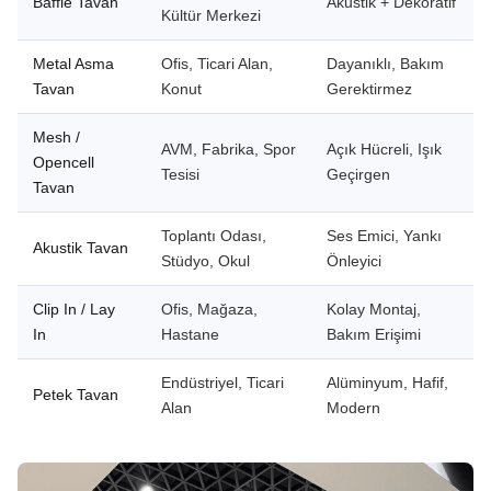
Baffle Tavan
Akustik + Dekoratif
Kültür Merkezi
Metal Asma
Ofis, Ticari Alan,
Dayanıklı, Bakım
Tavan
Konut
Gerektirmez
Mesh /
AVM, Fabrika, Spor
Açık Hücreli, Işık
Opencell
Tesisi
Geçirgen
Tavan
Toplantı Odası,
Ses Emici, Yankı
Akustik Tavan
Stüdyo, Okul
Önleyici
Clip In / Lay
Ofis, Mağaza,
Kolay Montaj,
In
Hastane
Bakım Erişimi
Endüstriyel, Ticari
Alüminyum, Hafif,
Petek Tavan
Alan
Modern