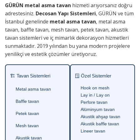
GÜRÜN metal asma tavan
hizmeti arıyorsanız doğru
adrestesiniz.
Decosan Yapı Sistemleri
, GÜRÜN ve tüm
İstanbul genelinde
metal asma tavan
, metal asma
tavan, baffle tavan, mesh tavan, petek tavan, akustik
tavan sistemleri ve iç mimarlık dekorasyon hizmetleri
sunmaktadır. 2019 yılından bu yana modern projelere
yenilikçi ve estetik çözümler üretiyoruz.
🏗 Tavan Sistemleri
🪟 Özel Sistemler
Hook on mesh
Metal asma tavan
Lay in / Lay on
Baffle tavan
Perfore tavan
Alüminyum tavan
Petek tavan
Akustik ahşap tavan
Akustik baffle tavan
Mesh tavan
Lineer tavan
Akustik tavan