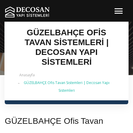
GÜZELBAHÇE OFIS
TAVAN SISTEMLERI |
DECOSAN YAPI
SISTEMLERI
Anasayfa
GÜZELBAHÇE Ofis Tavan Sistemleri | Decosan Yapı
✔ 2026 Güncel — İstanbul Genelinde Metal Asma
Sistemleri
Tavan & İç Mimarlık | 0 542 484 88 86
GÜZELBAHÇE Ofis Tavan