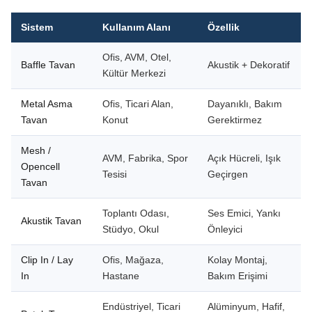
Sistem
Kullanım Alanı
Özellik
Ofis, AVM, Otel,
Baffle Tavan
Akustik + Dekoratif
Kültür Merkezi
Metal Asma
Ofis, Ticari Alan,
Dayanıklı, Bakım
Tavan
Konut
Gerektirmez
Mesh /
AVM, Fabrika, Spor
Açık Hücreli, Işık
Opencell
Tesisi
Geçirgen
Tavan
Toplantı Odası,
Ses Emici, Yankı
Akustik Tavan
Stüdyo, Okul
Önleyici
Clip In / Lay
Ofis, Mağaza,
Kolay Montaj,
In
Hastane
Bakım Erişimi
Endüstriyel, Ticari
Alüminyum, Hafif,