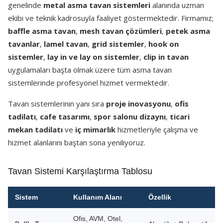
genelinde
metal asma tavan sistemleri
alanında uzman
ekibi ve teknik kadrosuyla faaliyet göstermektedir. Firmamız;
baffle asma tavan
,
mesh tavan çözümleri
,
petek asma
tavanlar
,
lamel tavan
,
grid sistemler
,
hook on
sistemler
,
lay in ve lay on sistemler
,
clip in tavan
uygulamaları başta olmak üzere tüm asma tavan
sistemlerinde profesyonel hizmet vermektedir.
Tavan sistemlerinin yanı sıra
proje inovasyonu
,
ofis
tadilatı
,
cafe tasarımı
,
spor salonu dizaynı
,
ticari
mekan tadilatı
ve
iç mimarlık
hizmetleriyle çalışma ve
hizmet alanlarını baştan sona yeniliyoruz.
Tavan Sistemi Karşılaştırma Tablosu
Sistem
Kullanım Alanı
Özellik
Ofis, AVM, Otel,