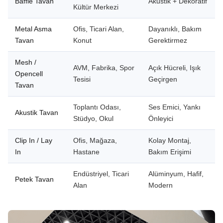
Baffle Tavan
Akustik + Dekoratif
Kültür Merkezi
Metal Asma
Ofis, Ticari Alan,
Dayanıklı, Bakım
Tavan
Konut
Gerektirmez
Mesh /
AVM, Fabrika, Spor
Açık Hücreli, Işık
Opencell
Tesisi
Geçirgen
Tavan
Toplantı Odası,
Ses Emici, Yankı
Akustik Tavan
Stüdyo, Okul
Önleyici
Clip In / Lay
Ofis, Mağaza,
Kolay Montaj,
In
Hastane
Bakım Erişimi
Endüstriyel, Ticari
Alüminyum, Hafif,
Petek Tavan
Alan
Modern