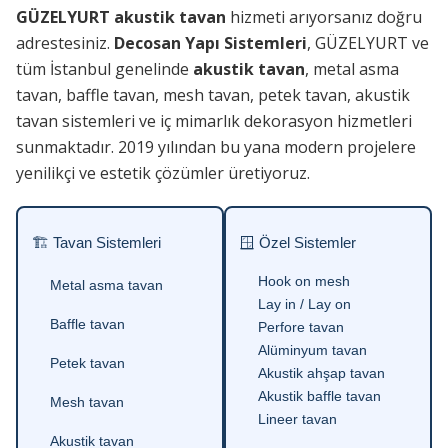
GÜZELYURT akustik tavan
hizmeti arıyorsanız doğru
adrestesiniz.
Decosan Yapı Sistemleri
, GÜZELYURT ve
tüm İstanbul genelinde
akustik tavan
, metal asma
tavan, baffle tavan, mesh tavan, petek tavan, akustik
tavan sistemleri ve iç mimarlık dekorasyon hizmetleri
sunmaktadır. 2019 yılından bu yana modern projelere
yenilikçi ve estetik çözümler üretiyoruz.
🏗 Tavan Sistemleri
🪟 Özel Sistemler
Hook on mesh
Metal asma tavan
Lay in / Lay on
Baffle tavan
Perfore tavan
Alüminyum tavan
Petek tavan
Akustik ahşap tavan
Akustik baffle tavan
Mesh tavan
Lineer tavan
Akustik tavan