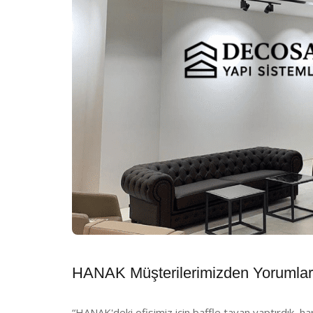
HANAK Müşterilerimizden Yorumlar
“HANAK'deki ofisimiz için baffle tavan yaptırdık, ha