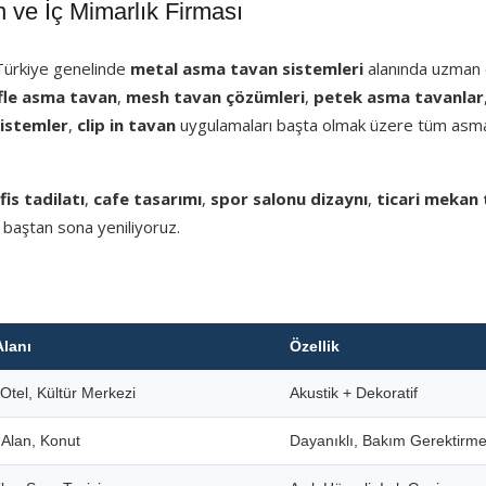
ve İç Mimarlık Firması
 Türkiye genelinde
metal asma tavan sistemleri
alanında uzman e
fle asma tavan
,
mesh tavan çözümleri
,
petek asma tavanlar
sistemler
,
clip in tavan
uygulamaları başta olmak üzere tüm asm
fis tadilatı
,
cafe tasarımı
,
spor salonu dizaynı
,
ticari mekan 
 baştan sona yeniliyoruz.
Alanı
Özellik
Otel, Kültür Merkezi
Akustik + Dekoratif
i Alan, Konut
Dayanıklı, Bakım Gerektirm