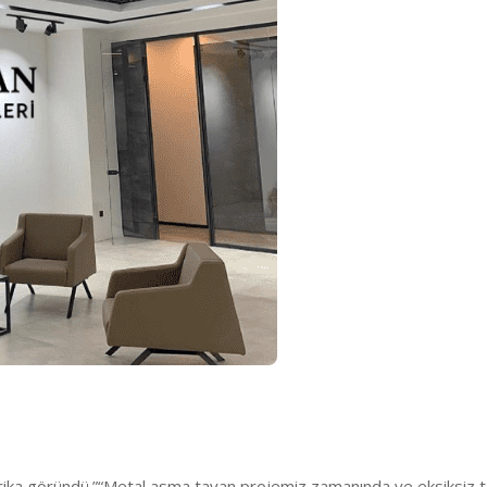
rika göründü.”
“Metal asma tavan projemiz zamanında ve eksiksiz te