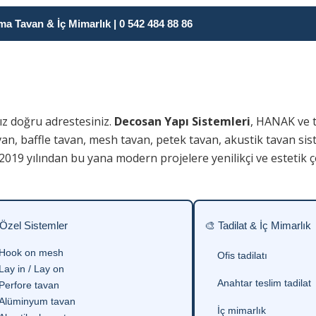
 Tavan & İç Mimarlık | 0 542 484 88 86
ız doğru adrestesiniz.
Decosan Yapı Sistemleri
, HANAK ve 
an, baffle tavan, mesh tavan, petek tavan, akustik tavan sist
019 yılından bu yana modern projelere yenilikçi ve estetik 
 Özel Sistemler
🎨 Tadilat & İç Mimarlık
Hook on mesh
Ofis tadilatı
Lay in / Lay on
Anahtar teslim tadilat
Perfore tavan
Alüminyum tavan
İç mimarlık