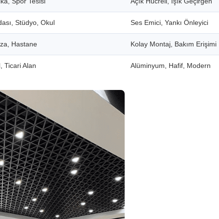
ka, Spor Tesisi
Açık Hücreli, Işık Geçirgen
dası, Stüdyo, Okul
Ses Emici, Yankı Önleyici
aza, Hastane
Kolay Montaj, Bakım Erişimi
, Ticari Alan
Alüminyum, Hafif, Modern