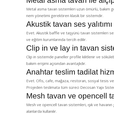
Metal asma tavan ile alçı
Metal asma tavan sistemleri uzun ömürlü, bakım ger
nem yönetimi gerektiren klasik bir sistemdir.
Akustik tavan ses yalıtımı
Evet. Akustik baffle ve taşyünü tavan sistemleri ses 
ve eğitim kurumlarında tercih edilir.
Clip in ve lay in tavan sis
Clip in sistemde paneller profile kilitlenir ve sökülebi
bakım erişimi açısından avantajlıdır.
Anahtar teslim tadilat hi
Evet. Ofis, cafe, mağaza, restoran, sosyal tesis ve
Projeden teslimata tüm süreci Decosan Yapı Sistem
Mesh tavan ve opencell t
Mesh ve opencell tavan sistemleri, ışık ve havanın g
alanlarda kullanılır.