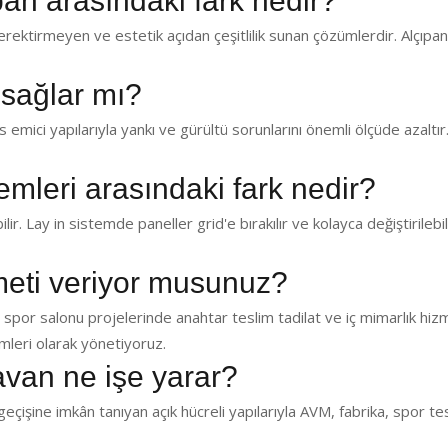
pan arasındaki fark nedir?
ektirmeyen ve estetik açıdan çeşitlilik sunan çözümlerdir. Alçıp
 sağlar mı?
emici yapılarıyla yankı ve gürültü sorunlarını önemli ölçüde azaltır.
temleri arasındaki fark nedir?
lir. Lay in sistemde paneller grid'e bırakılır ve kolayca değiştirilebil
zmeti veriyor musunuz?
 spor salonu projelerinde anahtar teslim tadilat ve iç mimarlık hiz
leri olarak yönetiyoruz.
avan ne işe yarar?
eçişine imkân tanıyan açık hücreli yapılarıyla AVM, fabrika, spor te