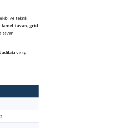
kibi ve teknik
,
lamel tavan
,
grid
a tavan
tadilatı
ve
iç
ez