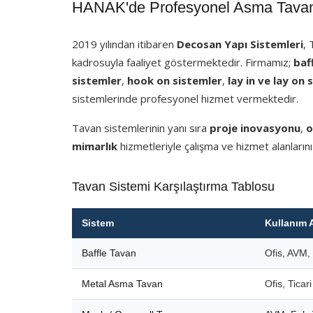
HANAK'de Profesyonel Asma Tavan 
2019 yılından itibaren
Decosan Yapı Sistemleri
,
kadrosuyla faaliyet göstermektedir. Firmamız;
baf
sistemler
,
hook on sistemler
,
lay in ve lay on 
sistemlerinde profesyonel hizmet vermektedir.
Tavan sistemlerinin yanı sıra
proje inovasyonu
,
o
mimarlık
hizmetleriyle çalışma ve hizmet alanlarını
Tavan Sistemi Karşılaştırma Tablosu
Sistem
Kullanım 
Baffle Tavan
Ofis, AVM, 
Metal Asma Tavan
Ofis, Ticar