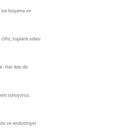
an ise boyama ve
 Ofis, toplantı odası
ir. Her ikisi de
meti sunuyoruz.
sisi ve endüstriyel