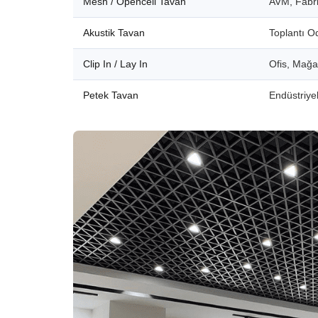
Mesh / Opencell Tavan
AVM, Fabri
Akustik Tavan
Toplantı O
Clip In / Lay In
Ofis, Mağ
Petek Tavan
Endüstriyel