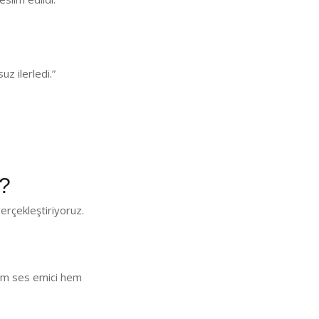
z ilerledi.”
?
erçekleştiriyoruz.
 Hem ses emici hem